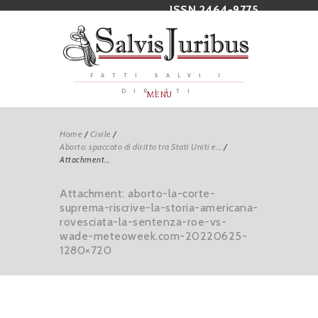
ISSN 2464-9775
FATTI SALVI I
DIRITTI
MENU
Home
/
Civile
/
Aborto: spaccato di diritto tra Stati Uniti e...
/
Attachment...
Attachment: aborto-la-corte-
suprema-riscrive-la-storia-americana-
rovesciata-la-sentenza-roe-vs-
wade-meteoweek.com-20220625-
1280×720