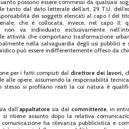
uanto possono essere commessi da qualsiasi sog
 tanto dal dato letterale dell’art. 29 T.U. dell’edi
onsabilità dei soggetti elencati al capo I del tito
enale, che è collocata, invece, nel capo II; 
 non va individuato esclusivamente nell’inte
elle attività che comportano trasformazione urban
cipalmente nella salvaguardia degli usi pubblici e s
iuridico può essere indifferentemente offeso da ch
ne per i fatti compiuti dal
direttore dei lavori,
c
de alle opere, assumendo la responsabilità tecnica
 stesso si profilano reati la cui natura è qualifi
ia dall’
appaltatore
sia dal
committente
, in entr
ri si ritiene assunto dopo la relativa comunicazi
comunicazione ha rilevanza pubblicistica e co