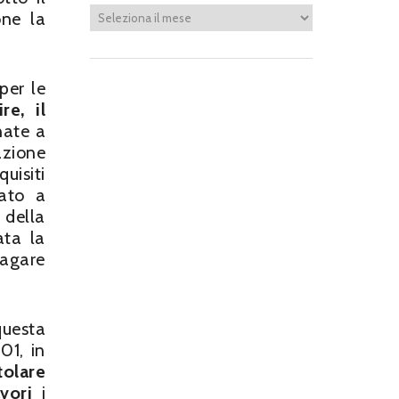
one la
per le
re, il
nate a
azione
uisiti
zato a
della
ata la
pagare
uesta
01, in
tolare
vori
i