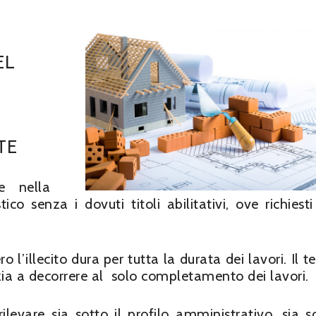
EL
TE
e nella
co senza i dovuti titoli abilitativi, ove richiesti
o l’illecito dura per tutta la durata dei lavori. Il 
inizia a decorrere al solo completamento dei lavori.
ilevare sia sotto il profilo amministrativo, sia so