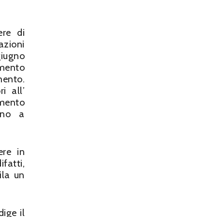
ere di
azioni
giugno
amento
mento.
i all’
amento
ano a
ere in
fatti,
ila un
dige il