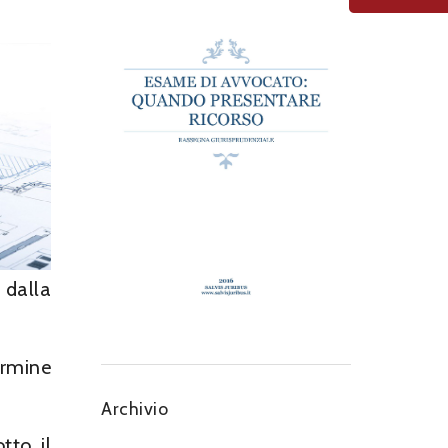
 dalla
termine
Archivio
tto il