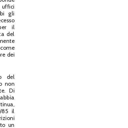
uffici
bi gli
ecesso
er il
za del
amente
e come
re dei
so del
ro non
te. Di
 abbia
tinua,
/85 il
izioni
ato un