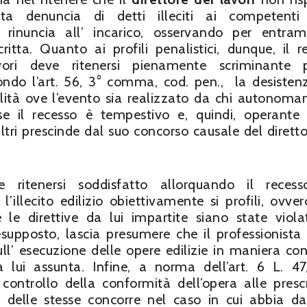
enta denuncia di detti illeciti ai competenti 
rinuncia all’ incarico, osservando per entram
itta. Quanto ai profili penalistici, dunque, il r
vori deve ritenersi pienamente scriminante p
condo l’art. 56, 3° comma, cod. pen., la desisten
lità ove l’evento sia realizzato da chi autonom
 se il recesso è tempestivo e, quindi, operant
altri prescinde dal suo concorso causale del diretto
e ritenersi soddisfatto allorquando il reces
’illecito edilizio obiettivamente si profili, ovve
e direttive da lui impartite siano state viola
esupposto, lascia presumere che il professionista
ll’ esecuzione delle opere edilizie in maniera con
a lui assunta. Infine, a norma dell’art. 6 L. 47
ontrollo della conformità dell’opera alle prescr
i delle stesse concorre nel caso in cui abbia d