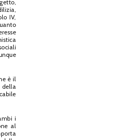
getto,
lizia,
lo IV,
quanto
resse
istica
ociali
iunque
he è il
 della
cabile
ambi i
one al
mporta