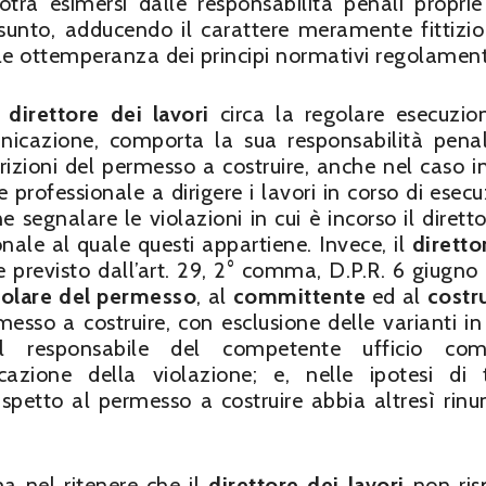
otrà esimersi dalle responsabilità penali proprie
unto, adducendo il carattere meramente fittizio
ale ottemperanza dei principi normativi regolament
l
direttore dei lavori
circa la regolare esecuzio
unicazione, comporta la sua responsabilità pena
crizioni del permesso a costruire, anche nel caso in 
professionale a dirigere i lavori in corso di esecu
e segnalare le violazioni in cui è incorso il diretto
onale al quale questi appartiene. Invece, il
diretto
 previsto dall’art. 29, 2° comma, D.P.R. 6 giugno
tolare del permesso
, al
committente
ed al
costr
messo a costruire, con esclusione delle varianti in
al responsabile del competente ufficio com
ione della violazione; e, nelle ipotesi di t
ispetto al permesso a costruire abbia altresì rinu
ma nel ritenere che il
direttore dei lavori
non ris