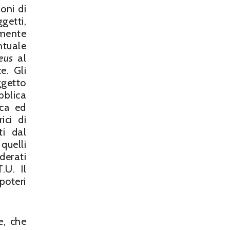
oni di
getti,
lmente
ntuale
eus
al
e. Gli
ggetto
bblica
ica ed
ici di
ti dal
 quelli
derati
.U. Il
poteri
e, che