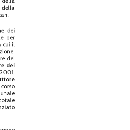
 della
 della
ari.
ne dei
le per
cui il
zione.
re dei
re dei
 2001,
uttore
 corso
unale
otale
nziato
ponde