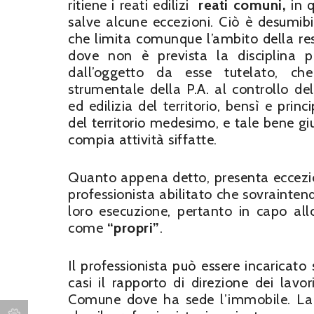
ritiene i reati edilizi
reati comuni,
in q
salve alcune eccezioni. Ciò è desumibile
che limita comunque l’ambito della resp
dove non è prevista la disciplina p
dall’oggetto da esse tutelato, che
strumentale della P.A. al controllo d
ed edilizia del territorio, bensì e prin
del territorio medesimo, e tale bene g
compia attività siffatte.
Quanto appena detto, presenta eccezio
professionista abilitato che sovrainten
loro esecuzione, pertanto in capo allo
come
“propri”
.
Il professionista può essere incaricato s
casi il rapporto di direzione dei lavo
Comune dove ha sede l’immobile. La 