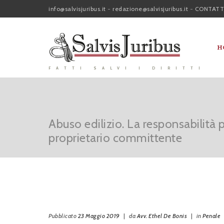
info@salvisjuribus.it
-
redazione@salvisjuribus.it
-
CONTATT
H
FATTI SALVI I DIRITTI
Abuso edilizio. La responsabilità p
proprietario committente
Pubblicato
23 Maggio 2019
|
da
Avv. Ethel De Bonis
|
in
Penale