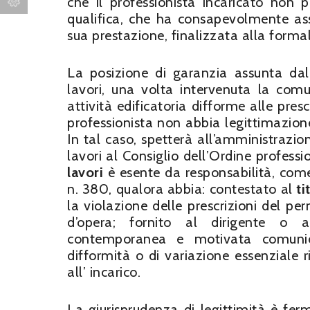
che il professionista incaricato non p
qualifica, che ha consapevolmente ass
sua prestazione, finalizzata alla form
La posizione di garanzia assunta da
lavori, una volta intervenuta la com
attività edificatoria difforme alle pres
professionista non abbia legittimazione 
In tal caso, spetterà all’amministrazion
lavori al Consiglio dell’Ordine professi
lavori
è esente da responsabilità, come
n. 380, qualora abbia: contestato al
ti
la violazione delle prescrizioni del per
d’opera; fornito al dirigente o 
contemporanea e motivata comunicaz
difformità o di variazione essenziale r
all’ incarico.
La giurisprudenza di legittimità è fer