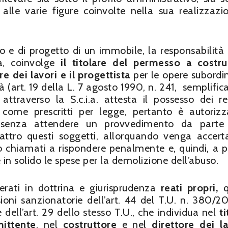
lle varie figure coinvolte nella sua realizzazi
to e di progetto di un immobile, la responsabilità 
ca, coinvolge
il titolare del permesso a costrui
re dei lavori e il progettista
per le opere subordi
tà (art. 19 della L. 7 agosto 1990, n. 241, semplific
attraverso la S.c.i.a. attesta il possesso dei req
tà, come prescritti per legge, pertanto è autoriz
, senza attendere un provvedimento da parte 
attro questi soggetti, allorquando venga accert
no chiamati a rispondere penalmente e, quindi, a 
 in solido le spese per la demolizione dell’abuso.
derati in dottrina e giurisprudenza
reati propri,
q
ioni sanzionatorie dell’art. 44 del T.U. n. 380/20
 dell’art. 29 dello stesso T.U., che individua nel
ti
ittente
, nel
costruttore
e nel
direttore dei la