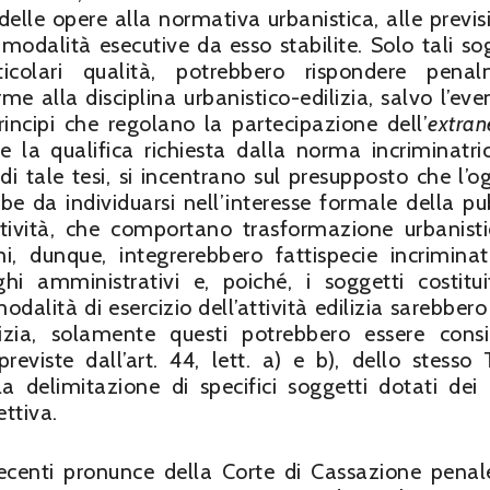
elle opere alla normativa urbanistica, alle previsi
modalità esecutive da esso stabilite. Solo tali sog
ticolari qualità, potrebbero rispondere pena
e alla disciplina urbanistico-edilizia, salvo l’eve
incipi che regolano la partecipazione dell’
extran
 la qualifica richiesta dalla norma incriminatric
di tale tesi, si incentrano sul presupposto che l’o
ebbe da individuarsi nell’interesse formale della pu
ttività, che comportano trasformazione urbanist
mi, dunque, integrerebbero fattispecie incriminatr
i amministrativi e, poiché, i soggetti costitui
odalità di esercizio dell’attività edilizia sarebbero
dilizia, solamente questi potrebbero essere consi
reviste dall’art. 44, lett. a) e b), dello stesso T
a delimitazione di specifici soggetti dotati dei 
ettiva.
ecenti pronunce della Corte di Cassazione penal