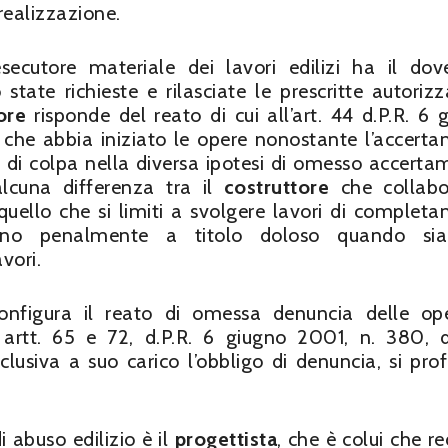
realizzazione.
secutore materiale dei lavori edilizi ha il dov
tate richieste e rilasciate le prescritte autorizz
ore
risponde del reato di cui all’art. 44 d.P.R. 6 
o che abbia iniziato le opere nonostante l’accert
o di colpa nella diversa ipotesi di omesso accerta
alcuna differenza tra il
costruttore
che collabor
 quello che si limiti a svolgere lavori di complet
ranno penalmente a titolo doloso quando si
vori.
onfigura il reato di omessa denuncia delle op
artt. 65 e 72, d.P.R. 6 giugno 2001, n. 380, di
lusiva a suo carico l’obbligo di denuncia, si prof
 abuso edilizio è il
progettista
, che è colui che re