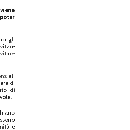
 viene
 poter
no gli
vitare
vitare
nziali
ere di
nto di
vole.
chiano
ossono
nità e