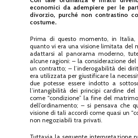
Con tale ordinanza è infatti divenu
economici da adempiere per le parti
divorzio, purché non contrastino co
costume.
Prima di questo momento, in Italia, g
quanto vi era una visione limitata del 
adattarsi al panorama moderno, tutel
alcune ragioni: – la considerazione d
un contratto; – l’inderogabilità dei dirit
era utilizzata per giustificare la necess
due potesse essere indotto a sottosc
l’intangibilità dei principi cardine 
come “condizione” la fine del matrimon
dell’ordinamento; – si pensava che qu
visione di tali accordi come quasi un “co
non negoziabili tra privati.
Tuttavia la seguente interpretazione p