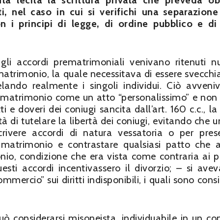
ta lecita la scrittura privata che preveda ob
, nel caso in cui si verifichi una separazion
n i principi di legge, di ordine pubblico e d
li accordi prematrimoniali venivano ritenuti nul
matrimonio, la quale necessitava di essere svecchi
ando realmente i singoli individui. Ciò avveni
el matrimonio come un atto “personalissimo” e no
ti e doveri dei coniugi sancita dall’art. 160 c.c., l
ità di tutelare la libertà dei coniugi, evitando che 
rivere accordi di natura vessatoria o per pres
del matrimonio e contrastare qualsiasi patto che 
io, condizione che era vista come contraria ai pr
esti accordi incentivassero il divorzio; – si ave
mmercio” sui diritti indisponibili, i quali sono cons
uò considerarsi misoneista, individuabile in un co