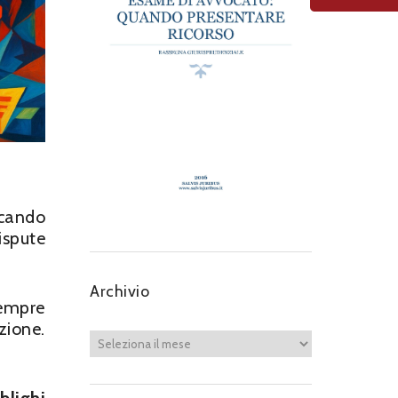
rcando
ispute
Archivio
sempre
zione.