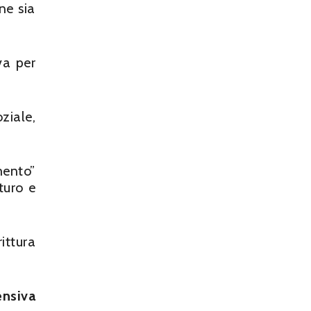
ne sia
va per
ziale,
mento”
turo e
ittura
ensiva