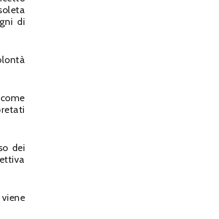
soleta
gni di
olontà
i come
retati
so dei
ettiva
 viene