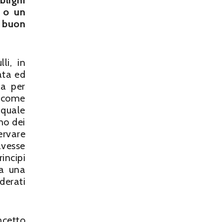
blighi
e o un
i buon
li, in
ata ed
va per
n come
a quale
uno dei
ervare
avesse
incipi
va una
iderati
ncetto