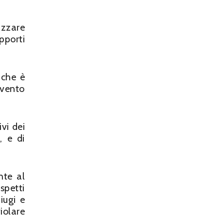
lizzare
pporti
 che è
evento
ivi dei
, e di
nte al
spetti
iugi e
iolare