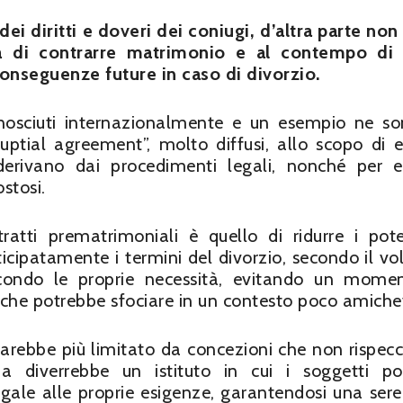
dei diritti e doveri dei coniugi, d’altra parte non
rtà di contrarre matrimonio e al contempo di
onseguenze future in caso di divorzio.
onosciuti internazionalmente e un esempio ne so
nuptial agreement”, molto diffusi, allo scopo di e
derivano dai procedimenti legali, nonché per e
stosi.
atti prematrimoniali è quello di ridurre i pote
icipatamente i termini del divorzio, secondo il vol
condo le proprie necessità, evitando un mome
 che potrebbe sfociare in un contesto poco amiche
sarebbe più limitato da concezioni che non rispec
ma diverrebbe un istituto in cui i soggetti p
gale alle proprie esigenze, garantendosi una sere