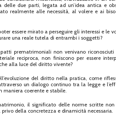
 delle due parti, legata ad un’idea antica e ob
tato realmente alle necessità, al volere e ai biso
ter essere mirato a perseguire gli interessi e le v
curare una reale tutela di entrambi i soggetti?
i patti prematrimoniali non venivano riconosciut
teriale reciproca, non finiscono per essere interp
he alla luce del diritto vivente?
ell’evoluzione del diritto nella pratica, come rifles
 attraverso un dialogo continuo tra la legge e l’eff
in maniera coerente e stabile.
rimonio, il significato delle norme scritte non
a privo della concretezza e dinamicità necessaria.