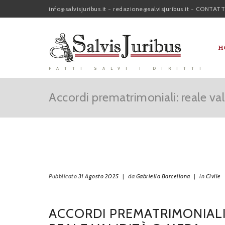
info@salvisjuribus.it
-
redazione@salvisjuribus.it
-
CONTATT
H
FATTI SALVI I DIRITTI
Accordi prematrimoniali: reale va
Pubblicato
31 Agosto 2025
|
da
Gabriella Barcellona
|
in
Civile
ACCORDI PREMATRIMONIALI