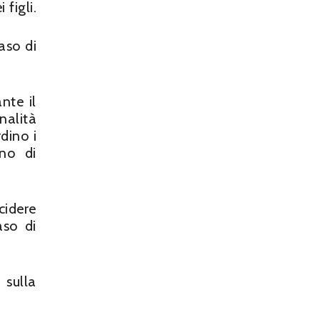
 figli.
aso di
nte il
nalità
dino i
gno di
cidere
aso di
 sulla