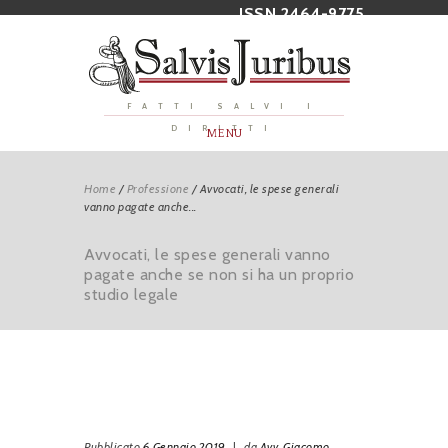
ISSN 2464-9775
FATTI SALVI I
DIRITTI
MENU
Home
/
Professione
/
Avvocati, le spese generali
vanno pagate anche...
Avvocati, le spese generali vanno
pagate anche se non si ha un proprio
studio legale
Pubblicato
6 Gennaio 2019
|
da
Avv. Giacomo