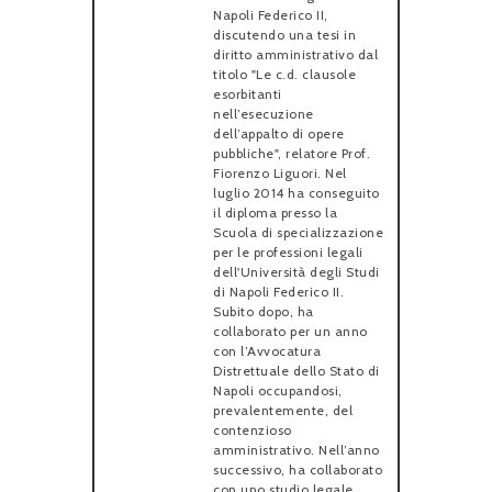
Napoli Federico II,
discutendo una tesi in
diritto amministrativo dal
titolo "Le c.d. clausole
esorbitanti
nell’esecuzione
dell’appalto di opere
pubbliche", relatore Prof.
Fiorenzo Liguori. Nel
luglio 2014 ha conseguito
il diploma presso la
Scuola di specializzazione
per le professioni legali
dell'Università degli Studi
di Napoli Federico II.
Subito dopo, ha
collaborato per un anno
con l’Avvocatura
Distrettuale dello Stato di
Napoli occupandosi,
prevalentemente, del
contenzioso
amministrativo. Nell’anno
successivo, ha collaborato
con uno studio legale