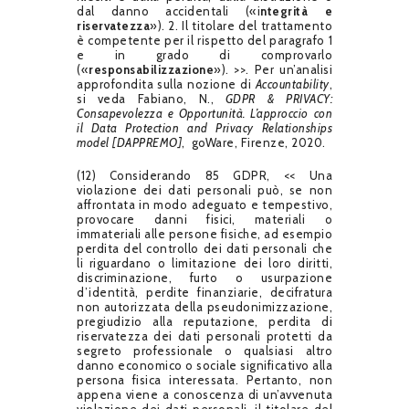
dal danno accidentali («i
ntegrità e
riservatezza
»). 2. Il titolare del trattamento
è competente per il rispetto del paragrafo 1
e in grado di comprovarlo
(«
responsabilizzazione
»). >>. Per un’analisi
approfondita sulla nozione di
Accountability
,
si veda Fabiano, N.,
GDPR & PRIVACY:
Consapevolezza e Opportunità. L’approccio con
il Data Protection and Privacy Relationships
model [DAPPREMO]
,
goWare, Firenze, 2020.
(12) Considerando 85 GDPR, << Una
violazione dei dati personali può, se non
affrontata in modo adeguato e tempestivo,
provocare danni fisici, materiali o
immateriali alle persone fisiche, ad esempio
perdita del controllo dei dati personali che
li riguardano o limitazione dei loro diritti,
discriminazione, furto o usurpazione
d’identità, perdite finanziarie, decifratura
non autorizzata della pseudonimizzazione,
pregiudizio alla reputazione, perdita di
riservatezza dei dati personali protetti da
segreto professionale o qualsiasi altro
danno economico o sociale significativo alla
persona fisica interessata. Pertanto, non
appena viene a conoscenza di un’avvenuta
violazione dei dati personali, il titolare del