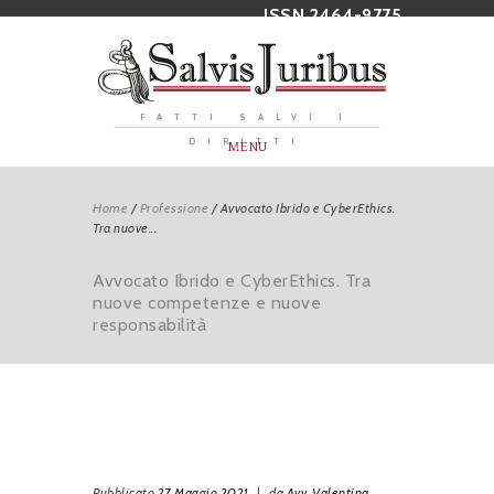
ISSN 2464-9775
FATTI SALVI I
DIRITTI
MENU
Home
/
Professione
/
Avvocato Ibrido e CyberEthics.
Tra nuove...
Avvocato Ibrido e CyberEthics. Tra
nuove competenze e nuove
responsabilità
Pubblicato
27 Maggio 2021
|
da
Avv. Valentina