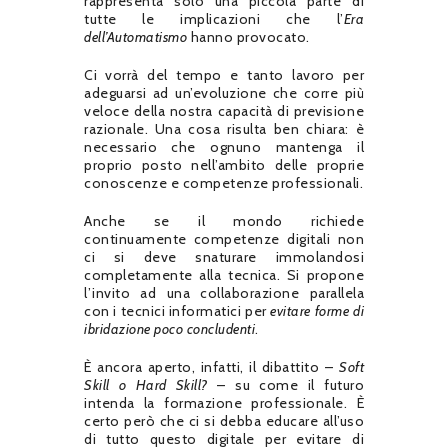
rappresenta solo una piccola parte di
tutte le implicazioni che l’
Era
dell’Automatismo
hanno provocato.
Ci vorrà del tempo e tanto lavoro per
adeguarsi ad un’evoluzione che corre più
veloce della nostra capacità di previsione
razionale. Una cosa risulta ben chiara: è
necessario che ognuno mantenga il
proprio posto nell’ambito delle proprie
conoscenze e competenze professionali.
Anche se il mondo richiede
continuamente competenze digitali non
ci si deve snaturare immolandosi
completamente alla tecnica. Si propone
l’invito ad una collaborazione parallela
con i tecnici informatici per
evitare forme di
ibridazione poco concludenti
.
È ancora aperto, infatti, il dibattito –
Soft
Skill o Hard Skill?
– su come il futuro
intenda la formazione professionale. È
certo però che ci si debba educare all’uso
di tutto questo digitale per evitare di