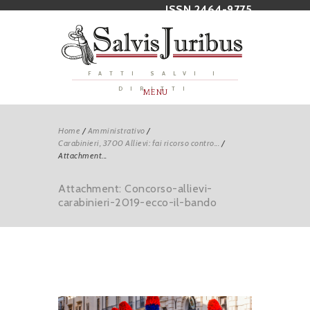
ISSN 2464-9775
FATTI SALVI I
DIRITTI
MENU
Home
/
Amministrativo
/
Carabinieri, 3700 Allievi: fai ricorso contro...
/
Attachment...
Attachment: Concorso-allievi-
carabinieri-2019-ecco-il-bando