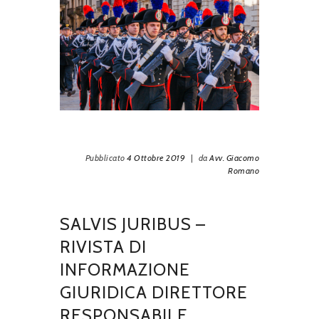
N
C
Pubblicato
4 Ottobre 2019
|
da
Avv. Giacomo
Romano
SALVIS JURIBUS –
RIVISTA DI
INFORMAZIONE
GIURIDICA DIRETTORE
RESPONSABILE