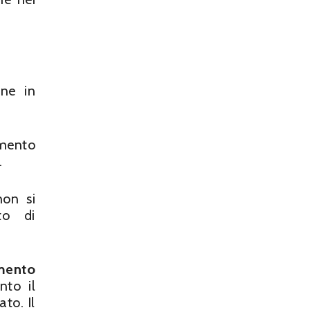
one in
emento
.
non si
to di
mento
nto il
to. Il