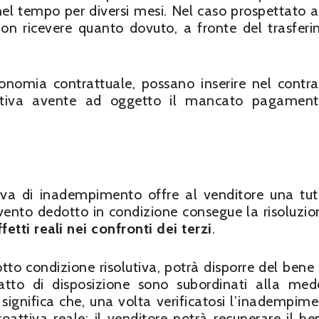
nel tempo per diversi mesi. Nel caso prospettato 
i non ricevere quanto dovuto, a fronte del trasfer
utonomia contrattuale, possano inserire nel contra
lutiva avente ad oggetto il mancato pagament
iva di inadempimento offre al venditore una tut
ll’evento dedotto in condizione consegue la risoluzio
ffetti reali nei confronti dei terzi
.
otto condizione risolutiva, potrà disporre del bene
 atto di disposizione sono subordinati alla me
ò significa che, una volta verificatosi l’inadempimen
roattiva reale: il venditore potrà recuperare il be