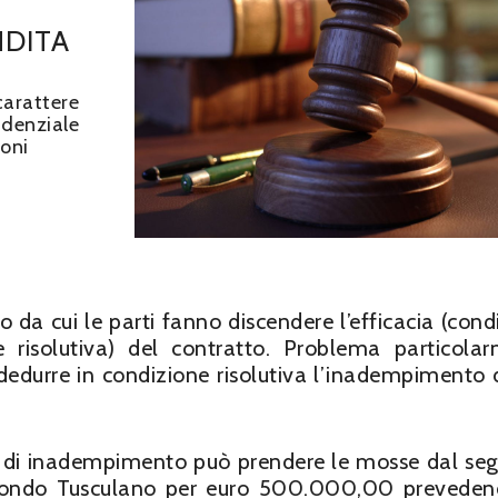
DITA
carattere
rudenziale
oni
o da cui le parti fanno discendere l’efficacia (cond
ne risolutiva) del contratto. Problema particola
i dedurre in condizione risolutiva l’inadempimento 
va di inadempimento può prendere le mosse dal se
l fondo Tusculano per euro 500.000,00 prevede