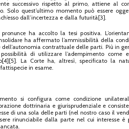
te successivo rispetto al primo, attiene al co
tato. Solo quest’ultimo momento può essere ogge
h’esso dall’incertezza e dalla futurità[3].
 pronunce ha accolto la tesi positiva. L’orient
nsolidare ha affermato l’ammissibilità della cond
 dell’autonomia contrattuale delle parti. Più in ge
 possibilità di utilizzare l’adempimento come 
o[4][5]. La Corte ha, altresì, specificato la nat
 fattispecie in esame.
imento si configura come condizione unilatera
orazione dottrinaria e giurisprudenziale e consiste
sse di una sola delle parti (nel nostro caso il vendi
sere rinunciabile dalla parte nel cui interesse è 
mancata.