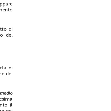
appare
imento
tto di
o del
ela di
ne del
medio
desima
to, il
ne nei