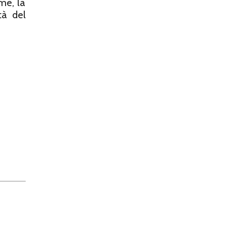
me, la
tà del