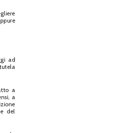
gliere
oppure
ggi ad
tutela
atto a
nsi, a
izione
e del