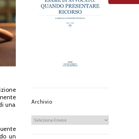
izione
rmente
Archivio
di una
guente
ndo un