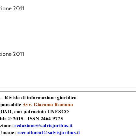
zione 2011
zione 2011
 – Rivista di informazione giuridica
sponsabile
Avv. Giacomo Romano
 ROAD
, con patrocinio UNESCO
hts © 2015 - ISSN 2464-9775
zione:
redazione@salvisjuribus.it
 Umane:
recruitment@salvisjuribus.it