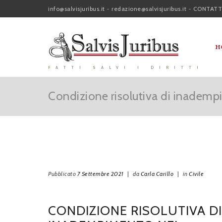
info@salvisjuribus.it
-
redazione@salvisjuribus.it
-
CONTATT
H
FATTI SALVI I DIRITTI
Condizione risolutiva di inademp
Pubblicato
7 Settembre 2021
|
da
Carla Carillo
|
in
Civile
CONDIZIONE RISOLUTIVA DI