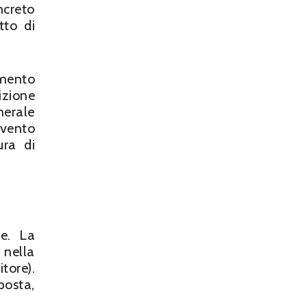
ncreto
tto di
amento
izione
nerale
evento
ura di
le. La
 nella
tore).
posta,