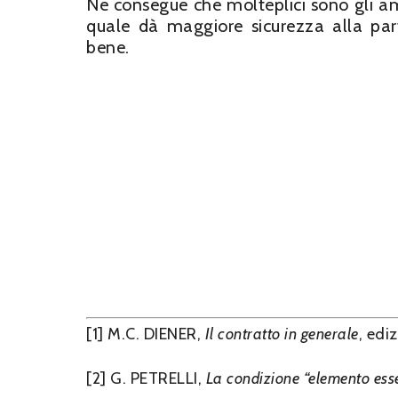
Ne consegue che molteplici sono gli amb
quale dà maggiore sicurezza alla par
bene.
[1] M.C. DIENER,
Il contratto in generale
, edi
[2] G. PETRELLI,
La condizione “elemento esse