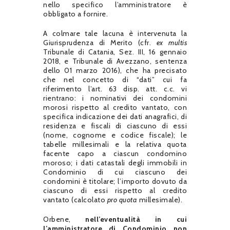
nello specifico l’amministratore è
obbligato a fornire.
A colmare tale lacuna è intervenuta la
Giurisprudenza di Merito (cfr.
ex multis
Tribunale di Catania, Sez. III, 16 gennaio
2018, e Tribunale di Avezzano, sentenza
dello 01 marzo 2016), che ha precisato
che nel concetto di “dati” cui fa
riferimento l’art. 63 disp. att. c.c. vi
rientrano: i nominativi dei condomini
morosi rispetto al credito vantato, con
specifica indicazione dei dati anagrafici, di
residenza e fiscali di ciascuno di essi
(nome, cognome e codice fiscale); le
tabelle millesimali e la relativa quota
facente capo a ciascun condomino
moroso; i dati catastali degli immobili in
Condominio di cui ciascuno dei
condomini è titolare; l’importo dovuto da
ciascuno di essi rispetto al credito
vantato (calcolato
pro quota
millesimale).
Orbene,
nell’eventualità in cui
l’amministratore di Condominio non