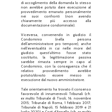
di accoglimento della domanda lo stesso
non avrebbe potuto dare esecuzione al
provvedimento emanato personalmente
nei suoi confronti (non avendo
chiaramente più accesso alla
documentazione condominiale).
Viceversa, convenendo in giudizio il
Condominio (nella persona
dell’amministratore pro tempore), anche
nell’eventualità in cui nelle more del
giudizio quest’ultimo fosse stato
sostituito, la legittimazione passiva
sarebbe rimasta sempre in capo al
Condominio, con la conseguenza che il
relativo provvedimento avrebbe
potuto/dovuto essere messo in
esecuzione dal nuovo amministratore.
Tale orientamento ha trovato il consenso
favorevole di innumerevoli Tribunali (cfr.
ex multis
Tribunale di Tivoli, 16. novembre
2015; Tribunale di Roma, 1 febbraio 2017;
Tribunale di Napoli, 15 febbraio 2019 e 21
luglio 2020) e Corti d’Appello (cfr.
ex multis