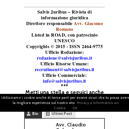
Salvis Juribus – Rivista di
informazione giuridica
Direttore responsabile
Avv. Giacomo
Romano
Listed in ROAD
, con patrocinio
UNESCO
Copyrights © 2015 - ISSN 2464-9775
Ufficio Redazione:
redazione@salvisjuribus.it
Ufficio Risorse Umane:
recruitment@salvisjuribus.it
Ufficio Commerciale:
info@salvisjuribus.it
***
Metti una stella e seguici anche
su
Google News
Utilizziamo i cookie anche di terze parti per essere sicuri che tu possa aver
la migliore esperienza sul nostro sito
Privacy e Informativa sui
Cookie
OK
Bio
Ultimi Post
Avv. Claudio