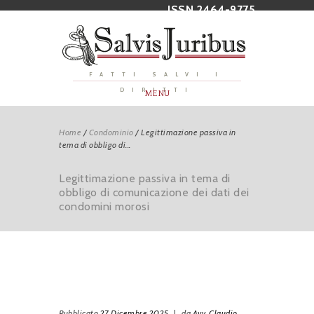
ISSN 2464-9775
FATTI SALVI I
DIRITTI
MENU
Home
/
Condominio
/
Legittimazione passiva in
tema di obbligo di...
Legittimazione passiva in tema di
obbligo di comunicazione dei dati dei
condomini morosi
Pubblicato
27 Dicembre 2025
|
da
Avv. Claudio