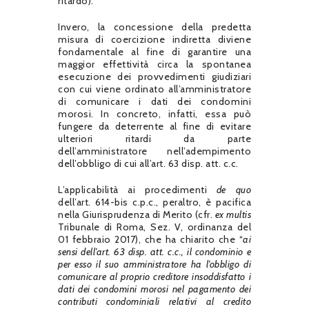
ritardo).
Invero, la concessione della predetta
misura di coercizione indiretta diviene
fondamentale al fine di garantire una
maggior effettività circa la spontanea
esecuzione dei provvedimenti giudiziari
con cui viene ordinato all’amministratore
di comunicare i dati dei condomini
morosi. In concreto, infatti, essa può
fungere da deterrente al fine di evitare
ulteriori ritardi da parte
dell’amministratore nell’adempimento
dell’obbligo di cui all’art. 63 disp. att. c.c.
L’applicabilità ai procedimenti
de quo
dell’art. 614-bis c.p.c., peraltro, è pacifica
nella Giurisprudenza di Merito (cfr.
ex multis
Tribunale di Roma, Sez. V, ordinanza del
01 febbraio 2017), che ha chiarito che “
ai
sensi dell’art. 63 disp. att. c.c., il condominio e
per esso il suo amministratore ha l’obbligo di
comunicare al proprio creditore insoddisfatto i
dati dei condomini morosi nel pagamento dei
contributi condominiali relativi al credito