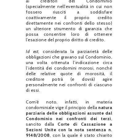
ai creditori del Condominio
(specialmente nell’eventualità in cui non
fossero riusciti a soddisfare
coattivamente il proprio credito
direttamente nei confronti dello stesso)
un ulteriore strumento di garanzia che
possa consentire loro di ottenere
l’esazione del proprio diritto di credito.
Id est
, considerata la parziarietà delle
obbligazioni che gravano sul Condominio,
una volta ottenuta l’indicazione circa
l’identità dei condomini morosi, nonché
delle relative quote di morosità, il
creditore potrà (e dovrà) agire
personalmente nei confronti di ciascuno
di essi.
Com’è noto, infatti, in materia
condominiale vige il principio della
natura
parziaria delle obbligazioni assunte dal
Condominio nei confronti dei terzi
,
sancito dalla
Corte di Cassazione a
Sezioni Unite con la nota sentenza n.
9148/2008
, con la quale è stato chiarito