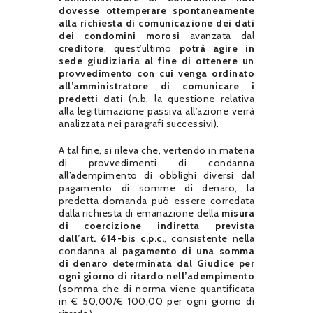
dovesse ottemperare spontaneamente
alla richiesta di comunicazione dei dati
dei condomini morosi
avanzata dal
creditore
, quest’ultimo
potrà agire in
sede giudiziaria al fine di ottenere un
provvedimento con cui venga ordinato
all’amministratore di comunicare i
predetti dati
(n.b. la questione relativa
alla legittimazione passiva all’azione verrà
analizzata nei paragrafi successivi).
A tal fine, si rileva che, vertendo in materia
di provvedimenti di condanna
all’adempimento di obblighi diversi dal
pagamento di somme di denaro, la
predetta domanda può essere corredata
dalla richiesta di emanazione della
misura
di coercizione indiretta prevista
dall’art. 614-bis c.p.c.
, consistente nella
condanna al
pagamento di una somma
di denaro determinata dal Giudice per
ogni giorno di ritardo nell’adempimento
(somma che di norma viene quantificata
in € 50,00/€ 100,00 per ogni giorno di