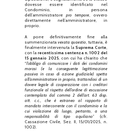
dovesse essere identificato nel
Condominio, in persona
dell’amministratore
pro tempore
, ovvero
direttamente nell’amministratore, in
proprio.
A porre definitivamente fine alla
summenzionata
vexata quaestio
, tuttavia, è
finalmente intervenuta la
Suprema Corte
,
con la
recentissima
sentenza n. 1002 del
15 gennaio 2025
, con cui ha chiarito che
“
l’obbligo di comunicare i dati dei condomini
morosi (e la conseguente legittimazione
passiva in caso di azione giudiziale) spetta
all’amministratore in proprio, trattandosi di un
dovere legale di cooperazione con i creditori
funzionale al rispetto dell’ordine di escussione
contemplato dal comma 2 dell’art. 63 disp.
att. c.c., che è estraneo al rapporto di
mandato intercorrente con il condominio e la
cui violazione dà luogo, pertanto, a una
responsabilità di tipo aquiliano
” (cfr.
Cassazione Civile, Sez. II, 15/01/2025, n.
1002).