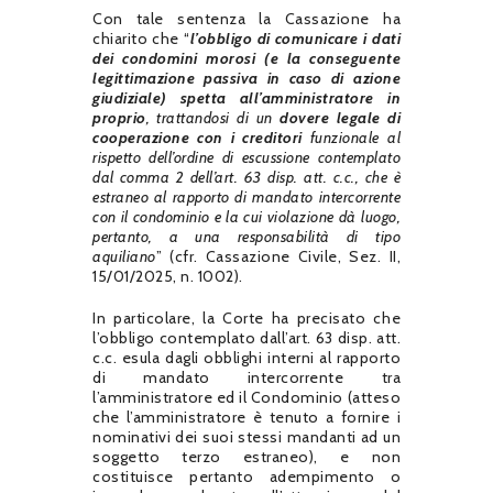
Con tale sentenza la Cassazione ha
chiarito che “
l’obbligo di comunicare i dati
dei condomini morosi (e la conseguente
legittimazione passiva in caso di azione
giudiziale) spetta all’amministratore in
proprio
, trattandosi di un
dovere legale di
cooperazione con i creditori
funzionale al
rispetto dell’ordine di escussione contemplato
dal comma 2 dell’art. 63 disp. att. c.c., che è
estraneo al rapporto di mandato intercorrente
con il condominio e la cui violazione dà luogo,
pertanto, a una responsabilità di tipo
aquiliano
” (cfr. Cassazione Civile, Sez. II,
15/01/2025, n. 1002).
In particolare, la Corte ha precisato che
l’obbligo contemplato dall’art. 63 disp. att.
c.c. esula dagli obblighi interni al rapporto
di mandato intercorrente tra
l’amministratore ed il Condominio (atteso
che l’amministratore è tenuto a fornire i
nominativi dei suoi stessi mandanti ad un
soggetto terzo estraneo), e non
costituisce pertanto adempimento o