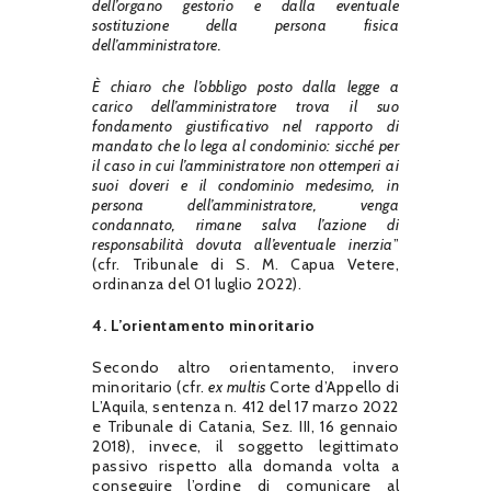
dell’organo gestorio e dalla eventuale
sostituzione della persona fisica
dell’amministratore.
È chiaro che l’obbligo posto dalla legge a
carico dell’amministratore trova il suo
fondamento giustificativo nel rapporto di
mandato che lo lega al condominio: sicché per
il caso in cui l’amministratore non ottemperi ai
suoi doveri e il condominio medesimo, in
persona dell’amministratore, venga
condannato, rimane salva l’azione di
responsabilità dovuta all’eventuale inerzia
”
(cfr. Tribunale di S. M. Capua Vetere,
ordinanza del 01 luglio 2022).
4.
L’orientamento minoritario
Secondo altro orientamento, invero
minoritario (cfr.
ex multis
Corte d’Appello di
L’Aquila, sentenza n. 412 del 17 marzo 2022
e Tribunale di Catania, Sez. III, 16 gennaio
2018), invece, il soggetto legittimato
passivo rispetto alla domanda volta a
conseguire l’ordine di comunicare al