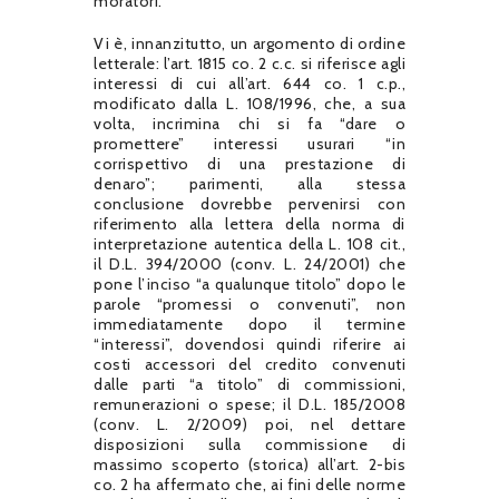
moratori.
Vi è, innanzitutto, un argomento di ordine
letterale: l’art. 1815 co. 2 c.c. si riferisce agli
interessi di cui all’art. 644 co. 1 c.p.,
modificato dalla L. 108/1996, che, a sua
volta, incrimina chi si fa “dare o
promettere” interessi usurari “in
corrispettivo di una prestazione di
denaro”; parimenti, alla stessa
conclusione dovrebbe pervenirsi con
riferimento alla lettera della norma di
interpretazione autentica della L. 108 cit.,
il D.L. 394/2000 (conv. L. 24/2001) che
pone l’inciso “a qualunque titolo” dopo le
parole “promessi o convenuti”, non
immediatamente dopo il termine
“interessi”, dovendosi quindi riferire ai
costi accessori del credito convenuti
dalle parti “a titolo” di commissioni,
remunerazioni o spese; il D.L. 185/2008
(conv. L. 2/2009) poi, nel dettare
disposizioni sulla commissione di
massimo scoperto (storica) all’art. 2-bis
co. 2 ha affermato che, ai fini delle norme