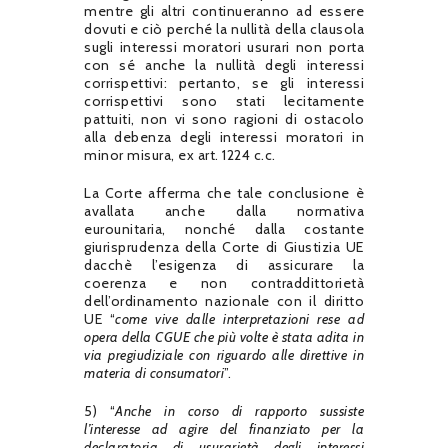
mentre gli altri continueranno ad essere
dovuti e ciò perché la nullità della clausola
sugli interessi moratori usurari non porta
con sé anche la nullità degli interessi
corrispettivi: pertanto, se gli interessi
corrispettivi sono stati lecitamente
pattuiti, non vi sono ragioni di ostacolo
alla debenza degli interessi moratori in
minor misura, ex art. 1224 c.c.
La Corte afferma che tale conclusione è
avallata anche dalla normativa
eurounitaria, nonché dalla costante
giurisprudenza della Corte di Giustizia UE
dacchè l’esigenza di assicurare la
coerenza e non contraddittorietà
dell’ordinamento nazionale con il diritto
UE “
come vive dalle interpretazioni rese ad
opera della CGUE che più volte è stata adita in
via pregiudiziale con riguardo alle direttive in
materia di consumatori
”.
5) “
Anche in corso di rapporto sussiste
l’interesse ad agire del finanziato per la
declaratoria di usurarietà degli interessi