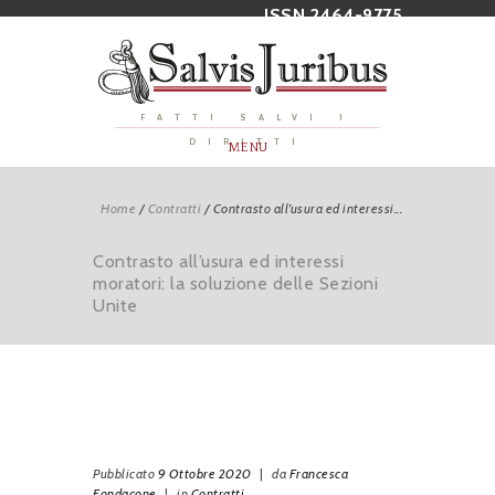
ISSN 2464-9775
FATTI SALVI I
DIRITTI
MENU
Home
/
Contratti
/
Contrasto all’usura ed interessi...
Contrasto all’usura ed interessi
moratori: la soluzione delle Sezioni
Unite
Pubblicato
9 Ottobre 2020
|
da
Francesca
Fondacone
|
in
Contratti