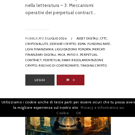
nella letteratura – 3. Meccanismi
operativi dei perpetual contract...
PUBBLICATO
5 LUGLIO 2026
/
ASSET DIGITALI,
CFTC,
CRIPTOVALUTE,
DERIVATI CRYPTO,
ESMA,
FUNDING RATE,
LEVA FINANZIARIA,
LIQUIDAZIONE FORZATA,
MERCATI
FINANZIARI DIGITALI,
MICA,
MIFID II,
PERPETUAL
CONTRACT,
PERPETUAL SWAP,
REGOLAMENTAZIONE
CRYPTO,
RISCHIO DI CONTROPARTE,
TRADING CRYPTO
LEGGI
0
Utilizziamo i cookie anche di terze parti per essere sicuri che tu possa aver
la migliore esperienza sul nostro sito
Privacy e Informativa sui
Cookie
OK