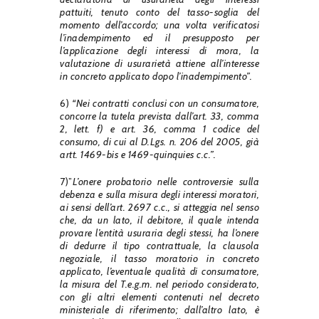
pattuiti, tenuto conto del tasso-soglia del
momento dell’accordo; una volta verificatosi
l’inadempimento ed il presupposto per
l’applicazione degli interessi di mora, la
valutazione di usurarietà attiene all’interesse
in concreto applicato dopo l’inadempimento”.
6)
“Nei contratti conclusi con un consumatore,
concorre la tutela prevista dall’art. 33, comma
2, lett. f) e art. 36, comma 1 codice del
consumo, di cui al D.Lgs. n. 206 del 2005, già
artt. 1469-bis e 1469-quinquies c.c.”.
7)”
L’onere probatorio nelle controversie sulla
debenza e sulla misura degli interessi moratori,
ai sensi dell’art. 2697 c.c., si atteggia nel senso
che, da un lato, il debitore, il quale intenda
provare l’entità usuraria degli stessi, ha l’onere
di dedurre il tipo contrattuale, la clausola
negoziale, il tasso moratorio in concreto
applicato, l’eventuale qualità di consumatore,
la misura del T.e.g.m. nel periodo considerato,
con gli altri elementi contenuti nel decreto
ministeriale di riferimento; dall’altro lato, è