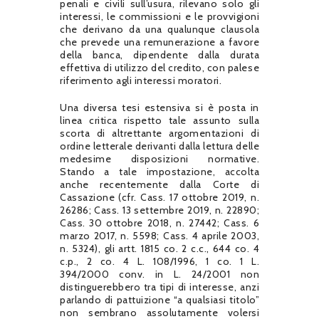
penali e civili sull’usura, rilevano solo gli
interessi, le commissioni e le provvigioni
che derivano da una qualunque clausola
che prevede una remunerazione a favore
della banca, dipendente dalla durata
effettiva di utilizzo del credito, con palese
riferimento agli interessi moratori.
Una diversa tesi estensiva si è posta in
linea critica rispetto tale assunto sulla
scorta di altrettante argomentazioni di
ordine letterale derivanti dalla lettura delle
medesime disposizioni normative.
Stando a tale impostazione, accolta
anche recentemente dalla Corte di
Cassazione (cfr. Cass. 17 ottobre 2019, n.
26286; Cass. 13 settembre 2019, n. 22890;
Cass. 30 ottobre 2018, n. 27442; Cass. 6
marzo 2017, n. 5598; Cass. 4 aprile 2003,
n. 5324), gli artt. 1815 co. 2 c.c., 644 co. 4
c.p., 2 co. 4 L. 108/1996, 1 co. 1 L.
394/2000 conv. in L. 24/2001 non
distinguerebbero tra tipi di interesse, anzi
parlando di pattuizione “a qualsiasi titolo”
non sembrano assolutamente volersi