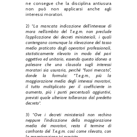
ne consegue che la disciplina antiusura
non può non applicarsi anche agli
interessi moratori.
2) “
La mancata indicazione dell’interesse di
mora nell’ambito del T.e.g.m. non preclude
l’applicazione dei decreti ministeriali, i quali
contengano comunque la rilevazione del tasso
medio praticato dagli operatori professionali,
statisticamente rilevato in modo del pari
oggettivo ed unitario, essendo questo idoneo a
palesare che una clausola sugli interessi
moratori sia usuraria, perchè “fuori mercato”,
donde la formula: “T.e.g.m., più la
maggiorazione media degli interessi moratori,
il tutto moltiplicato per il coefficiente in
aumento, più i punti percentuali aggiuntivi,
previsti quale ulteriore tolleranza dal predetto
decreto
“.
3) “
Ove i decreti ministeriali non rechino
neppure l’indicazione della maggiorazione
media dei moratori, resta il termine di
confronto del T.e.g.m. così come rilevato, con
la maggiorazione ivi prevista.