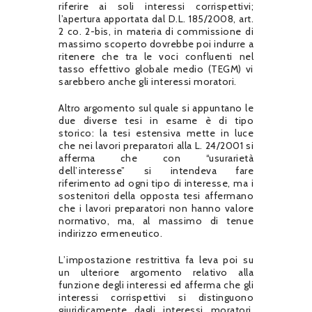
riferire ai soli interessi corrispettivi;
l’apertura apportata dal D.L. 185/2008, art.
2 co. 2-bis, in materia di commissione di
massimo scoperto dovrebbe poi indurre a
ritenere che tra le voci confluenti nel
tasso effettivo globale medio (TEGM) vi
sarebbero anche gli interessi moratori.
Altro argomento sul quale si appuntano le
due diverse tesi in esame è di tipo
storico: la tesi estensiva mette in luce
che nei lavori preparatori alla L. 24/2001 si
afferma che con “usurarietà
dell’interesse” si intendeva fare
riferimento ad ogni tipo di interesse, ma i
sostenitori della opposta tesi affermano
che i lavori preparatori non hanno valore
normativo, ma, al massimo di tenue
indirizzo ermeneutico.
L’impostazione restrittiva fa leva poi su
un ulteriore argomento relativo alla
funzione degli interessi ed afferma che gli
interessi corrispettivi si distinguono
giuridicamente dagli interessi moratori,