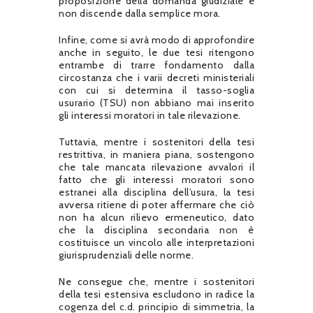
proposizione della domanda giudiziale e
non discende dalla semplice mora.
Infine, come si avrà modo di approfondire
anche in seguito, le due tesi ritengono
entrambe di trarre fondamento dalla
circostanza che i varii decreti ministeriali
con cui si determina il tasso-soglia
usurario (TSU) non abbiano mai inserito
gli interessi moratori in tale rilevazione.
Tuttavia, mentre i sostenitori della tesi
restrittiva, in maniera piana, sostengono
che tale mancata rilevazione avvalori il
fatto che gli interessi moratori sono
estranei alla disciplina dell’usura, la tesi
avversa ritiene di poter affermare che ciò
non ha alcun rilievo ermeneutico, dato
che la disciplina secondaria non è
costituisce un vincolo alle interpretazioni
giurisprudenziali delle norme.
Ne consegue che, mentre i sostenitori
della tesi estensiva escludono in radice la
cogenza del c.d. principio di simmetria, la