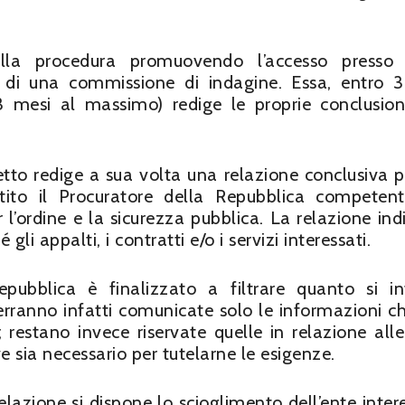
lla procedura promuovendo l’accesso presso l
ne di una commissione di indagine. Essa, entro 
 3 mesi al massimo) redige le proprie conclusion
etto redige a sua volta una relazione conclusiva p
entito il Procuratore della Repubblica competen
r l’ordine e la sicurezza pubblica. La relazione indi
i appalti, i contratti e/o i servizi interessati.
epubblica è finalizzato a filtrare quanto si i
erranno infatti comunicate solo le informazioni ch
restano invece riservate quelle in relazione alle
sia necessario per tutelarne le esigenze.
elazione si dispone lo scioglimento dell’ente inter