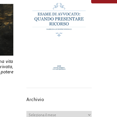
na vita
rivata,
 potere
.
Archivio