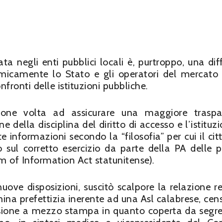
ta negli enti pubblici locali è, purtroppo, una dif
icamente lo Stato e gli operatori del mercato
nfronti delle istituzioni pubbliche.
ione volta ad assicurare una maggiore traspa
one della disciplina del diritto di accesso e l’istituz
 informazioni secondo la “filosofia” per cui il cit
o sul corretto esercizio da parte della PA delle p
om of Information Act statunitense).
nuove disposizioni, suscitò scalpore la relazione r
na prefettizia inerente ad una Asl calabrese, cen
usione a mezzo stampa in quanto coperta da segret