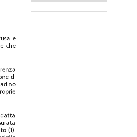
fusa e
 e che
renza
ione di
tadino
roprie
edatta
surata
o (1):