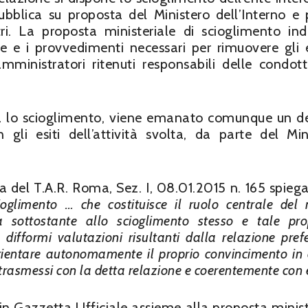
bblica su proposta del Ministero dell’Interno e 
tri. La proposta ministeriale di scioglimento ind
e e i provvedimenti necessari per rimuovere gli e
amministratori ritenuti responsabili delle condot
nga lo scioglimento, viene emanato comunque un d
gli esiti dell’attività svolta, da parte del Min
 del T.A.R. Roma, Sez. I, 08.01.2015 n. 165 spiega
ioglimento … che costituisce il ruolo centrale del 
a sottostante allo scioglimento stesso e tale pro
difformi valutazioni risultanti dalla relazione prefe
orientare autonomamente il proprio convincimento in 
trasmessi con la detta relazione e coerentemente con 
 in Gazzetta Ufficiale assieme alla proposta minist