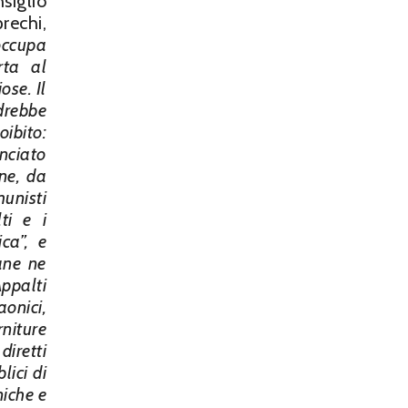
siglio
rechi,
 occupa
rta al
ose. Il
ndrebbe
oibito:
inciato
ne, da
munisti
ti e i
ca”, e
ane ne
ppalti
aonici,
rniture
diretti
lici di
niche e