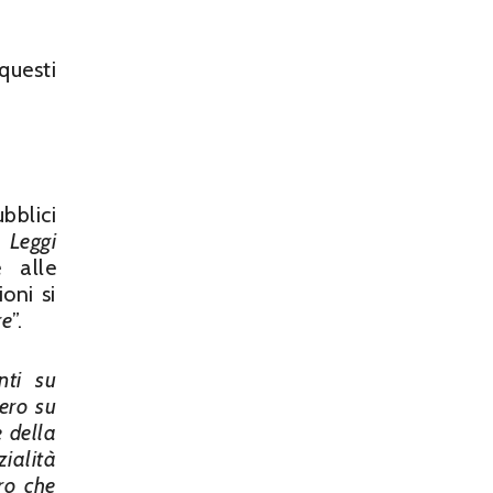
questi
bblici
 Leggi
e alle
oni si
re
”.
nti su
vero su
 della
zialità
ro che