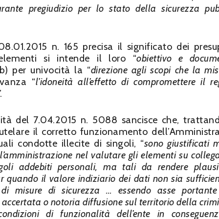
urante pregiudizio per lo stato della sicurezza pub
8.01.2015 n. 165 precisa il significato dei presu
elementi si intende il loro “
obiettivo e docum
 b) per univocità la “
direzione agli scopi che la mi
levanza “
l’idoneità all’effetto di compromettere il r
.
rità del 7.04.2015 n. 5088 sancisce che, trattand
telare il corretto funzionamento dell’Amministr
li condotte illecite di singoli, “
sono giustificati 
’amministrazione nel valutare gli elementi su colleg
ingoli addebiti personali, ma tali da rendere plausib
quando il valore indiziario dei dati non sia sufficie
ne di misure di sicurezza … essendo asse portante
accertata o notoria diffusione sul territorio della crim
 condizioni di funzionalità dell’ente in conseguen