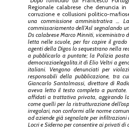
“
Dopo l’omicidio
(di Francesco Fortugn
Regionale calabrese che denuncia in P
corruzione e collusioni politico-mafios
una commissione amministrativa … La
commissariamento dell’Asl segnalando una se
Ds calabrese Marco Minniti, viceministro d
letta nelle scuole, per far capire il grado
agenti della Digos lo sequestrano nella r
a pubblicarlo a puntate; la Polizia posta
democraziaelegalita.it di Elio Veltri a ge
italiani. Vengono denunciati per violaz
responsabili della pubblicazione, tra cui
Giancarlo Santalmassi, direttore di Radi
aveva letto il testo completo a puntate
affidati a trattativa privata, aggirando l
come quelli per la ristrutturazione dell’osp
irregolari, non conformi alle norme comuni
ad aziende già segnalate per infiltrazioni 
Locri e Siderno per consentire ai privati di 