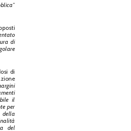
blica
”
pposti
entato
sura di
egolare
osi di
azione
margini
amenti
ile il
nte per
 della
inalità
za del