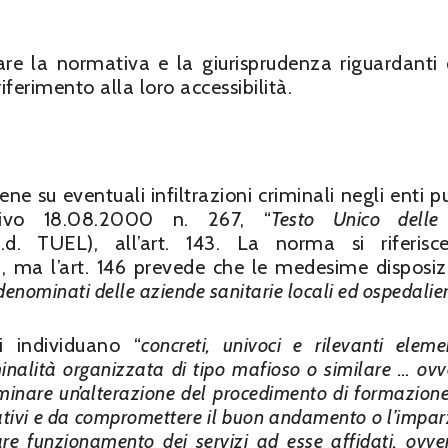
are la normativa e la giurisprudenza riguardanti 
iferimento alla loro accessibilità.
ne su eventuali infiltrazioni criminali negli enti pu
ativo 18.08.2000 n. 267, “
Testo Unico delle
c.d. TUEL), all’art. 143. La norma si riferisc
, ma l’art. 146 prevede che le medesime disposizi
enominati delle aziende sanitarie locali ed ospedalie
i individuano “
concreti, univoci e rilevanti eleme
iminalità organizzata di tipo mafioso o similare … ov
minare un’alterazione del procedimento di formazione
rativi e da compromettere il buon andamento o l’impar
re funzionamento dei servizi ad esse affidati, ovve