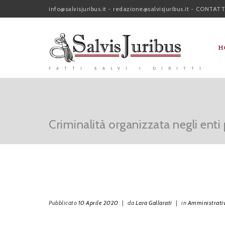
info@salvisjuribus.it
-
redazione@salvisjuribus.it
-
CONTATT
H
FATTI SALVI I DIRITTI
Criminalità organizzata negli enti p
Pubblicato
10 Aprile 2020
|
da
Lara Gallarati
|
in
Amministrati