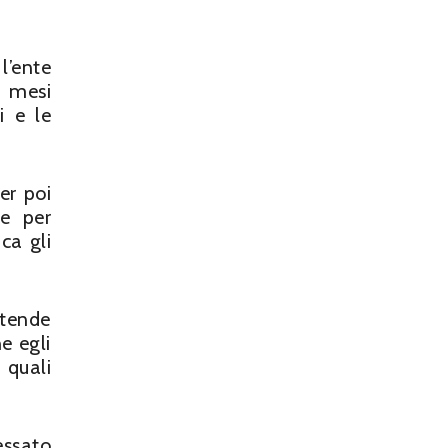
’ente
3 mesi
i e le
er poi
te per
ca gli
ntende
e egli
 quali
essato