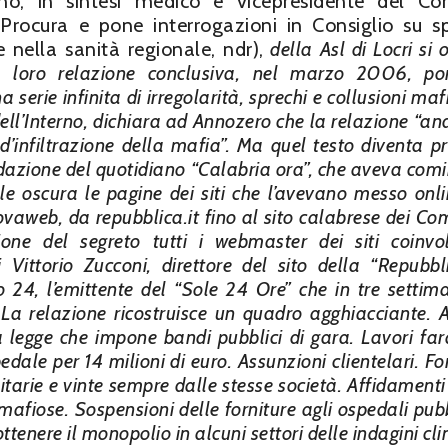
o, in sintesi medico e vicepresidente del Con
rocura e pone interrogazioni in Consiglio su sp
e nella sanità regionale, ndr),
della Asl di Locri si
 loro relazione conclusiva, nel marzo 2006, po
rie infinita di irregolarità, sprechi e collusioni mafi
ell’Interno, dichiara ad Annozero che la relazione “a
 d’infiltrazione della mafia”. Ma quel testo diventa pr
edazione del quotidiano “Calabria ora”, che aveva com
le oscura le pagine dei siti che l’avevano messo onli
novaweb, da repubblica.it fino al sito calabrese dei Co
ione del segreto tutti i webmaster dei siti coinvol
 Vittorio Zucconi, direttore del sito della “Repubbli
o 24, l’emittente del “Sole 24 Ore” che in tre settim
.
La relazione ricostruisce un quadro agghiacciante. A
a legge che impone bandi pubblici di gara. Lavori far
edale per 14 milioni di euro. Assunzioni clientelari. Fo
tarie e vinte sempre dalle stesse società. Affidamenti 
mafiose. Sospensioni delle forniture agli ospedali pubb
ottenere il monopolio in alcuni settori delle indagini cli