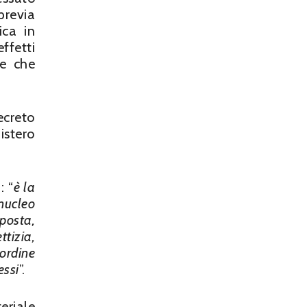
previa
ica in
ffetti
te che
ecreto
istero
: “
è la
nucleo
posta,
ttizia,
ordine
essi
”.
eriale