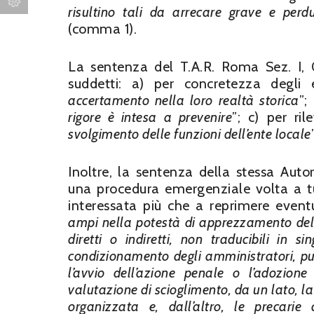
risultino tali da arrecare grave e perd
(comma 1).
La sentenza del T.A.R. Roma Sez. I, 0
suddetti: a) per concretezza degli 
accertamento nella loro realtà storica
”;
rigore è intesa a prevenire
”; c) per ri
svolgimento delle funzioni dell’ente locale
”
Inoltre, la sentenza della stessa Auto
una procedura emergenziale volta a tu
interessata più che a reprimere eventua
ampi nella potestà di apprezzamento dell
diretti o indiretti, non traducibili in s
condizionamento degli amministratori, pur 
l’avvio dell’azione penale o l’adozio
valutazione di scioglimento, da un lato, la 
organizzata e, dall’altro, le precarie