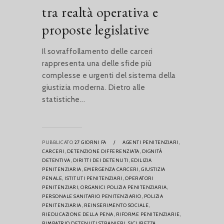
tra realtà operativa e
proposte legislative
Il sovraffollamento delle carceri
rappresenta una delle sfide più
complesse e urgenti del sistema della
giustizia moderna. Dietro alle
statistiche...
PUBBLICATO
27 GIORNI FA
/
AGENTI PENITENZIARI,
CARCERI,
DETENZIONE DIFFERENZIATA,
DIGNITÀ
DETENTIVA,
DIRITTI DEI DETENUTI,
EDILIZIA
PENITENZIARIA,
EMERGENZA CARCERI,
GIUSTIZIA
PENALE,
ISTITUTI PENITENZIARI,
OPERATORI
PENITENZIARI,
ORGANICI POLIZIA PENITENZIARIA,
PERSONALE SANITARIO PENITENZIARIO,
POLIZIA
PENITENZIARIA,
REINSERIMENTO SOCIALE,
RIEDUCAZIONE DELLA PENA,
RIFORME PENITENZIARIE,
RIMPATRIO DETENUTI STRANIERI,
SICUREZZA