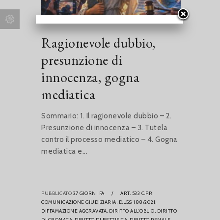
Ragionevole dubbio,
presunzione di
innocenza, gogna
mediatica
Sommario: 1. Il ragionevole dubbio – 2.
Presunzione di innocenza – 3. Tutela
contro il processo mediatico – 4. Gogna
mediatica e...
PUBBLICATO
27 GIORNI FA
/
ART. 533 C.P.P.,
COMUNICAZIONE GIUDIZIARIA,
D.LGS. 188/2021,
DIFFAMAZIONE AGGRAVATA,
DIRITTO ALL'OBLIO,
DIRITTO
DI CRONACA,
DIRITTO DI RETTIFICA,
DIRITTO PENALE,