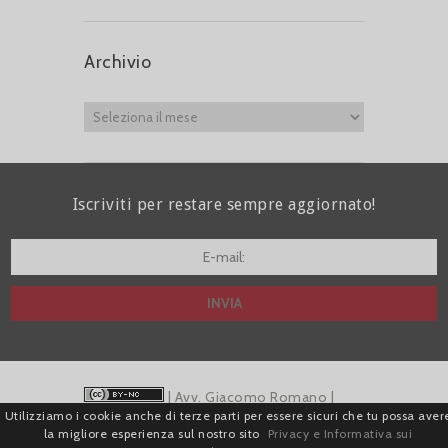
Archivio
Iscriviti per restare sempre aggiornato!
I agree terms and conditions.*
| Avv. Giacomo Romano |
Utilizziamo i cookie anche di terze parti per essere sicuri che tu possa aver
Piazza di Campitelli, 2 - 00186 Roma | P.I.
la migliore esperienza sul nostro sito
Privacy e Informativa sui