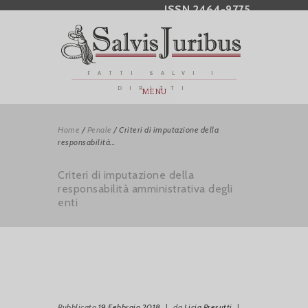
ISSN 2464-9775
FATTI SALVI I
DIRITTI
MENU
Home
/
Penale
/
Criteri di imputazione della
responsabilità...
Criteri di imputazione della
responsabilità amministrativa degli
enti
Pubblicato
19 Febbraio 2018
|
da
Licia Presutti
|