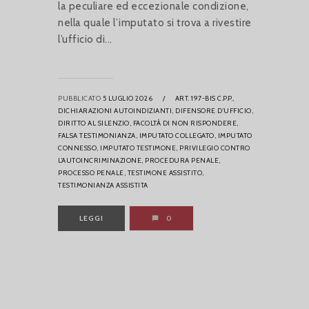
la peculiare ed eccezionale condizione,
nella quale l’imputato si trova a rivestire
l’ufficio di...
PUBBLICATO
5 LUGLIO 2026
/
ART. 197-BIS C.P.P.,
DICHIARAZIONI AUTOINDIZIANTI,
DIFENSORE D’UFFICIO,
DIRITTO AL SILENZIO,
FACOLTÀ DI NON RISPONDERE,
FALSA TESTIMONIANZA,
IMPUTATO COLLEGATO,
IMPUTATO
CONNESSO,
IMPUTATO TESTIMONE,
PRIVILEGIO CONTRO
L’AUTOINCRIMINAZIONE,
PROCEDURA PENALE,
PROCESSO PENALE,
TESTIMONE ASSISTITO,
TESTIMONIANZA ASSISTITA
LEGGI
0