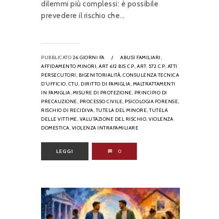
dilemmi più complessi: è possibile
prevedere il rischio che...
PUBBLICATO
26 GIORNI FA
/
ABUSI FAMILIARI,
AFFIDAMENTO MINORI,
ART 612 BIS C.P.,
ART. 572 C.P.,
ATTI
PERSECUTORI,
BIGENITORIALITÀ,
CONSULENZA TECNICA
D'UFFICIO,
CTU,
DIRITTO DI FAMIGLIA,
MALTRATTAMENTI
IN FAMIGLIA,
MISURE DI PROTEZIONE,
PRINCIPIO DI
PRECAUZIONE,
PROCESSO CIVILE,
PSICOLOGIA FORENSE,
RISCHIO DI RECIDIVA,
TUTELA DEL MINORE,
TUTELA
DELLE VITTIME,
VALUTAZIONE DEL RISCHIO,
VIOLENZA
DOMESTICA,
VIOLENZA INTRAFAMILIARE
LEGGI
0