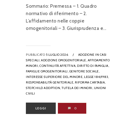
Sommario: Premessa – 1. Quadro
normativo di riferimento – 2.
L’affidamento nelle coppie
omogenitoriali – 3. Giurisprudenza e...
PUBBLICATO
5 LUGLIO 2026
/
ADOZIONE IN CASI
SPECIALI,
ADOZIONE OMOGENITORIALE,
AFFIDAMENTO
MINORI,
CONTINUITÀ AFFETTIVA,
DIRITTO DI FAMIGLIA,
FAMIGLIE OMOGENITORIALI,
GENITORE SOCIALE,
INTERESSE SUPERIORE DEL MINORE,
LEGGE 184/1983,
RESPONSABILITÀ GENITORIALE,
RIFORMA CARTABIA,
STEPCHILD ADOPTION,
TUTELA DEI MINORI,
UNIONI
CIVILI
LEGGI
0