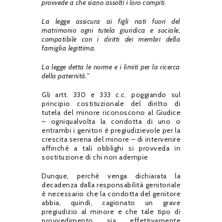
provvede a che siano assolti i loro compiti.
La legge assicura ai figli nati fuori del
matrimonio ogni tutela giuridica e sociale,
compatibile con i diritti dei membri della
famiglia legittima.
La legge detta le norme e i limiti per la ricerca
della paternità.”
Gli artt. 330 e 333 c.c. poggiando sul
principio costituzionale del diritto di
tutela del minore riconoscono al Giudice
– ogniqualvolta la condotta di uno o
entrambi i genitori è pregiudizievole per la
crescita serena del minore – di intervenire
affinché a tali obblighi si provveda in
sostituzione di chi non adempie
Dunque, perché venga dichiarata la
decadenza dalla responsabilità genitoriale
è necessario che la condotta del genitore
abbia, quindi, cagionato un grave
pregiudizio al minore e che tale tipo di
provvedimento sia effettivamente