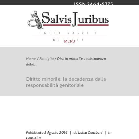
ISSN 2464-9775
FATTI SALVI I
DIRITTI
MENU
Home
/
Famiglia
/
Diritto minorile: la decadenza
dalla...
Diritto minorile: la decadenza dalla
responsabilità genitoriale
Pubblicato
5 Agosto 2016
|
da
Luisa Camboni
|
in
Famiglia