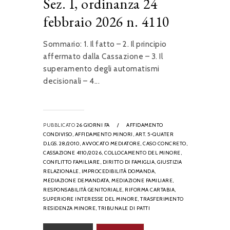
Sez. I, ordinanza 24
febbraio 2026 n. 4110
Sommario: 1. Il fatto – 2. Il principio
affermato dalla Cassazione – 3. Il
superamento degli automatismi
decisionali – 4...
PUBBLICATO
26 GIORNI FA
/
AFFIDAMENTO
CONDIVISO,
AFFIDAMENTO MINORI,
ART. 5-QUATER
D.LGS. 28/2010,
AVVOCATO MEDIATORE,
CASO CONCRETO,
CASSAZIONE 4110/2026,
COLLOCAMENTO DEL MINORE,
CONFLITTO FAMILIARE,
DIRITTO DI FAMIGLIA,
GIUSTIZIA
RELAZIONALE,
IMPROCEDIBILITÀ DOMANDA,
MEDIAZIONE DEMANDATA,
MEDIAZIONE FAMILIARE,
RESPONSABILITÀ GENITORIALE,
RIFORMA CARTABIA,
SUPERIORE INTERESSE DEL MINORE,
TRASFERIMENTO
RESIDENZA MINORE,
TRIBUNALE DI PATTI