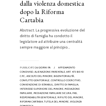
dalla violenza domestica
dopo la Riforma
Cartabia
Abstract. La progressiva evoluzione del
diritto di famiglia ha condotto il
legislatore ad attribuire una centralità
sempre maggiore al principio...
PUBBLICATO
26 GIORNI FA
/
AFFIDAMENTO
CONDIVISO,
ALIENAZIONE PARENTALE,
ART. 473 BIS-10
C.P.C.,
ASCOLTO DEL MINORE,
BIGENITORIALITÀ,
CONFLITTO GENITORIALE,
CONTROLLO COERCITIVO,
CONVENZIONE DI ISTANBUL,
DIRITTO DI FAMIGLIA,
INTERESSE SUPERIORE DEL MINORE,
MEDIAZIONE
FAMILIARE,
MEDIAZIONE FAMILIARE SICURA,
PAS,
RESPONSABILITÀ GENITORIALE,
RIFIUTO DEL MINORE,
RIFORMA CARTABIA,
TUTELA DEL MINORE,
VIOLENZA
DOMESTICA