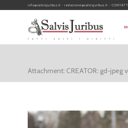
info@salvisjuribus.it
-
redazione@salvisjuribus.it
-
CONTATT
H
FATTI SALVI I DIRITTI
Attachment: CREATOR: gd-jpeg v1.