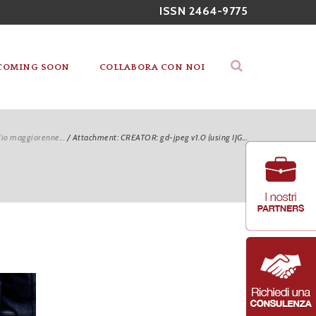
ISSN 2464-9775
COMING SOON
COLLABORA CON NOI
glio maggiorenne...
/
Attachment: CREATOR: gd-jpeg v1.0 (using IJG...