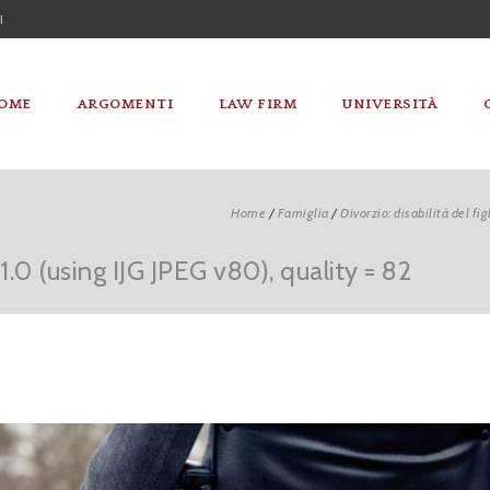
I
OME
ARGOMENTI
LAW FIRM
UNIVERSITÀ
Home
/
Famiglia
/
Divorzio: disabilità del fi
0 (using IJG JPEG v80), quality = 82