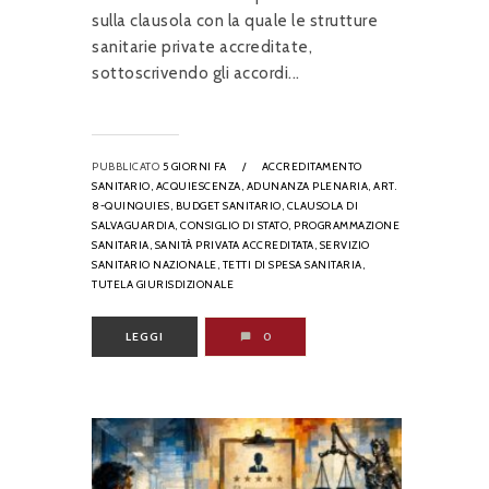
sulla clausola con la quale le strutture
sanitarie private accreditate,
sottoscrivendo gli accordi...
PUBBLICATO
5 GIORNI FA
/
ACCREDITAMENTO
SANITARIO,
ACQUIESCENZA,
ADUNANZA PLENARIA,
ART.
8-QUINQUIES,
BUDGET SANITARIO,
CLAUSOLA DI
SALVAGUARDIA,
CONSIGLIO DI STATO,
PROGRAMMAZIONE
SANITARIA,
SANITÀ PRIVATA ACCREDITATA,
SERVIZIO
SANITARIO NAZIONALE,
TETTI DI SPESA SANITARIA,
TUTELA GIURISDIZIONALE
LEGGI
0