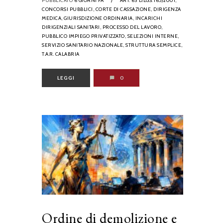
PUBBLICATO
6 GIORNI FA
/
ART. 63 D.LGS. 165/2001,
CONCORSI PUBBLICI,
CORTE DI CASSAZIONE,
DIRIGENZA
MEDICA,
GIURISDIZIONE ORDINARIA,
INCARICHI
DIRIGENZIALI SANITARI,
PROCESSO DEL LAVORO,
PUBBLICO IMPIEGO PRIVATIZZATO,
SELEZIONI INTERNE,
SERVIZIO SANITARIO NAZIONALE,
STRUTTURA SEMPLICE,
T.A.R. CALABRIA
LEGGI
0
Ordine di demolizione e