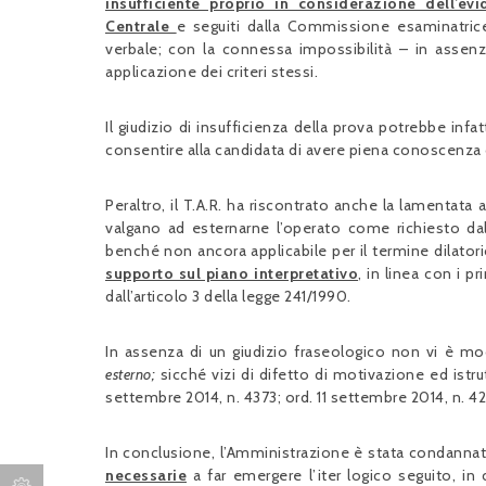
insufficiente proprio in considerazione dell’evi
Centrale
e seguiti dalla Commissione esaminatrice
verbale; con la connessa impossibilità – in assenza 
applicazione dei criteri stessi.
Il giudizio di insufficienza della prova potrebbe infa
consentire alla candidata di avere piena conoscenza di
Peraltro, il T.A.R. ha riscontrato anche la lamentata 
valgano ad esternarne l’operato come richiesto da
benché non ancora applicabile per il termine dilator
supporto sul piano interpretativo
, in linea con i p
dall’articolo 3 della legge 241/1990.
In assenza di un giudizio fraseologico non vi è mo
esterno;
sicché vizi di difetto di motivazione ed istr
settembre 2014, n. 4373; ord. 11 settembre 2014, n. 42
In conclusione, l’Amministrazione è stata condanna
necessarie
a far emergere l’iter logico seguito, i