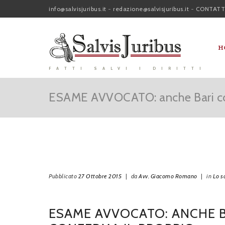
info@salvisjuribus.it
-
redazione@salvisjuribus.it
-
CONTATT
H
FATTI SALVI I DIRITTI
ESAME AVVOCATO: anche Bari con
Pubblicato
27 Ottobre 2015
|
da
Avv. Giacomo Romano
|
in
Lo s
ESAME AVVOCATO: ANCHE B