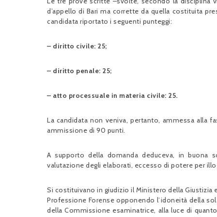
Le tre prove scritte –svolte, secondo la disciplina
d’appello di Bari ma corrette da quella costituita pre
candidata riportato i seguenti punteggi:
– diritto civile: 25;
– diritto penale: 25;
– atto processuale in materia civile: 25.
La candidata non veniva, pertanto, ammessa alla fase
ammissione di 90 punti.
A supporto della domanda deduceva, in buona s
valutazione degli elaborati, eccesso di potere per illog
Si costituivano in giudizio il Ministero della Giustizi
Professione Forense opponendo l’idoneità della sola
della Commissione esaminatrice, alla luce di quanto