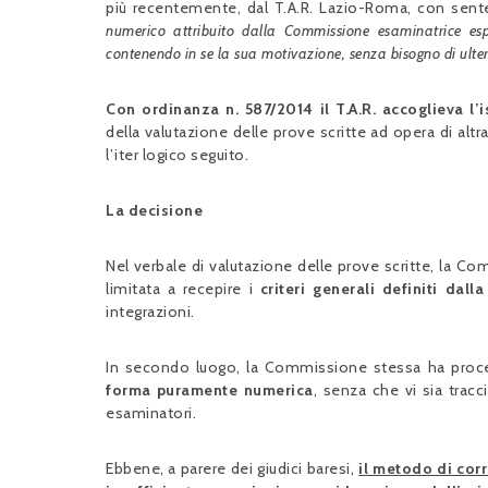
più recentemente, dal T.A.R. Lazio-Roma, con sente
numerico attribuito dalla Commissione esaminatrice esp
contenendo in se la sua motivazione, senza bisogno di ulter
Con ordinanza n. 587/2014 il T.A.R. accoglieva l’
della valutazione delle prove scritte ad opera di a
l’iter logico seguito.
La decisione
Nel verbale di valutazione delle prove scritte, la Co
limitata a recepire i
criteri generali definiti dal
integrazioni.
In secondo luogo, la Commissione stessa ha proc
forma puramente numerica
, senza che vi sia tracc
esaminatori.
Ebbene, a parere dei giudici baresi,
il metodo di corr