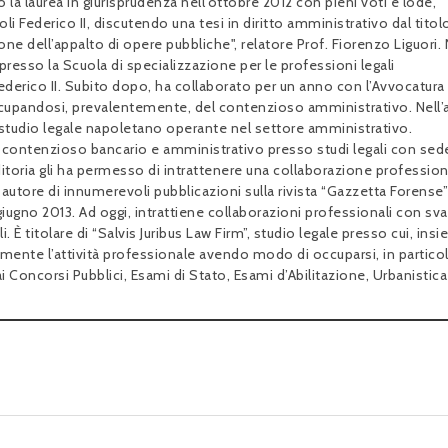
 la laurea in giurisprudenza nell’ottobre 2012 con pieni voti e lode,
oli Federico II, discutendo una tesi in diritto amministrativo dal titol
one dell’appalto di opere pubbliche", relatore Prof. Fiorenzo Liguori. 
presso la Scuola di specializzazione per le professioni legali
 Federico II. Subito dopo, ha collaborato per un anno con l’Avvocatura
occupandosi, prevalentemente, del contenzioso amministrativo. Nell
studio legale napoletano operante nel settore amministrativo.
contenzioso bancario e amministrativo presso studi legali con sede
ditoria gli ha permesso di intrattenere una collaborazione professio
È autore di innumerevoli pubblicazioni sulla rivista “Gazzetta Forense
iugno 2013. Ad oggi, intrattiene collaborazioni professionali con sva
i. È titolare di “Salvis Juribus Law Firm”, studio legale presso cui, insi
amente l’attività professionale avendo modo di occuparsi, in particol
ai Concorsi Pubblici, Esami di Stato, Esami d’Abilitazione, Urbanistic