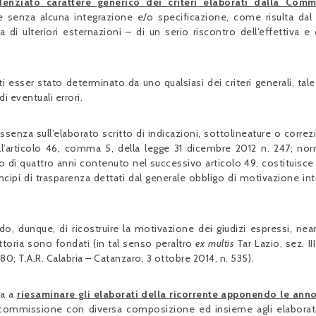
denziato
carattere generico dei criteri elaborati dalla Comm
 senza alcuna integrazione e/o specificazione, come risulta dal 
di ulteriori esternazioni – di un serio riscontro dell’effettiva e 
tti esser stato determinato da uno qualsiasi dei criteri generali, tal
 eventuali errori.
assenza sull’elaborato scritto di indicazioni, sottolineature o correz
ll’articolo 46, comma 5, della legge 31 dicembre 2012 n. 247; no
io di quattro anni contenuto nel successivo articolo 49, costituisc
rincipi di trasparenza dettati dal generale obbligo di motivazione in
do, dunque, di ricostruire la motivazione dei giudizi espressi, n
uttoria sono fondati (in tal senso peraltro
ex multis
Tar Lazio, sez. III
80; T.A.R. Calabria – Catanzaro, 3 ottobre 2014, n. 535).
ta a
riesaminare gli elaborati della ricorrente apponendo le ann
n commissione con diversa composizione ed insieme agli elaborati 