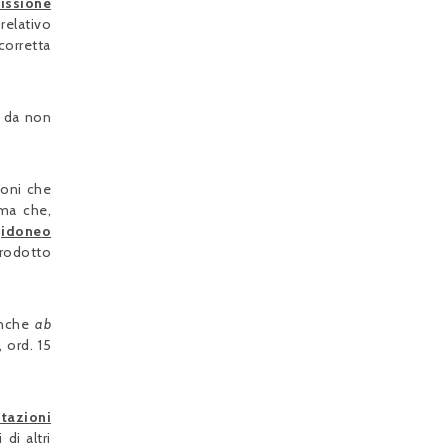
issione
relativo
corretta
e da non
ioni che
rma che,
e
idoneo
trodotto
eanche
ab
, ord. 15
otazioni
di altri