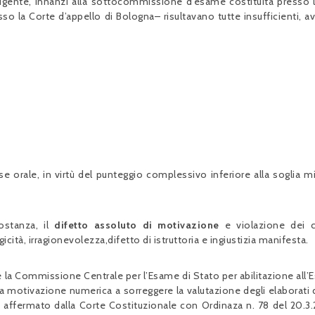
 vigente, innanzi alla sottocommissione d’esame costituita presso 
sso la Corte d’appello di Bologna– risultavano tutte insufficienti, a
 orale, in virtù del punteggio complessivo inferiore alla soglia m
ostanza, il
difetto assoluto di motivazione
e violazione dei cr
icità, irragionevolezza,difetto di istruttoria e ingiustizia manifesta.
a e la Commissione Centrale per l’Esame di Stato per abilitazione all’
 motivazione numerica a sorreggere la valutazione degli elaborati 
 affermato dalla Corte Costituzionale con Ordinaza n. 78 del 20.3