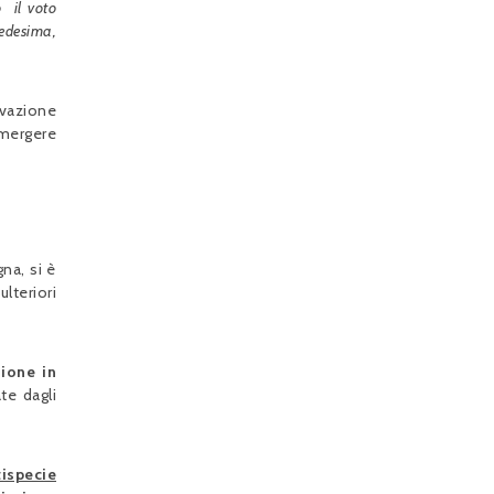
o il voto
edesima,
ovazione
emergere
na, si è
ulteriori
zione in
te dagli
tispecie