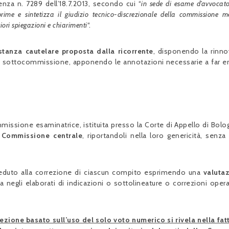
nza n. 7289 dell’18.7.2013, secondo cui “
in sede di esame d’avvocat
rime e sintetizza il giudizio tecnico-discrezionale della commissione m
iori spiegazioni e chiarimenti
“.
istanza cautelare proposta dalla ricorrente
, disponendo la rinn
ltra sottocommissione, apponendo le annotazioni necessarie a far 
mmissione esaminatrice, istituita presso la Corte di Appello di Bolog
la Commissione centrale
, riportandoli nella loro genericità, senza 
eduto alla correzione di ciascun compito esprimendo una
valuta
ia negli elaborati di indicazioni o sottolineature o correzioni opera
ezione basato sull’uso del solo voto numerico si rivela nella fat