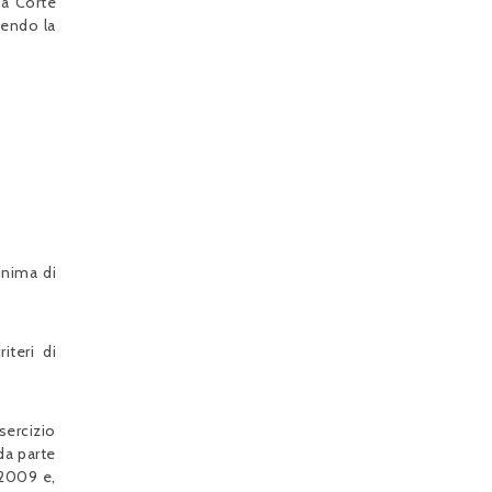
la Corte
vendo la
inima di
iteri di
Esercizio
da parte
.2009 e,