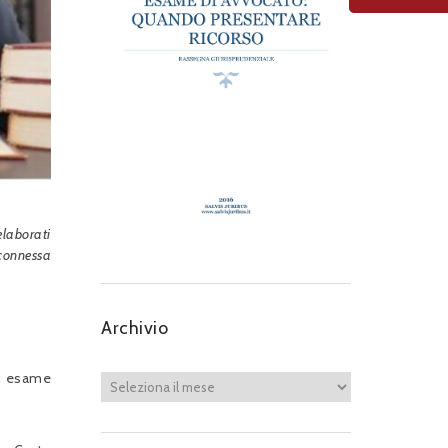
elaborati
connessa
Archivio
di esame