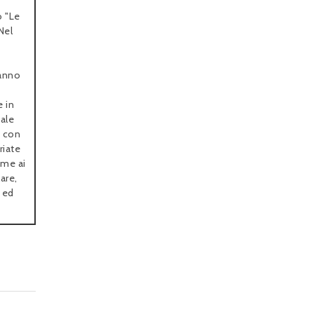
o "Le
Nel
’anno
 in
nale
” con
riate
eme ai
are,
a ed