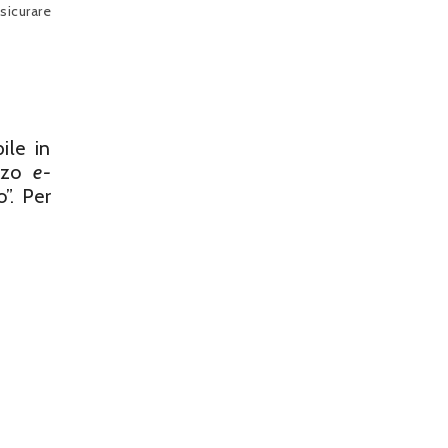
sicurare
ile in
izzo
e-
”. Per