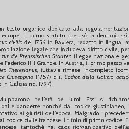
 un testo organico dedicato alla regolamentazio
ini europei. Il primo statuto che usò la denominazi
s civilis
del 1756 in Baviera, redatto in lingua la
mpilazione legale che includeva diritto civile, pe
 für die Preussischen Staaten
(Legge nazionale ge
e Federico II il Grande. In Austria, il primo passo v
ex Theresianus
, tuttavia rimase incompleto (com
ce Giuseppino
(1787) e il
Codice della Galizia occid
in Galizia nel 1797) .
ilupparono nell’età dei lumi. Essi si richia
 dalle pandette nonché dal codice giustinianeo, i
ativo ai giuristi dell’epoca. Malgrado i precedent
codice civile francese il titolo di primo codice. E
rancese, tantoché nel caos riorganizzativo dell’a