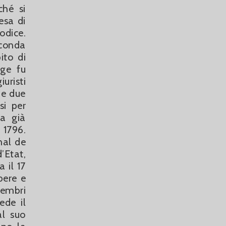
ché si
esa di
odice.
econda
ito di
gge fu
uristi
 e due
si per
va già
 1796.
nal de
’Etat,
 il 17
ibere e
membri
ede il
al suo