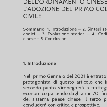
DELL’ORDINAMENTO CINESE
L’ADOZIONE DEL PRIMO CO
CIVILE
Sommario
:
1.
Introduzione –
2.
Sintesi st
codici –
3.
Evoluzione storica –
4.
Codic
cinese –
5.
Conclusioni
1. Introduzione
Nel primo Gennaio del 2021 è entrato in 
protagonista di questo articolo che ini
secondo punto s’impegnerà a tratteggi
economico partendo dagli anni ’70 fino
del sistema paese cinese. Il terzo pu
concluderà con critica e prospettive.