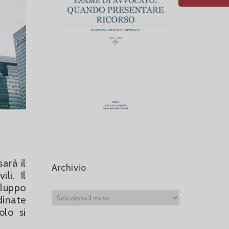
arà il
Archivio
li. Il
iluppo
dinate
olo si