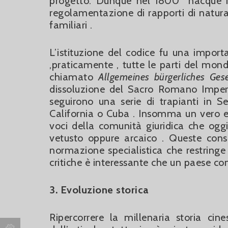
progetto. Dunque nel 1800 nacque il
regolamentazione di rapporti di natur
familiari .
L’istituzione del codice fu una impor
,praticamente , tutte le parti del mondo
chiamato
Allgemeines bürgerliches Ges
dissoluzione del Sacro Romano Impero 
seguirono una serie di trapianti in 
California o Cuba . Insomma un vero e 
voci della comunità giuridica che o
vetusto oppure arcaico . Queste consi
normazione specialistica che restringe
critiche è interessante che un paese com
3. Evoluzione storica
Ripercorrere la millenaria storia ci