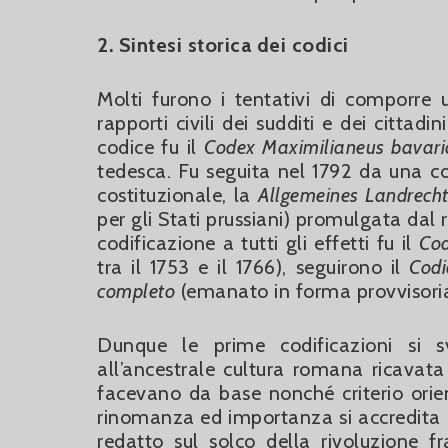
2. Sintesi storica dei codici
Molti furono i tentativi di comporre
rapporti civili dei sudditi e dei cittad
codice fu il
Codex Maximilianeus bavaricu
tedesca. Fu seguita nel 1792 da una co
costituzionale, la
Allgemeines Landrecht
per gli Stati prussiani) promulgata dal r
codificazione a tutti gli effetti fu il
Cod
tra il 1753 e il 1766), seguirono il
Codi
completo
(emanato in forma provvisoria 
Dunque le prime codificazioni si sv
all’ancestrale cultura romana ricavata
facevano da base nonché criterio orient
rinomanza ed importanza si accredita al 
redatto sul solco della rivoluzione f