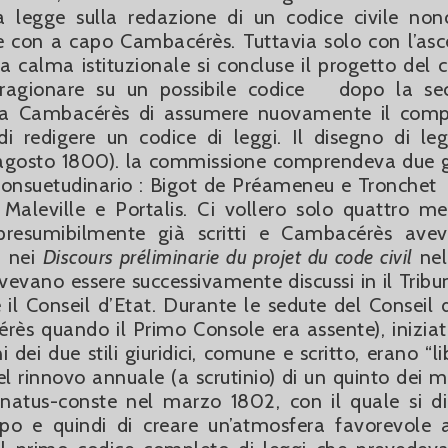
a legge sulla redazione di un codice civile non
 con a capo Cambacérès. Tuttavia solo con l’asc
 calma istituzionale si concluse il progetto del c
 a ragionare su un possibile codice dopo la s
 a Cambacérès di assumere nuovamente il comp
i redigere un codice di leggi. Il disegno di le
8 agosto 1800). la commissione comprendeva due gi
/ consuetudinario : Bigot de Préameneu e Tronchet
o : Maleville e Portalis. Ci vollero solo quattro me
 presumibilmente già scritti e Cambacérès ave
i nei
Discours préliminarie du projet du code civil
nel
 dovevano essere successivamente discussi in il Tribu
 il Conseil d’Etat. Durante le sedute del Conseil d
ès quando il Primo Console era assente), iniziata
ni dei due stili giuridici, comune e scritto, erano “l
el rinnovo annuale (a scrutinio) di un quinto dei 
énatus-conste nel marzo 1802, con il quale si di
po e quindi di creare un’atmosfera favorevole 