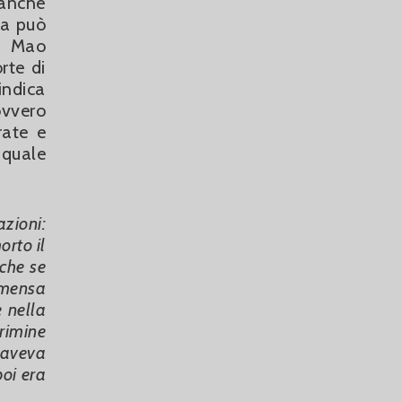
,anche
ia può
di Mao
rte di
indica
ovvero
rate e
 quale
azioni:
rto il
nche se
 mensa
 nella
rimine
o aveva
poi era