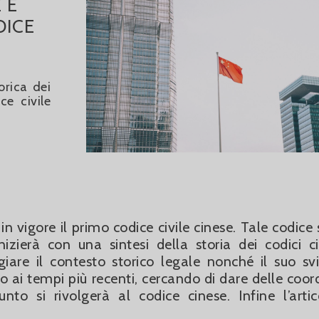
 E
DICE
orica dei
e civile
vigore il primo codice civile cinese. Tale codice s
zierà con una sintesi della storia dei codici civi
are il contesto storico legale nonché il suo sv
 ai tempi più recenti, cercando di dare delle coor
nto si rivolgerà al codice cinese. Infine l’artic