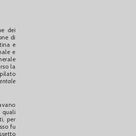
ne dei
one di
tina e
nale e
nerale
erso la
pilato
entale
mavano
 quali
i, per
sso fu
ssetto