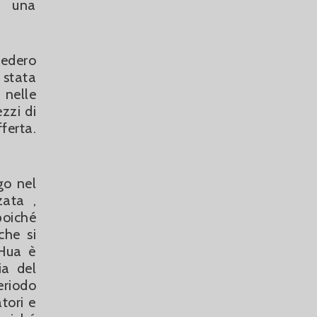
di una
iedero
 stata
 nelle
zzi di
ferta.
go nel
zata ,
poiché
che si
 Hua è
ia del
eriodo
tori e