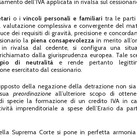
mento dell’IVA applicata in rivalsa sul cessionari
tari
o i
vincoli personali e familiari
tra le parti
na valutazione complessiva e convergente del mat
luce dei requisiti di gravità, precisione e concorda
ssionario la
piena consapevolezza
in merito all’
in rivalsa dal cedente, si configura una situ
 richiamato dalla giurisprudenza europea. Tale sc
pio di neutralità
e rende pertanto legitti
one esercitato dal cessionario.
pposto della negazione della detrazione non sia
 sua
preordinazione
all’ulteriore scopo di otten
 di specie la formazione di un credito IVA in c
tività imprenditoriale a spese dell’Erario da par
della Suprema Corte si pone in perfetta armonia