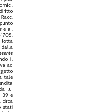
omici,
ritto
 Racc.
 punto
as
e a.,
-1705,
 lotta
 dalla
eente
ndo il
ava ad
ggetto
a tale
endita
da lui
e 39 e
 circa
 stati