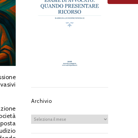
ssione
vasivi
Archivio
azione
ocietà
mposta
udizio