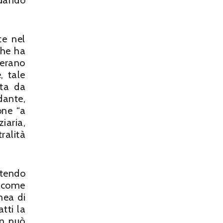
, dando
te nel
che ha
 erano
, tale
sta da
dante,
one “a
iaria,
ralità
ntendo
o come
nea di
tti la
on può