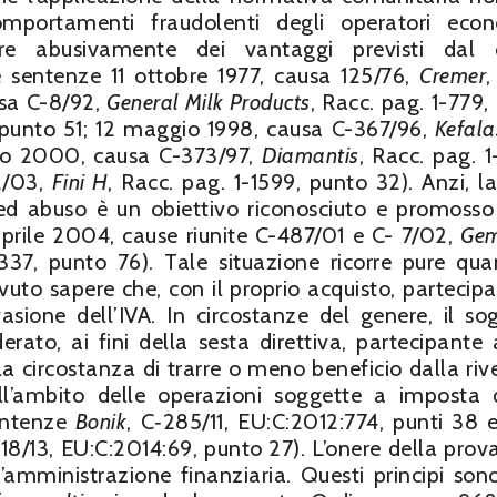
mportamenti fraudolenti degli operatori econ
re abusivamente dei vantaggi previsti dal di
e sentenze 11 ottobre 1977, causa 125/76,
Cremer
,
usa C-8/92,
General Milk Products
, Racc. pag. 1-779,
, punto 51; 12 maggio 1998, causa C-367/96,
Kefal
zo 2000, causa C-373/97,
Diamantis
, Racc. pag. 1
2/03,
Fini H
, Racc. pag. 1-1599, punto 32). Anzi, la
 ed abuso è un obiettivo riconosciuto e promosso
 aprile 2004, cause riunite C-487/01 e C- 7/02,
Gem
337, punto 76). Tale situazione ricorre pure qua
uto sapere che, con il proprio acquisto, partecip
vasione dell’IVA. In circostanze del genere, il so
rato, ai fini della sesta direttiva, partecipante 
a circostanza di trarre o meno beneficio dalla riv
nell’ambito delle operazioni soggette a imposta 
sentenze
Bonik
, C‑285/11, EU:C:2012:774, punti 38 
‑18/13, EU:C:2014:69, punto 27). L’onere della prova
mministrazione finanziaria. Questi principi sono