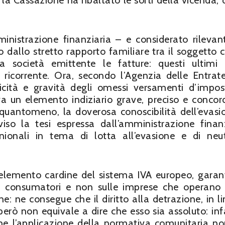
sa, la Cassazione ha ribaltato le sorti della vicenda
ministrazione finanziaria – e considerato rilevan
o dallo stretto rapporto familiare tra il soggetto 
a società emittente le fatture: questi ultimi
ricorrente. Ora, secondo l’Agenzia delle Entrate
ticità e gravità degli omessi versamenti d’impo
iva un elemento indiziario grave, preciso e concor
quantomeno, la doverosa conoscibilità dell’evasi
o la tesi espressa dall’amministrazione finanz
nionali in tema di lotta all’evasione e di neut
 un elemento cardine del sistema IVA europeo, gara
sui consumatori e non sulle imprese che operan
ne: ne consegue che il diritto alla detrazione, in li
però non equivale a dire che esso sia assoluto: infa
 l’applicazione della normativa comunitaria n