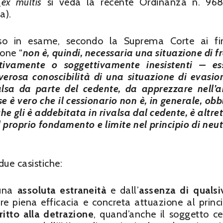
(
ex multis
si veda la recente Ordinanza n. 968
a).
aso in esame, secondo la Suprema Corte ai fi
ione “
non è, quindi, necessaria una situazione di f
tivamente o soggettivamente inesistenti – es
erosa conoscibilità di una situazione di evasio
alsa da parte del cedente, da apprezzare nell’
se è vero che il cessionario non è, in generale, obb
he gli è addebitata in rivalsa dal cedente, è altre
il proprio fondamento e limite nel principio di neut
due casistiche:
 una
assoluta estraneità
e dall’
assenza di qualsi
are piena efficacia e concreta attuazione al princi
ritto alla detrazione
, quand’anche il soggetto c