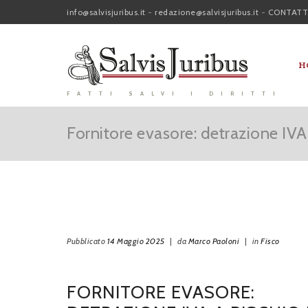
info@salvisjuribus.it
-
redazione@salvisjuribus.it
-
CONTATT
H
FATTI SALVI I DIRITTI
Fornitore evasore: detrazione IVA 
Pubblicato
14 Maggio 2025
|
da
Marco Paoloni
|
in
Fisco
FORNITORE EVASORE: