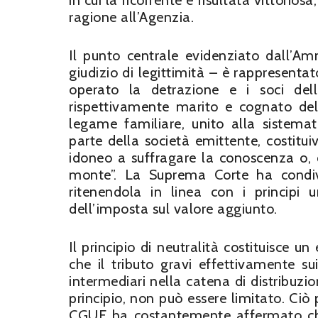
in cui la ricorrente è risultata vittorio
ragione all’Agenzia.
Il punto centrale evidenziato dall’Am
giudizio di legittimità – è rappresentat
operato la detrazione e i soci dell
rispettivamente marito e cognato del 
legame familiare, unito alla sistema
parte della società emittente, costitu
idoneo a suffragare la conoscenza o, 
monte”. La Suprema Corte ha condivis
ritenendola in linea con i principi u
dell’imposta sul valore aggiunto.
Il principio di neutralità costituisce
che il tributo gravi effettivamente 
intermediari nella catena di distribuzio
principio, non può essere limitato. Ciò 
CGUE ha costantemente affermato che