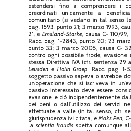
estendersi fino a comprendere i co
preordinati unicamente a beneficia
comunitario (si vedano in tal senso l
pag. 1593, punto 21; 3 marzo 1993, ca
21, e
Emsland-Starke
, causa C- 110/99
Racc. pag. 1-2843, punto 20; 23 mar
punto 33; 3 marzo 2005, causa C- 3
contro ogni possibile frode, evasione
stessa Direttiva IVA (cfr. sentenza 29
Leusden
e
Holin Groep
, Racc. pag. 1-5
soggetto passivo sapeva o avrebbe dov
un’operazione che si iscriveva in un’e
passivo interessato deve essere conside
evasione, e ciò indipendentemente dall
dei beni o dall’utilizzo dei servizi 
effettuate a valle (in tal senso, cfr. 
giurisprudenza ivi citata, e
Maks Pen
, C
la
scientia fraudis
spetta comunque all’a