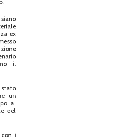
o.
 siano
eriale
nza ex
omesso
azione
enario
mo il
 stato
ere un
apo al
te del
 con i