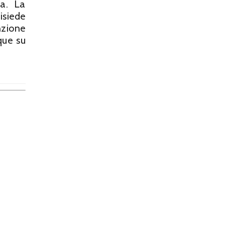
ea. La
isiede
nzione
que su