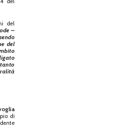
4 del
ni del
rode –
sendo
ne del
ambito
ligato
ttanto
ralità
voglia
pio di
edente