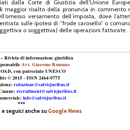
cciati dalla Corte di Giustizia dell’Unione Europ
to di maggior risalto della pronuncia in commento r
ell’omesso versamento dell’imposta, dove l’atte
entrata sulle ipotesi di “frode carosello” o comun
ggettiva o soggettiva) delle operazioni fatturate.
 – Rivista di informazione giuridica
sponsabile
Avv. Giacomo Romano
 ROAD
, con patrocinio UNESCO
hts © 2015 - ISSN 2464-9775
zione:
redazione@salvisjuribus.it
 Umane:
recruitment@salvisjuribus.it
mmerciale:
info@salvisjuribus.it
***
a e seguici anche su
Google News