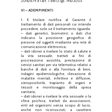
2016/679 e l’art. 7 del D.lgs. 196/2003.
VI – ADEMPIMENTI
1. Il titolare notifica al Garante il
trattamento di dati personali cui intende
procedere, solo se il trattamento riguarda:
– dati genetici, biometrici o dati che
indicano la posizione geografica di
persone od oggetti mediante una rete di
comunicazione elettronica;
– dati idonei a rivelare lo stato di salute e
la vita sessuale, trattati ai fini di
procreazione assistita, prestazione di
servizi sanitari per via telematica relativi a
banche di dati o alla fornitura di beni,
indagini epidemiologiche, rilevazione di
malattie mentali, infettive e diffusive,
sieropositività, trapianto di organi e
tessuti e monitoraggio della spesa
sanitaria;
– dati idonei a rivelare la vita sessuale o la
sfera psichica, trattati da associazioni,
enti ed organismi senza scopo di lucro,
anche non riconosciuti, a carattere