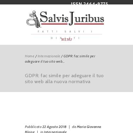
ISSN 2464-9775
FATTI SALVI I
DIRITTI
MENU
Home
/
Internazionale
/
GDPR: fac simile per
adeguare il tuo sito web...
GDPR: fac simile per adeguare il tuo
sito web alla nuova normativa
Pubblicato
22 Agosto 2018
|
da
Maria Giovanna
Bloise
|
in
Internazionale