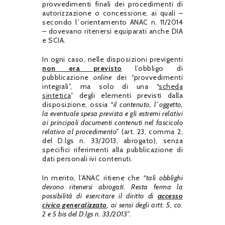
provvedimenti finali dei procedimenti di
autorizzazione o concessione, ai quali –
secondo l´orientamento ANAC n. 11/2014
– dovevano ritenersi equiparati anche DIA
e SCIA.
In ogni caso, nelle disposizioni previgenti
non era previsto
l’obbligo di
pubblicazione
online
dei “provvedimenti
integrali”, ma solo di una “
scheda
sintetica
” degli elementi previsti dalla
disposizione, ossia
“il contenuto, l´oggetto,
la eventuale spesa prevista e gli estremi relativi
ai principali documenti contenuti nel fascicolo
relativo al procedimento”
(art. 23, comma 2,
del D.lgs n. 33/2013, abrogato), senza
specifici riferimenti alla pubblicazione di
dati personali ivi contenuti.
In merito, l’ANAC ritiene che
“tali obblighi
devono ritenersi abrogati. Resta ferma la
possibilità di esercitare il diritto di
accesso
civico generalizzato
, ai sensi degli artt. 5, co.
2 e 5 bis del D.lgs n. 33/2013”.