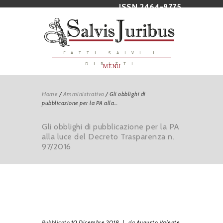
ISSN 2464-9775
FATTI SALVI I
DIRITTI
MENU
Home
/
Amministrativo
/
Gli obblighi di
pubblicazione per la PA alla...
Gli obblighi di pubblicazione per la PA
alla luce del Decreto Trasparenza n.
97/2016
Pubblicato
10 Dicembre 2018
|
da
Augusto Valente