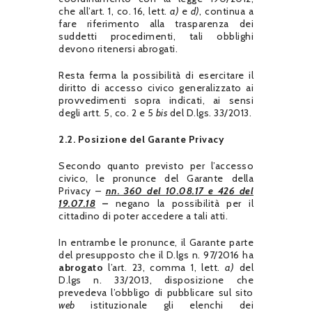
che all’art. 1, co. 16, lett.
a)
e
d)
, continua a
fare riferimento alla trasparenza dei
suddetti procedimenti, tali obblighi
devono ritenersi abrogati.
Resta ferma la possibilità di esercitare il
diritto di accesso civico generalizzato ai
provvedimenti sopra indicati, ai sensi
degli artt. 5, co. 2 e 5
bis
del D.lgs. 33/2013.
2.2. Posizione del Garante Privacy
Secondo quanto previsto per l’accesso
civico, le pronunce del Garante della
Privacy –
nn. 360 del 10.08.17 e 426 del
19.07.18
–
negano la possibilità per il
cittadino di poter accedere a tali atti.
In entrambe le pronunce, il Garante parte
del presupposto che il D.lgs n. 97/2016 ha
abrogato
l’art. 23, comma 1, lett.
a)
del
D.lgs n. 33/2013, disposizione che
prevedeva l’obbligo di pubblicare sul sito
web
istituzionale gli elenchi dei