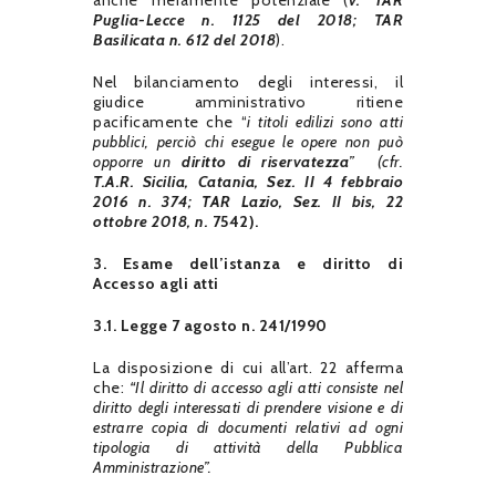
anche meramente potenziale (
v. TAR
Puglia-Lecce n. 1125 del 2018; TAR
Basilicata n. 612 del 2018
).
Nel bilanciamento degli interessi, il
giudice amministrativo ritiene
pacificamente che “
i titoli edilizi sono atti
pubblici, perciò chi esegue le opere non può
opporre un
diritto di
riservatezza
” (cfr.
T.A.R. Sicilia, Catania, Sez. II 4 febbraio
2016 n. 374; TAR Lazio, Sez. II bis, 22
ottobre 2018, n.
7542).
3. Esame dell’istanza e diritto di
Accesso agli atti
3.1. Legge 7 agosto n. 241/1990
La disposizione di cui all’art. 22 afferma
che:
“Il diritto di accesso agli atti consiste nel
diritto degli interessati di prendere visione e di
estrarre copia di documenti relativi ad ogni
tipologia di attività della Pubblica
Amministrazione”.