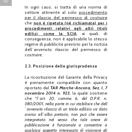
In ogni caso, si tratta di una norma di
settore attinente al solo
procedimento
per il rilascio del permesso di costruire
che
non è ripetuta (né richiamata) per i
procedimenti relativi agli altri titoli
edilizi, come la SCIA
, ai quali, di
conseguenza, non è applicabile lo stesso
regime di pubblicità previsto per la notizia
dell´avvenuto rilascio del permesso di
costruire.
2.3. Posizione della giurisprudenza
La ricostruzione del Garante della Privacy
è pienamente compatibile con quanto
riportato dal
TAR Marche-Ancona, Sez. I, 7
novembre 2014 n. 923
, la quale sostiene
che
“l´art. 20, comma 6, del D.P.R. n.
380/2001, nella parte in cui stabilisce che dell
´avvenuto rilascio di un titolo edilizio va dato
avviso all´albo pretorio, non può che essere
interpretato nel senso che tale onere di
pubblicazione è funzionale a consentire a
qualsiasi soggetto interessato di visionare gli