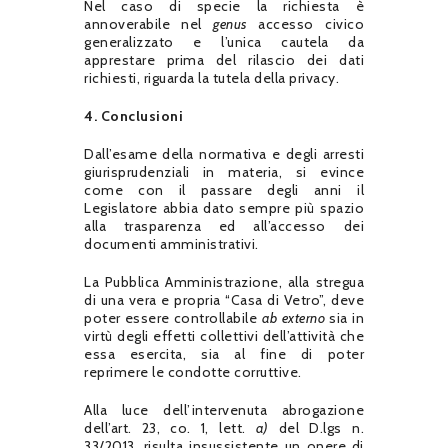
Nel caso di specie la richiesta è
annoverabile nel
genus
accesso civico
generalizzato e l’unica cautela da
apprestare prima del rilascio dei dati
richiesti, riguarda la tutela della privacy.
4. Conclusioni
Dall’esame della normativa e degli arresti
giurisprudenziali in materia, si evince
come con il passare degli anni il
Legislatore abbia dato sempre più spazio
alla trasparenza ed all’accesso dei
documenti amministrativi.
La Pubblica Amministrazione, alla stregua
di una vera e propria “Casa di Vetro”, deve
poter essere controllabile
ab externo
sia in
virtù degli effetti collettivi dell’attività che
essa esercita, sia al fine di poter
reprimere le condotte corruttive.
Alla luce dell’intervenuta abrogazione
dell’art. 23, co. 1, lett.
a)
del D.lgs n.
33/2013, risulta insussistente un onere di