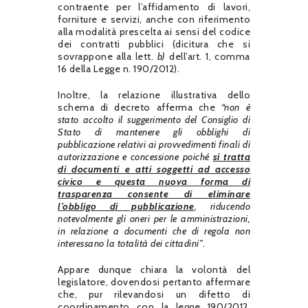
contraente per l’affidamento di lavori,
forniture e servizi, anche con riferimento
alla modalità prescelta ai sensi del codice
dei contratti pubblici (dicitura che si
sovrappone alla lett.
b)
dell’art. 1, comma
16 della Legge n. 190/2012).
Inoltre, la relazione illustrativa dello
schema di decreto afferma che
“non è
stato accolto il suggerimento del Consiglio di
Stato di mantenere gli obblighi di
pubblicazione relativi ai provvedimenti finali di
autorizzazione e concessione poiché
si tratta
di documenti e atti soggetti ad accesso
civico e questa nuova forma di
trasparenza consente di eliminare
l’obbligo di pubblicazione
, riducendo
notevolmente gli oneri per le amministrazioni,
in relazione a documenti che di regola non
interessano la totalità dei cittadini”
.
Appare dunque chiara la volontà del
legislatore, dovendosi pertanto affermare
che, pur rilevandosi un difetto di
coordinamento con la legge 190/2012,