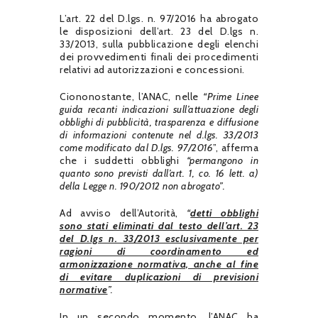
L’art. 22 del D.lgs. n. 97/2016 ha abrogato
le disposizioni dell’art. 23 del D.lgs n.
33/2013, sulla pubblicazione degli elenchi
dei provvedimenti finali dei procedimenti
relativi ad autorizzazioni e concessioni.
Ciononostante, l’ANAC, nelle
“Prime Linee
guida recanti indicazioni sull’attuazione degli
obblighi di pubblicità, trasparenza e diffusione
di informazioni contenute nel d.lgs. 33/2013
come modificato dal D.lgs. 97/2016
”, afferma
che i suddetti obblighi
“permangono in
quanto sono previsti dall’art. 1, co. 16 lett. a)
della Legge n. 190/2012 non abrogato”.
Ad avviso dell’Autorità,
“
detti obblighi
sono stati eliminati dal testo dell’art. 23
del D.lgs n. 33/2013 esclusivamente per
ragioni di coordinamento ed
armonizzazione normativa, anche al fine
di evitare duplicazioni di previsioni
normative
”.
In un secondo momento, l’ANAC ha