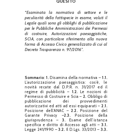
QUESITO
“Esaminata la normativa di settore e le
peculiarità della fattispecie in esame, valuti il
Legale quali sono gli obblighi di pubblicazione
per le Pubbliche Amministrazioni dei Permessi
di costruire, Autorizzazioni paesaggistiche,
SCIA, con particolare riferimento alla nuova
forma di Accesso Civico generalizzato di cui al
Decreto Trasparenza n. 97/2016”.
Sommario
:
1.
Disamina della normativa –
1.1.
L’autorizzazione paesaggistica: cos’è, le
novità recate dal D.P.R. n. 31/2017 ed il
regime di pubblicità –
1.2.
Le nozioni di
Permesso di Costruire e Scia –
2.
Obbligo di
pubblicazione dei provvedimenti
autorizzativi ed atti ad essi equiparati –
2.1.
Posizione dell’ANAC –
2.2.
Posizione del
Garante Privacy –
2.3.
Posizione della
giurisprudenza –
3.
Esame dell’istanza
specifica e diritto di Accesso agli atti –
3.1.
Legge 241/1990 –
3.2.
Il D.Lgs. 33/2013 –
3.3.