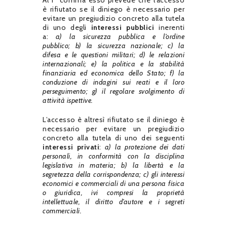
Al 1° comma esso prevede che l’accesso
è rifiutato se il diniego è necessario per
evitare un pregiudizio concreto alla tutela
di uno degli
interessi pubblici
inerenti
a:
a) la sicurezza pubblica e l’ordine
pubblico;
b) la sicurezza nazionale;
c) la
difesa e le questioni militari;
d) le relazioni
internazionali;
e) la politica e la stabilità
finanziaria ed economica dello Stato;
f) la
conduzione di indagini sui reati e il loro
perseguimento;
g) il regolare svolgimento di
attività ispettive.
L’accesso è altresì rifiutato se il diniego è
necessario per evitare un pregiudizio
concreto alla tutela di uno dei seguenti
interessi privati
:
a) la protezione dei dati
personali, in conformità con la disciplina
legislativa in materia;
b) la libertà e la
segretezza della corrispondenza;
c) gli interessi
economici e commerciali di una persona fisica
o giuridica, ivi compresi la proprietà
intellettuale, il diritto d’autore e i segreti
commerciali.