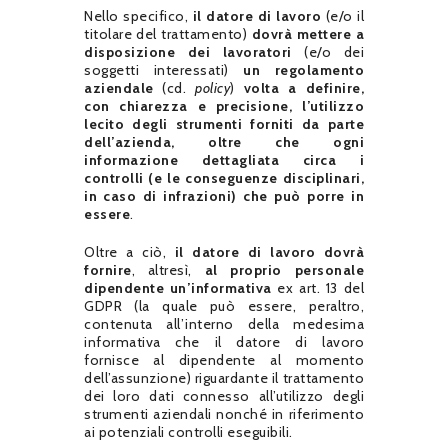
Nello specifico,
il datore di lavoro
(e/o il
titolare del trattamento)
dovrà mettere a
disposizione dei lavoratori
(e/o dei
soggetti interessati)
un regolamento
aziendale
(cd.
policy
)
volta a definire,
con chiarezza e precisione, l’utilizzo
lecito degli strumenti forniti da parte
dell’azienda, oltre che ogni
informazione dettagliata circa i
controlli (e le conseguenze disciplinari,
in caso di infrazioni) che può porre in
essere
.
Oltre a ciò,
il datore di lavoro dovrà
fornire
, altresì,
al proprio personale
dipendente un’informativa
ex art. 13 del
GDPR (la quale può essere, peraltro,
contenuta all’interno della medesima
informativa che il datore di lavoro
fornisce al dipendente al momento
dell’assunzione) riguardante il trattamento
dei loro dati connesso all’utilizzo degli
strumenti aziendali nonché in riferimento
ai potenziali controlli eseguibili.