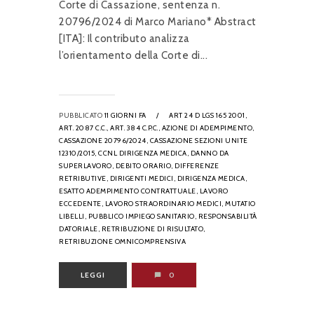
Corte di Cassazione, sentenza n.
20796/2024 di Marco Mariano* Abstract
[ITA]: Il contributo analizza
l’orientamento della Corte di...
PUBBLICATO
11 GIORNI FA
/
ART 24 D LGS 165 2001,
ART. 2087 C.C.,
ART. 384 C.P.C.,
AZIONE DI ADEMPIMENTO,
CASSAZIONE 20796/2024,
CASSAZIONE SEZIONI UNITE
12310/2015,
CCNL DIRIGENZA MEDICA,
DANNO DA
SUPERLAVORO,
DEBITO ORARIO,
DIFFERENZE
RETRIBUTIVE,
DIRIGENTI MEDICI,
DIRIGENZA MEDICA,
ESATTO ADEMPIMENTO CONTRATTUALE,
LAVORO
ECCEDENTE,
LAVORO STRAORDINARIO MEDICI,
MUTATIO
LIBELLI,
PUBBLICO IMPIEGO SANITARIO,
RESPONSABILITÀ
DATORIALE,
RETRIBUZIONE DI RISULTATO,
RETRIBUZIONE OMNICOMPRENSIVA
LEGGI
0