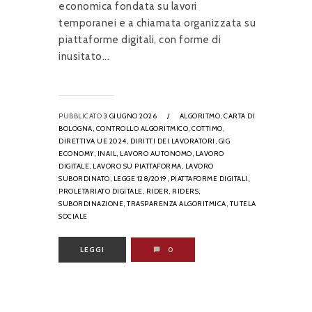
economica fondata su lavori
temporanei e a chiamata organizzata su
piattaforme digitali, con forme di
inusitato...
PUBBLICATO
3 GIUGNO 2026
/
ALGORITMO,
CARTA DI
BOLOGNA,
CONTROLLO ALGORITMICO,
COTTIMO,
DIRETTIVA UE 2024,
DIRITTI DEI LAVORATORI,
GIG
ECONOMY,
INAIL,
LAVORO AUTONOMO,
LAVORO
DIGITALE,
LAVORO SU PIATTAFORMA,
LAVORO
SUBORDINATO,
LEGGE 128/2019,
PIATTAFORME DIGITALI,
PROLETARIATO DIGITALE,
RIDER,
RIDERS,
SUBORDINAZIONE,
TRASPARENZA ALGORITMICA,
TUTELA
SOCIALE
LEGGI
0