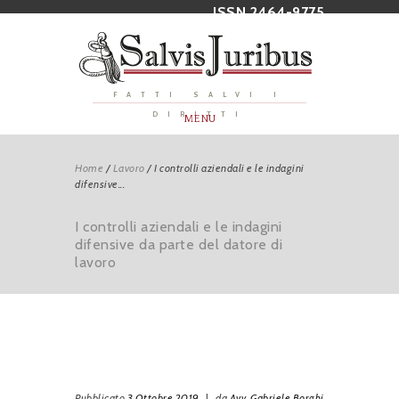
ISSN 2464-9775
FATTI SALVI I
DIRITTI
MENU
Home
/
Lavoro
/
I controlli aziendali e le indagini
difensive...
I controlli aziendali e le indagini
difensive da parte del datore di
lavoro
Pubblicato
3 Ottobre 2019
|
da
Avv. Gabriele Borghi