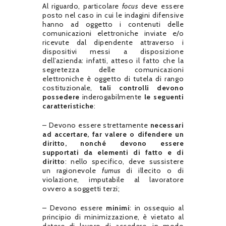
Al riguardo, particolare
focus
deve essere
posto nel caso in cui le indagini difensive
hanno ad oggetto i contenuti delle
comunicazioni elettroniche inviate e/o
ricevute dal dipendente attraverso i
dispositivi messi a disposizione
dell’azienda: infatti, atteso il fatto che la
segretezza delle comunicazioni
elettroniche è oggetto di tutela di rango
costituzionale,
tali controlli devono
possedere
inderogabilmente
le seguenti
caratteristiche
:
– Devono essere strettamente
necessari
ad accertare, far valere o difendere un
diritto, nonché devono essere
supportati da elementi di fatto e di
diritto
: nello specifico, deve sussistere
un ragionevole
fumus
di illecito o di
violazione, imputabile al lavoratore
ovvero a soggetti terzi;
– Devono essere
minimi
: in ossequio al
principio di minimizzazione, è vietato al
datore di lavoro di accedere, in modo