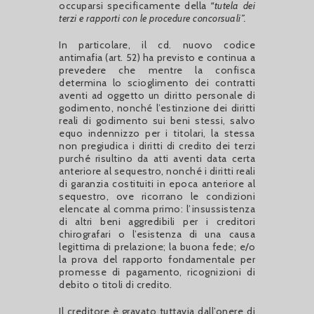
occuparsi specificamente della
“tutela dei
terzi e rapporti con le procedure concorsuali”.
In particolare, il cd. nuovo codice
antimafia (art. 52) ha previsto e continua a
prevedere che mentre la confisca
determina lo scioglimento dei contratti
aventi ad oggetto un diritto personale di
godimento, nonché l’estinzione dei diritti
reali di godimento sui beni stessi, salvo
equo indennizzo per i titolari, la stessa
non pregiudica i diritti di credito dei terzi
purché risultino da atti aventi data certa
anteriore al sequestro, nonché i diritti reali
di garanzia costituiti in epoca anteriore al
sequestro, ove ricorrano le condizioni
elencate al comma primo: l’insussistenza
di altri beni aggredibili per i creditori
chirografari o l’esistenza di una causa
legittima di prelazione; la buona fede; e/o
la prova del rapporto fondamentale per
promesse di pagamento, ricognizioni di
debito o titoli di credito.
Il creditore è gravato tuttavia dall’onere di