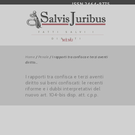
ISSN 2464-9775
FATTI SALVI I
DIRITTI
MENU
Home
/
Penale
/
I rapporti tra confisca e terzi aventi
diritto...
I rapporti tra confisca e terzi aventi
diritto sui beni confiscati: le recenti
riforme e i dubbi interpretativi del
nuovo art. 104-bis disp. att. c.p.p.