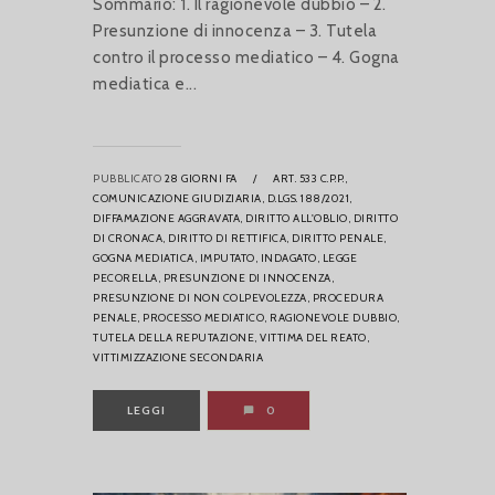
Sommario: 1. Il ragionevole dubbio – 2.
Presunzione di innocenza – 3. Tutela
contro il processo mediatico – 4. Gogna
mediatica e...
PUBBLICATO
28 GIORNI FA
/
ART. 533 C.P.P.,
COMUNICAZIONE GIUDIZIARIA,
D.LGS. 188/2021,
DIFFAMAZIONE AGGRAVATA,
DIRITTO ALL'OBLIO,
DIRITTO
DI CRONACA,
DIRITTO DI RETTIFICA,
DIRITTO PENALE,
GOGNA MEDIATICA,
IMPUTATO,
INDAGATO,
LEGGE
PECORELLA,
PRESUNZIONE DI INNOCENZA,
PRESUNZIONE DI NON COLPEVOLEZZA,
PROCEDURA
PENALE,
PROCESSO MEDIATICO,
RAGIONEVOLE DUBBIO,
TUTELA DELLA REPUTAZIONE,
VITTIMA DEL REATO,
VITTIMIZZAZIONE SECONDARIA
LEGGI
0