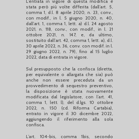
L’entrata in vigore di questa modifica è
stata però più volte differita (dall’art. 5,
comma 1, d.l. 8 aprile 2020, n. 23, conv.,
con modif., in l. 5 giugno 2020, n. 40,
dall’art. 1, comma 1, lett. a) d.l. 24 agosto
2021, n. 118, conv., con modif., in l. 21
ottobre 2021, n. 147, e, da ultimo,
sostituito dall’art. 42, comma 1, lett. a), d.l.
30 aprile 2022, n. 36, conv. con modif. in l.
29 giugno 2022, n. 79), fino al 15 luglio
2022, data di entrata in vigore.
Sul presupposto che la confisca (diretta,
per equivalente o allargata che sia) può
anche non essere preceduta da un
provvedimento di sequestro preventivo,
la disposizione è stata nuovamente
modificata dal legislatore, con l’art. 41,
comma 1, lett. l), del d.lgs. 10 ottobre
2022, n. 150 (cd. Riforma Cartabia),
entrato in vigore il 30 dicembre 2022,
aggiungendo il riferimento alla sola
confisca.
L’art. 104-bis, comma 1bis, secondo