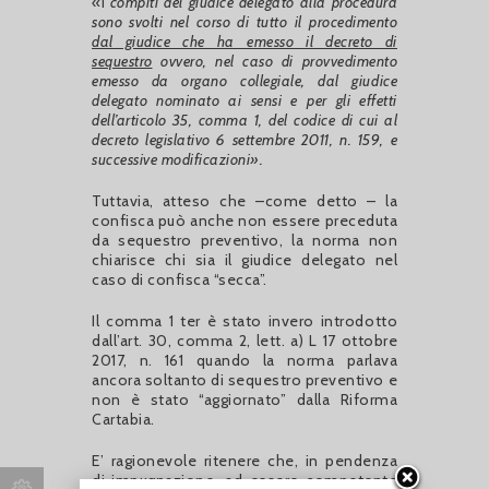
«i
compiti del giudice delegato alla procedura
sono svolti nel corso di tutto il procedimento
dal giudice che ha emesso il decreto di
sequestro
ovvero, nel caso di provvedimento
emesso da organo collegiale, dal giudice
delegato nominato ai sensi e per gli effetti
dell’articolo 35, comma 1, del codice di cui al
decreto legislativo 6 settembre 2011, n. 159, e
successive modificazioni».
Tuttavia, atteso che –come detto – la
confisca può anche non essere preceduta
da sequestro preventivo, la norma non
chiarisce chi sia il giudice delegato nel
caso di confisca “secca”.
Il comma 1 ter è stato invero introdotto
dall’art. 30, comma 2, lett. a) L 17 ottobre
2017, n. 161 quando la norma parlava
ancora soltanto di sequestro preventivo e
non è stato “aggiornato” dalla Riforma
Cartabia.
E’ ragionevole ritenere che, in pendenza
di impugnazione, ad essere competente