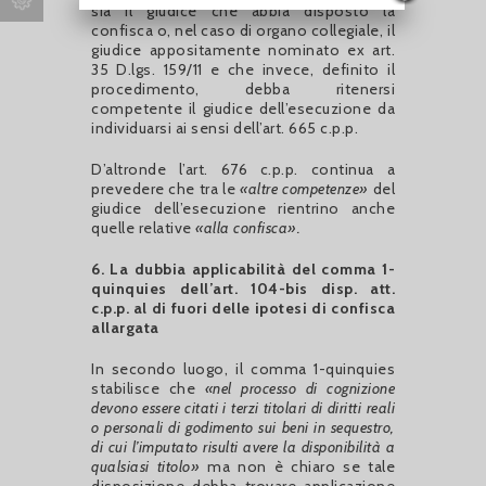
sia il giudice che abbia disposto la
confisca o, nel caso di organo collegiale, il
giudice appositamente nominato ex art.
35 D.lgs. 159/11 e che invece, definito il
procedimento, debba ritenersi
competente il giudice dell’esecuzione da
individuarsi ai sensi dell’art. 665 c.p.p.
D’altronde l’art. 676 c.p.p. continua a
prevedere che tra le
«altre competenze»
del
giudice dell’esecuzione rientrino anche
quelle relative
«alla confisca».
6. La dubbia applicabilità del comma 1-
quinquies dell’art. 104-bis disp. att.
c.p.p. al
di fuori delle ipotesi di confisca
allargata
In secondo luogo, il comma 1-quinquies
stabilisce che
«nel processo di cognizione
devono essere citati i terzi titolari di diritti reali
o personali di godimento sui beni in sequestro,
di cui l’imputato risulti avere la disponibilità a
qualsiasi titolo»
ma non è chiaro se tale
disposizione debba trovare applicazione