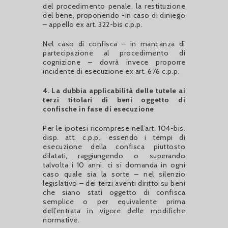
del procedimento penale, la restituzione
del bene, proponendo -in caso di diniego
– appello ex art. 322-bis c.p.p.
Nel caso di confisca – in mancanza di
partecipazione al procedimento di
cognizione – dovrà invece proporre
incidente di esecuzione ex art. 676 c.p.p.
4. La dubbia applicabilità delle tutele ai
terzi titolari di beni oggetto di
confische in fase di esecuzione
Per le ipotesi ricomprese nell’art. 104-bis.
disp. att. c.p.p., essendo i tempi di
esecuzione della confisca piuttosto
dilatati, raggiungendo o superando
talvolta i 10 anni, ci si domanda in ogni
caso quale sia la sorte – nel silenzio
legislativo – dei terzi aventi diritto su beni
che siano stati oggetto di confisca
semplice o per equivalente prima
dell’entrata in vigore delle modifiche
normative.