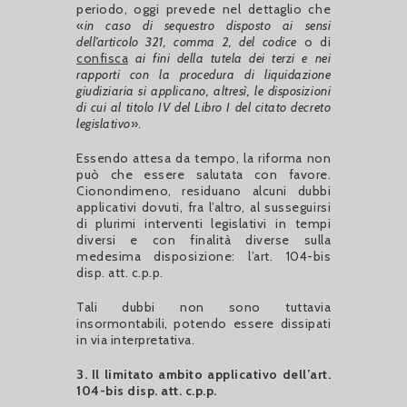
periodo, oggi prevede nel dettaglio che
«
in caso di sequestro disposto ai sensi
dell’articolo 321, comma 2, del codice
o di
confisca
ai fini della tutela dei terzi e nei
rapporti con la procedura di liquidazione
giudiziaria si applicano, altresì, le disposizioni
di cui al titolo IV del Libro I del citato decreto
legislativo
».
Essendo attesa da tempo, la riforma non
può che essere salutata con favore.
Cionondimeno, residuano alcuni dubbi
applicativi dovuti, fra l’altro, al susseguirsi
di plurimi interventi legislativi in tempi
diversi e con finalità diverse sulla
medesima disposizione: l’art. 104-bis
disp. att. c.p.p.
Tali dubbi non sono tuttavia
insormontabili, potendo essere dissipati
in via interpretativa.
3. Il limitato ambito applicativo dell’art.
104-bis disp. att. c.p.p.