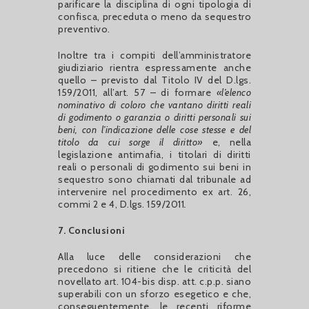
parificare la disciplina di ogni tipologia di
confisca, preceduta o meno da sequestro
preventivo.
Inoltre tra i compiti dell’amministratore
giudiziario rientra espressamente anche
quello – previsto dal Titolo IV del D.lgs.
159/2011, all’art. 57 – di formare
«l’elenco
nominativo di coloro che vantano diritti reali
di godimento o garanzia o diritti personali sui
beni, con l’indicazione delle cose stesse e del
titolo da cui sorge il diritto»
e, nella
legislazione antimafia, i titolari di diritti
reali o personali di godimento sui beni in
sequestro sono chiamati dal tribunale ad
intervenire nel procedimento ex art. 26,
commi 2 e 4, D.lgs. 159/2011
.
7. Conclusioni
Alla luce delle considerazioni che
precedono si ritiene che le criticità del
novellato art. 104-bis disp. att. c.p.p. siano
superabili con un sforzo esegetico e che,
conseguentemente, le recenti riforme