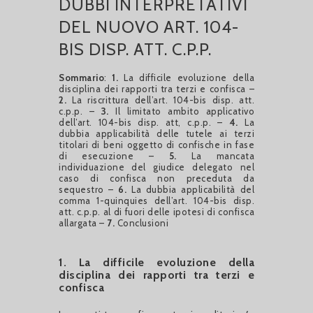
DUBBI INTERPRETATIVI
DEL NUOVO ART. 104-
BIS DISP. ATT. C.P.P.
Sommario
:
1.
La difficile evoluzione della
disciplina dei rapporti tra terzi e confisca –
2.
La riscrittura dell’art. 104-bis disp. att.
c.p.p. –
3.
Il limitato ambito applicativo
dell’art. 104-bis disp. att, c.p.p. –
4.
La
dubbia applicabilità delle tutele ai terzi
titolari di beni oggetto di confische in fase
di esecuzione –
5.
La mancata
individuazione del giudice delegato nel
caso di confisca non preceduta da
sequestro –
6.
La dubbia applicabilità del
comma 1-quinquies dell’art. 104-bis disp.
att. c.p.p. al di fuori delle ipotesi di confisca
allargata –
7.
Conclusioni
1. La difficile evoluzione della
disciplina dei rapporti tra terzi e
confisca