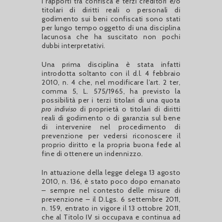
I rapporti tra confisca e terzi creditori e/o
titolari di diritti reali o personali di
godimento sui beni confiscati sono stati
per lungo tempo oggetto di una disciplina
lacunosa che ha suscitato non pochi
dubbi interpretativi.
Una prima disciplina è stata infatti
introdotta soltanto con il d.l. 4 febbraio
2010, n. 4 che, nel modificare l’art. 2 ter,
comma 5, L. 575/1965, ha previsto la
possibilità per i terzi titolari di una quota
pro indiviso
di proprietà o titolari di diritti
reali di godimento o di garanzia sul bene
di intervenire nel procedimento di
prevenzione per vedersi riconoscere il
proprio diritto e la propria buona fede al
fine di ottenere un indennizzo.
In attuazione della legge delega 13 agosto
2010, n. 136, è stato poco dopo emanato
– sempre nel contesto delle misure di
prevenzione – il D.Lgs. 6 settembre 2011,
n. 159, entrato in vigore il 13 ottobre 2011,
che al Titolo IV si occupava e continua ad