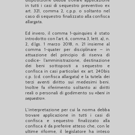
in tutti i casi di sequestro preventivo ex
art. 321, comma 2, c.p.p. o soltanto nel
caso di sequestro finalizzato alla confisca
allargata.
Ed invero, il comma 1-quinquies è stato
introdotto con l’art. 6, comma 3, lett. a), n.
2, d.lgs. 1 marzo 2018, n. 21 insieme al
comma 1-quater per disciplinare – in
attuazione del principio di riserva di
codice- l’amministrazione, destinazione
dei beni sottoposti a sequestro e
confisca in casi particolari ex art. 240bis
c.p. (cd. confisca allargata) e la tutela dei
terzi aventi diritto sui medesimi beni.
Inoltre fa riferimento soltanto ai diritti
reali o personali di godimento su
«beni in
sequestro».
L’interpretazione per cui la norma debba
trovare applicazione in tutti i casi di
confisca e sequestro finalizzato alla
confisca è da preferire atteso che, con le
ultime riforme, il legislatore ha inteso