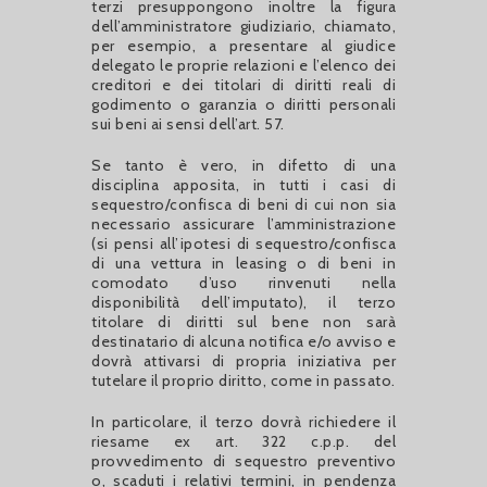
terzi presuppongono inoltre la figura
dell’amministratore giudiziario, chiamato,
per esempio, a presentare al giudice
delegato le proprie relazioni e l’elenco dei
creditori e dei titolari di diritti reali di
godimento o garanzia o diritti personali
sui beni ai sensi dell’art. 57.
Se tanto è vero, in difetto di una
disciplina apposita, in tutti i casi di
sequestro/confisca di beni di cui non sia
necessario assicurare l’amministrazione
(si pensi all’ipotesi di sequestro/confisca
di una vettura in leasing o di beni in
comodato d’uso rinvenuti nella
disponibilità dell’imputato), il terzo
titolare di diritti sul bene non sarà
destinatario di alcuna notifica e/o avviso e
dovrà attivarsi di propria iniziativa per
tutelare il proprio diritto, come in passato.
In particolare, il terzo dovrà richiedere il
riesame ex art. 322 c.p.p. del
provvedimento di sequestro preventivo
o, scaduti i relativi termini, in pendenza