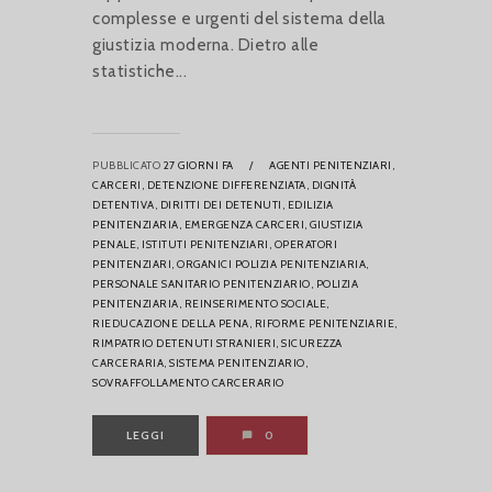
complesse e urgenti del sistema della
giustizia moderna. Dietro alle
statistiche...
PUBBLICATO
27 GIORNI FA
/
AGENTI PENITENZIARI,
CARCERI,
DETENZIONE DIFFERENZIATA,
DIGNITÀ
DETENTIVA,
DIRITTI DEI DETENUTI,
EDILIZIA
PENITENZIARIA,
EMERGENZA CARCERI,
GIUSTIZIA
PENALE,
ISTITUTI PENITENZIARI,
OPERATORI
PENITENZIARI,
ORGANICI POLIZIA PENITENZIARIA,
PERSONALE SANITARIO PENITENZIARIO,
POLIZIA
PENITENZIARIA,
REINSERIMENTO SOCIALE,
RIEDUCAZIONE DELLA PENA,
RIFORME PENITENZIARIE,
RIMPATRIO DETENUTI STRANIERI,
SICUREZZA
CARCERARIA,
SISTEMA PENITENZIARIO,
SOVRAFFOLLAMENTO CARCERARIO
LEGGI
0