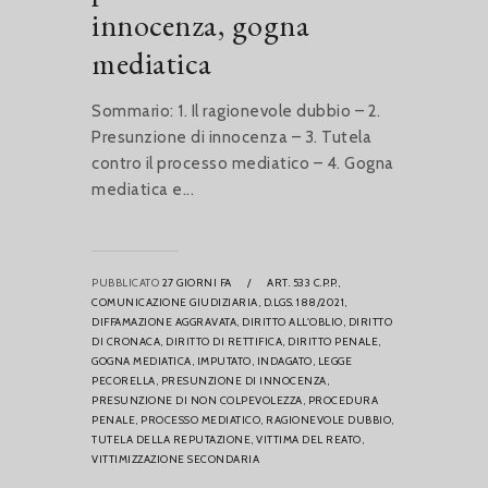
innocenza, gogna
mediatica
Sommario: 1. Il ragionevole dubbio – 2.
Presunzione di innocenza – 3. Tutela
contro il processo mediatico – 4. Gogna
mediatica e...
PUBBLICATO
27 GIORNI FA
/
ART. 533 C.P.P.,
COMUNICAZIONE GIUDIZIARIA,
D.LGS. 188/2021,
DIFFAMAZIONE AGGRAVATA,
DIRITTO ALL'OBLIO,
DIRITTO
DI CRONACA,
DIRITTO DI RETTIFICA,
DIRITTO PENALE,
GOGNA MEDIATICA,
IMPUTATO,
INDAGATO,
LEGGE
PECORELLA,
PRESUNZIONE DI INNOCENZA,
PRESUNZIONE DI NON COLPEVOLEZZA,
PROCEDURA
PENALE,
PROCESSO MEDIATICO,
RAGIONEVOLE DUBBIO,
TUTELA DELLA REPUTAZIONE,
VITTIMA DEL REATO,
VITTIMIZZAZIONE SECONDARIA