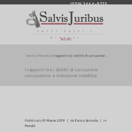
ISSN 2464-9775
FATTI SALVI I
DIRITTI
MENU
Home
/
Penale
/
I rapporti tra i delitti di corruzione...
I rapporti tra i delitti di corruzione,
concussione e induzione indebita
Pubblicato
10 Marzo 2019
|
da
Enrico Sericola
|
in
Penale