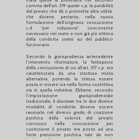
comma dell’art. 319-
quater
c.p. la punibilità
del privato che dà o promette altra utilità,
che diviene, pertanto, nella nuova
formulazione dell’originaria concussione
c.d. “per induzione”, concorrente
necessario nel reato e non già più vittima
della condotta
contra ius
del pubblico
funzionario.
Secondo la giurisprudenza antecedente
l’intervento riformatore, la fattispecie
della concussione di cui all’art. 317 c.p. era
caratterizzata da una struttura mista
alternativa, potendo la stessa essere
posta in essere sia nella forma costrittiva
sia in quella induttiva. Ebbene, secondo
l’impostazione giurisprudenziale
tradizionale, il
discrimen
tra le due diverse
modalità di condotta doveva essere
ravvisato nel diverso grado di coazione
psichica della volontà del privato
concusso: nella concussione per
costrizione il privato era posto ad una
forte pressione psichica tale da non