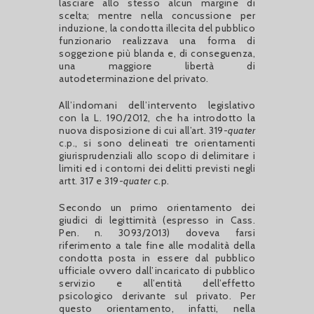
lasciare allo stesso alcun margine di
scelta; mentre nella concussione per
induzione, la condotta illecita del pubblico
funzionario realizzava una forma di
soggezione più blanda e, di conseguenza,
una maggiore libertà di
autodeterminazione del privato.
All’indomani dell’intervento legislativo
con la L. 190/2012, che ha introdotto la
nuova disposizione di cui all’art. 319-
quater
c.p., si sono delineati tre orientamenti
giurisprudenziali allo scopo di delimitare i
limiti ed i contorni dei delitti previsti negli
artt. 317 e 319-
quater
c.p.
Secondo un primo orientamento dei
giudici di legittimità (espresso in Cass.
Pen. n. 3093/2013) doveva farsi
riferimento a tale fine alle modalità della
condotta posta in essere dal pubblico
ufficiale ovvero dall’incaricato di pubblico
servizio e all’entità dell’effetto
psicologico derivante sul privato. Per
questo orientamento, infatti, nella