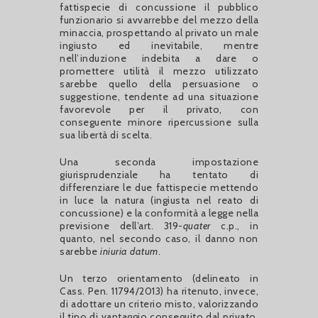
fattispecie di concussione il pubblico
funzionario si avvarrebbe del mezzo della
minaccia, prospettando al privato un male
ingiusto ed inevitabile, mentre
nell’induzione indebita a dare o
promettere utilità il mezzo utilizzato
sarebbe quello della persuasione o
suggestione, tendente ad una situazione
favorevole per il privato, con
conseguente minore ripercussione sulla
sua libertà di scelta.
Una seconda impostazione
giurisprudenziale ha tentato di
differenziare le due fattispecie mettendo
in luce la natura (ingiusta nel reato di
concussione) e la conformità a legge nella
previsione dell’art. 319-
quater
c.p., in
quanto, nel secondo caso, il danno non
sarebbe
iniuria datum
.
Un terzo orientamento (delineato in
Cass. Pen. 11794/2013) ha ritenuto, invece,
di adottare un criterio misto, valorizzando
il tipo di vantaggio conseguito dal privato.