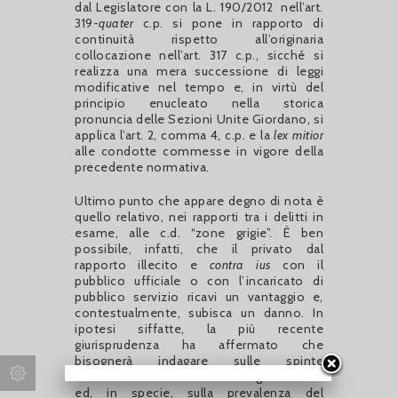
dal Legislatore con la L. 190/2012 nell’art.
319-
quater
c.p. si pone in rapporto di
continuità rispetto all’originaria
collocazione nell’art. 317 c.p., sicché si
realizza una mera successione di leggi
modificative nel tempo e, in virtù del
principio enucleato nella storica
pronuncia delle Sezioni Unite Giordano, si
applica l’art. 2, comma 4, c.p. e la
lex mitior
alle condotte commesse in vigore della
precedente normativa.
Ultimo punto che appare degno di nota è
quello relativo, nei rapporti tra i delitti in
esame, alle c.d. “zone grigie”. È ben
possibile, infatti, che il privato dal
rapporto illecito e
contra ius
con il
pubblico ufficiale o con l’incaricato di
pubblico servizio ricavi un vantaggio e,
contestualmente, subisca un danno. In
ipotesi siffatte, la più recente
giurisprudenza ha affermato che
bisognerà indagare sulle spinte
motivazionali e sui dati di significatività
ed, in specie, sulla prevalenza del