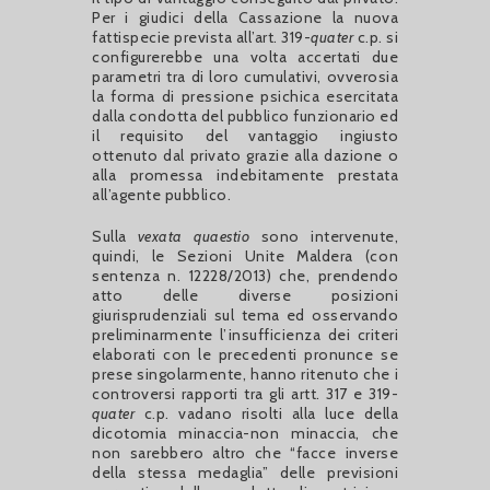
Per i giudici della Cassazione la nuova
fattispecie prevista all’art. 319-
quater
c.p. si
configurerebbe una volta accertati due
parametri tra di loro cumulativi, ovverosia
la forma di pressione psichica esercitata
dalla condotta del pubblico funzionario ed
il requisito del vantaggio ingiusto
ottenuto dal privato grazie alla dazione o
alla promessa indebitamente prestata
all’agente pubblico.
Sulla
vexata quaestio
sono intervenute,
quindi, le Sezioni Unite Maldera (con
sentenza n. 12228/2013) che, prendendo
atto delle diverse posizioni
giurisprudenziali sul tema ed osservando
preliminarmente l’insufficienza dei criteri
elaborati con le precedenti pronunce se
prese singolarmente, hanno ritenuto che i
controversi rapporti tra gli artt. 317 e 319-
quater
c.p. vadano risolti alla luce della
dicotomia minaccia-non minaccia, che
non sarebbero altro che “facce inverse
della stessa medaglia” delle previsioni