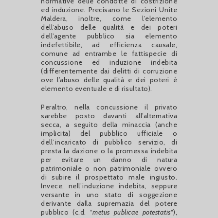
normative delle condotte di costrizione
ed induzione. Precisano le Sezioni Unite
Maldera, inoltre, come l’elemento
dell’abuso delle qualità e dei poteri
dell’agente pubblico sia elemento
indefettibile, ad efficienza causale,
comune ad entrambe le fattispecie di
concussione ed induzione indebita
(differentemente dai delitti di corruzione
ove l’abuso delle qualità e dei poteri è
elemento eventuale e di risultato).
Peraltro, nella concussione il privato
sarebbe posto davanti all’alternativa
secca, a seguito della minaccia (anche
implicita) del pubblico ufficiale o
dell’incaricato di pubblico servizio, di
presta la dazione o la promessa indebita
per evitare un danno di natura
patrimoniale o non patrimoniale ovvero
di subire il prospettato male ingiusto.
Invece, nell’induzione indebita, seppure
versante in uno stato di soggezione
derivante dalla supremazia del potere
pubblico (c.d. “
metus publicae potestatis
“),