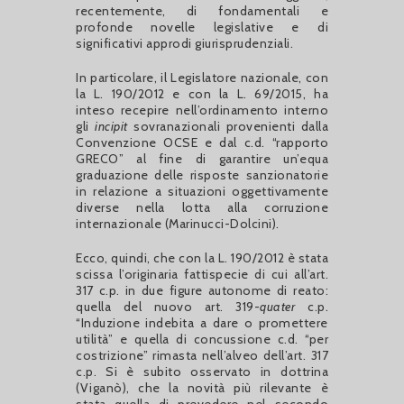
recentemente, di fondamentali e
profonde novelle legislative e di
significativi approdi giurisprudenziali.
In particolare, il Legislatore nazionale, con
la L. 190/2012 e con la L. 69/2015, ha
inteso recepire nell’ordinamento interno
gli
incipit
sovranazionali provenienti dalla
Convenzione OCSE e dal c.d. “rapporto
GRECO” al fine di garantire un’equa
graduazione delle risposte sanzionatorie
in relazione a situazioni oggettivamente
diverse nella lotta alla corruzione
internazionale (Marinucci-Dolcini).
Ecco, quindi, che con la L. 190/2012 è stata
scissa l’originaria fattispecie di cui all’art.
317 c.p. in due figure autonome di reato:
quella del nuovo art. 319-
quater
c.p.
“Induzione indebita a dare o promettere
utilità” e quella di concussione c.d. “per
costrizione” rimasta nell’alveo dell’art. 317
c.p. Si è subito osservato in dottrina
(Viganò), che la novità più rilevante è
stata quella di prevedere nel secondo