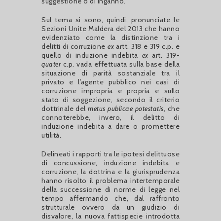
suggestione o di inganno.
Sul tema si sono, quindi, pronunciate le
Sezioni Unite Maldera del 2013 che hanno
evidenziato come la distinzione tra i
delitti di corruzione
ex
artt. 318 e 319 c.p. e
quello di induzione indebita
ex
art. 319-
quater
c.p. vada effettuata sulla base della
situazione di parità sostanziale tra il
privato e l’agente pubblico nei casi di
corruzione impropria e propria e sullo
stato di soggezione, secondo il criterio
dottrinale del
metus publicae potestatis
, che
connoterebbe, invero, il delitto di
induzione indebita a dare o promettere
utilità.
Delineati i rapporti tra le ipotesi delittuose
di concussione, induzione indebita e
corruzione, la dottrina e la giurisprudenza
hanno risolto il problema intertemporale
della successione di norme di legge nel
tempo affermando che, dal raffronto
strutturale ovvero da un giudizio di
disvalore, la nuova fattispecie introdotta