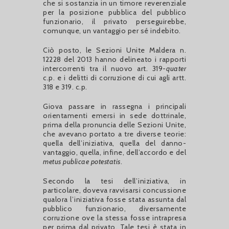
che si sostanzia in un timore reverenziale
per la posizione pubblica del pubblico
funzionario, il privato perseguirebbe,
comunque, un vantaggio per sé indebito.
Ciò posto, le Sezioni Unite Maldera n.
12228 del 2013 hanno delineato i rapporti
intercorrenti tra il nuovo art. 319-
quater
c.p. e i delitti di corruzione di cui agli artt.
318 e 319. c.p.
Giova passare in rassegna i principali
orientamenti emersi in sede dottrinale,
prima della pronuncia delle Sezioni Unite,
che avevano portato a tre diverse teorie:
quella dell’iniziativa, quella del danno-
vantaggio, quella, infine, dell’accordo e del
metus publicae potestatis
.
Secondo la tesi dell’iniziativa, in
particolare, doveva ravvisarsi concussione
qualora l’iniziativa fosse stata assunta dal
pubblico funzionario, diversamente
corruzione ove la stessa fosse intrapresa
per prima dal privato. Tale tesi è stata in