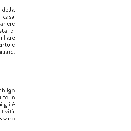
 della
a casa
manere
sta di
iliare
ento e
liare.
bbligo
uto in
 gli è
tività
ossano