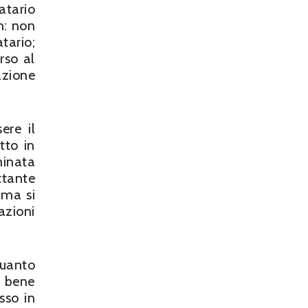
atario
in: non
tario;
rso al
azione
ere il
tto in
minata
ttante
 ma si
azioni
quanto
n bene
sso in