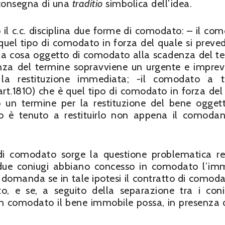
 consegna di una
traditio
simbolica dell’idea.
o il c.c. disciplina due forme di comodato: – il co
quel tipo di comodato in forza del quale si preve
e la cosa oggetto di comodato alla scadenza del t
nza del termine sopravviene un urgente e impre
la restituzione immediata; -il comodato a 
rt.1810) che è quel tipo di comodato in forza del
o un termine per la restituzione del bene ogget
o è tenuto a restituirlo non appena il comoda
 di comodato sorge la questione problematica re
dei due coniugi abbiano concesso in comodato l’im
i domanda se in tale ipotesi il contratto di comoda
 e se, a seguito della separazione tra i coniu
n comodato il bene immobile possa, in presenza di