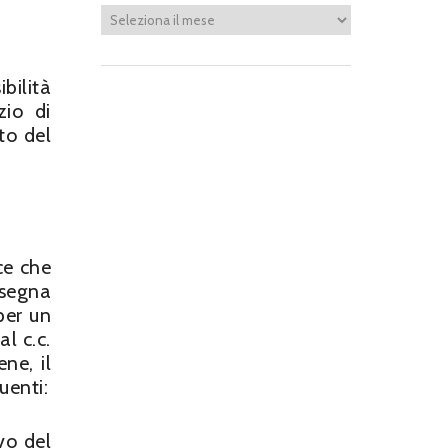
bilità
zio di
to del
sce che
nsegna
per un
l c.c.
ne, il
uenti:
vo del