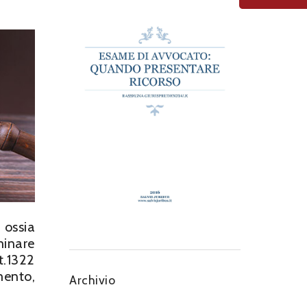
 ossia
minare
t.1322
mento,
Archivio