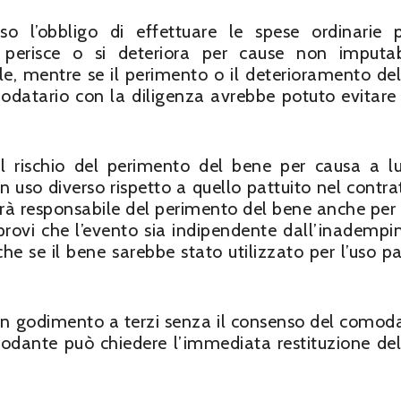
so l’obbligo di effettuare le spese ordinarie 
perisce o si deteriora per cause non imputab
e, mentre se il perimento o il deterioramento de
modatario con la diligenza avrebbe potuto evitare 
il rischio del perimento del bene per causa a l
un uso diverso rispetto a quello pattuito nel contrat
sarà responsabile del perimento del bene anche per
rovi che l’evento sia indipendente dall’inademp
he se il bene sarebbe stato utilizzato per l’uso pa
 in godimento a terzi senza il consenso del comod
modante può chiedere l’immediata restituzione de