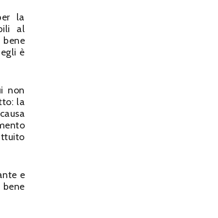
per la
ili al
l bene
egli è
ui non
to: la
 causa
imento
ttuito
ante e
l bene