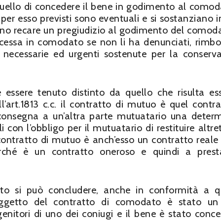
ello di concedere il bene in godimento al comod
hi per esso previsti sono eventuali e si sostanziano 
ano recare un pregiudizio al godimento del comoda
oncessa in comodato se non li ha denunciati, rimbo
 necessarie ed urgenti sostenute per la conserv
 essere tenuto distinto da quello che risulta ess
l’art.1813 c.c. il contratto di mutuo è quel contra
consegna a un’altra parte mutuatario una deter
i con l’obbligo per il mutuatario di restituire altre
 contratto di mutuo è anch’esso un contratto reale
rché è un contratto oneroso e quindi a prest
to si può concludere, anche in conformità a 
 oggetto del contratto di comodato è stato u
nitori di uno dei coniugi e il bene è stato conce