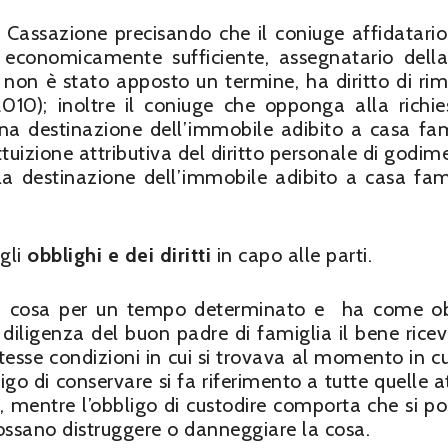
a Cassazione precisando che il coniuge affidatario
conomicamente sufficiente, assegnatario dell
 non è stato apposto un termine, ha diritto di ri
010); inoltre il coniuge che opponga alla richie
una destinazione dell’immobile adibito a casa fam
ttuizione attributiva del diritto personale di godim
 destinazione dell’immobile adibito a casa fami
gli
obblighi e dei diritti
in capo alle parti.
e la cosa per un tempo determinato e ha come o
 diligenza del buon padre di famiglia il bene ricev
tesse condizioni in cui si trovava al momento in cui
igo di conservare si fa riferimento a tutte quelle at
, mentre l’obbligo di custodire comporta che si p
ossano distruggere o danneggiare la cosa.