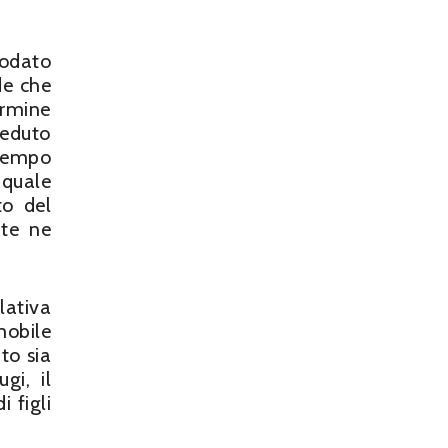
modato
de che
ermine
veduto
tempo
 quale
to del
nte ne
lativa
mobile
to sia
gi, il
 figli