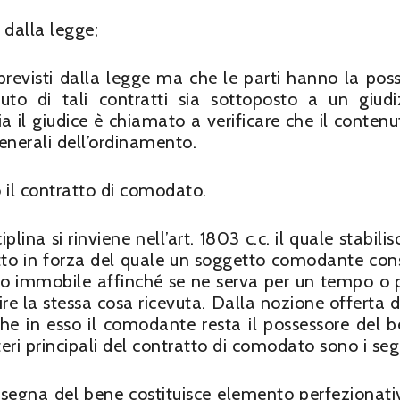
i dalla legge;
previsti dalla legge ma che le parti hanno la possi
uto di tali contratti sia sottoposto a un giudi
a il giudice è chiamato a verificare che il contenu
generali dell’ordinamento.
o il contratto di comodato.
lina si rinviene nell’art. 1803 c.c. il quale stabili
atto in forza del quale un soggetto comodante co
 o immobile affinché se ne serva per un tempo o 
ire la stessa cosa ricevuta. Dalla nozione offerta da
e in esso il comodante resta il possessore del be
eri principali del contratto di comodato sono i seg
nsegna del bene costituisce elemento perfezionati