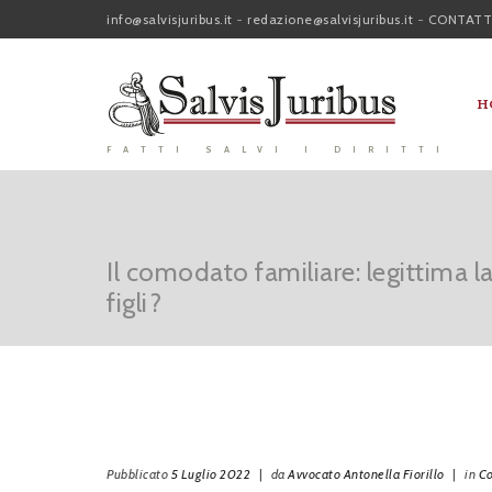
info@salvisjuribus.it
-
redazione@salvisjuribus.it
-
CONTATT
H
FATTI SALVI I DIRITTI
Il comodato familiare: legittima l
figli?
Pubblicato
5 Luglio 2022
|
da
Avvocato Antonella Fiorillo
|
in
Co