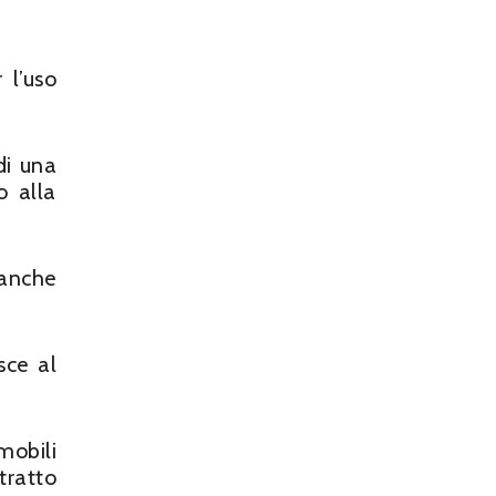
 l’uso
di una
o alla
 anche
sce al
mobili
tratto