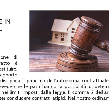
E IN
L
ione di
ratto è
tituire,
rapporto
 disciplina il principio dell’autonomia contrattuale
revede che le parti hanno la possibilità di deter
nei limiti imposti dalla legge. Il comma 2 dell’ar
poter concludere contratti atipici. Nel nostro ordina