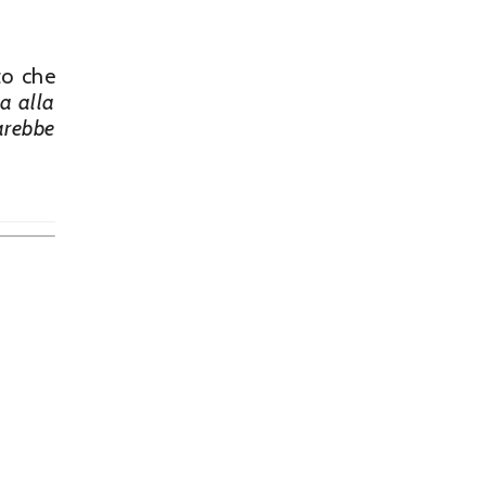
to che
za alla
arebbe