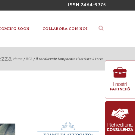
ISSN 2464-9775
COMING SOON
COLLABORA CON NOI
ezza
Home
/
RCA
/
Il conducente tamponato risarcisce il terzo...