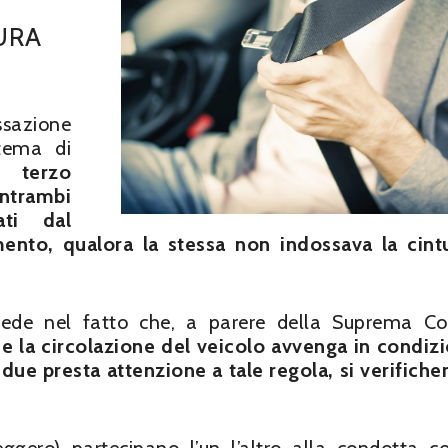
URA
sazione
 tema di
l terzo
ntrambi
ati dal
nto, qualora la stessa non indossava la cint
siede nel fatto che, a parere della Suprema Co
 la circolazione del veicolo avvenga in condizi
due presta attenzione a tale regola, si verifiche