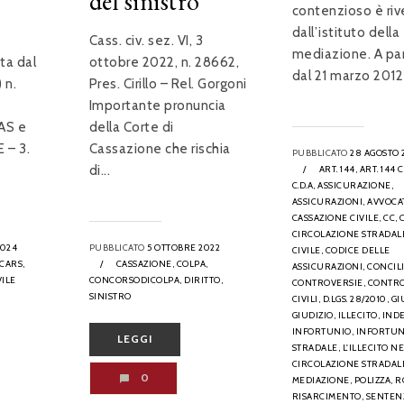
del sinistro
contenzioso è riv
dall’istituto della
Cass. civ. sez. VI, 3
mediazione. A par
tta dal
ottobre 2022, n. 28662,
dal 21 marzo 2012 e
 n.
Pres. Cirillo – Rel. Gorgoni
Importante pronuncia
AS e
della Corte di
E – 3.
Cassazione che rischia
PUBBLICATO
28 AGOSTO 
di...
/
ART. 144,
ART. 144
C.D.A,
ASSICURAZIONE,
ASSICURAZIONI,
AVVOCA
CASSAZIONE CIVILE,
CC,
CIRCOLAZIONE STRADAL
2024
PUBBLICATO
5 OTTOBRE 2022
CIVILE,
CODICE DELLE
CARS,
/
CASSAZIONE,
COLPA,
ASSICURAZIONI,
CONCIL
VILE
CONCORSODICOLPA,
DIRITTO,
CONTROVERSIE,
CONTRO
SINISTRO
CIVILI,
D.LGS. 28/2010,
GI
GIUDIZIO,
ILLECITO,
IND
INFORTUNIO,
INFORTUN
LEGGI
STRADALE,
L'ILLECITO N
CIRCOLAZIONE STRADAL
0
MEDIAZIONE,
POLIZZA,
R
RISARCIMENTO,
SENTENZ