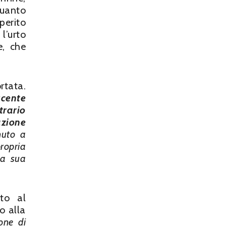
quanto
perito
l’urto
e, che
rtata.
ucente
trario
azione
nuto a
ropria
la sua
to al
o alla
one di