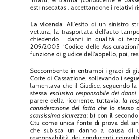
Infatti, entrambi (conducente e passe
estrinsecatasi, accettandone i relativi ri
La vicenda
. All’esito di un sinistr
vettura, la trasportata dell’auto tampo
chiedendo i danni in qualità di terza
209/2005 “Codice delle Assicurazioni”
funzione di giudice dell’appello, poi, r
Soccombente in entrambi i gradi di giu
Corte di Cassazione, sollevando i seguen
lamentava che il Giudice, seguendo la 
stessa
esclusiva responsabile dei danni 
parere della ricorrente, tuttavia,
la res
considerazione del fatto che lo stesso a
scarsissima sicurezza
; b) con il secondo
Ctu come unica fonte di prova del sini
che subisca un danno a causa di un
responsabilità dei conducenti coinvolti