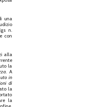
olposa
di una
udizio
lgs n.
le con
i alla
rrente
uto la
zza
. A
auto in
oni di
ato la
ortato
re la
nfine,