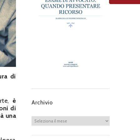
ura di
rte,
è
Archivio
oni di
rà una