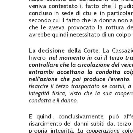
veniva contestato il fatto che il giu
concluso in sede di ctu e, in particola
secondo cui il fatto che la donna non av
che le aveva provocato la rottura de
avrebbe quindi necessitato di un colpo 
La decisione della Corte
. La Cassazi
Invero,
n
el momento in cui il terzo tr
controllare che la circolazione del veic
entrambi accettano la condotta colp
nell’azione che poi produce l’evento
.
risarcire il terzo trasportato se costui
integrità fisica, visto che la sua coop
condotta e il danno.
E quindi, conclusivamente, può af
risarcimento dei danni subiti dal terz
propria integrità.
La cooperazione colp