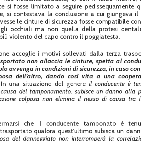
dice si fosse limitato a seguire pedissequamente 
re, si contestava la conclusione a cui giungeva il 
esse le cinture di sicurezza fosse compatibile con 
gli occhiali ma non quella della protesi dental
più violento del capo contro il poggiatesta.
one accoglie i motivi sollevati dalla terza traspo
asportato non allaccia le cinture, spetta al cond
olo avvenga in condizioni di sicurezza, in caso con
osa dell’altro, dando così vita a una cooper
 In una situazione del genere
il conducente è te
, a causa del tamponamento, subisce un danno alla p
erazione colposa non elimina il nesso di causa tra 
fermarsi che il conducente tamponato è tenu
o trasportato qualora quest’ultimo subisca un dann
osa del danneggiato non interromperà la correlazi