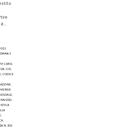
estito
tire
̀...
2022
 COMMA 3
TP,
CARD,
CDA,
CID,
E,
CODICE
IAZIONE,
VERSIE
UDIZIALE,
ENNIZZO,
ISTICA
ELLA
E,
CA,
A N. 5112