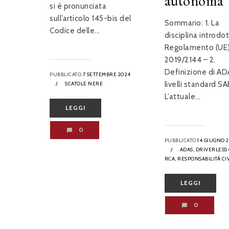
autonoma
si è pronunciata
sull’articolo 145-bis del
Sommario: 1. La
Codice delle...
disciplina introdo
Regolamento (UE)
2019/2144 – 2.
Definizione di AD
PUBBLICATO
7 SETTEMBRE 2024
livelli standard SA
/
SCATOLE NERE
L’attuale...
LEGGI
0
PUBBLICATO
14 GIUGNO 
/
ADAS,
DRIVERLESS 
RCA,
RESPONSABILITÀ CI
LEGGI
0