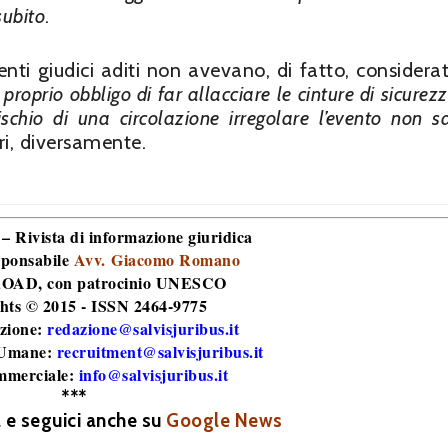
subito
.
nti giudici aditi non avevano, di fatto, considera
roprio obbligo di far allacciare le cinture di sicurez
schio di una circolazione irregolare l’evento non s
ri, diversamente.
 – Rivista di informazione giuridica
sponsabile
Avv. Giacomo Romano
 ROAD
, con patrocinio UNESCO
hts © 2015 - ISSN 2464-9775
zione:
redazione@salvisjuribus.it
 Umane:
recruitment@salvisjuribus.it
mmerciale:
info@salvisjuribus.it
***
a e seguici anche su
Google News