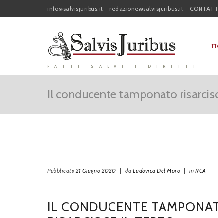
info@salvisjuribus.it
-
redazione@salvisjuribus.it
-
CONTATT
H
FATTI SALVI I DIRITTI
Il conducente tamponato risarcisce
Pubblicato
21 Giugno 2020
|
da
Ludovica Del Moro
|
in
RCA
IL CONDUCENTE TAMPONA