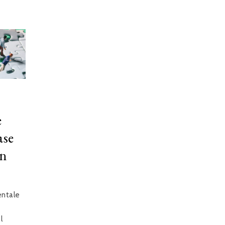
e
ase
in
ntale
l