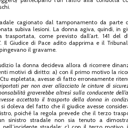
ggero) partecipano l’un l’altro alla condotta c
schi.
o stradale cagionato dal tamponamento da parte 
nata subiva lesioni. La donna agiva, quindi, in gi
 trasportata, come previsto dall’art. 141 del d
. Il Giudice di Pace adito dapprima e il Tribuna
espingevano il gravame.
dizio la donna decideva allora di ricorrere dinanz
ti motivi di diritto: a) con il primo motivo la rico
Ctu espletata, avesse di fatto erroneamente riten
riportati per non aver allacciato le cinture di sicure
ponsabilità graverebbe altresì sulla conducente dell’
vesse accettato il trasporto della donna in condizi
 si doleva del fatto che il giudice avesse consider
stro, poiché la regola prevede che il terzo trasp
 sinistro stradale non sia tenuto a dimostra
 nell’incidente stradale; c) con il terzo motivo, i