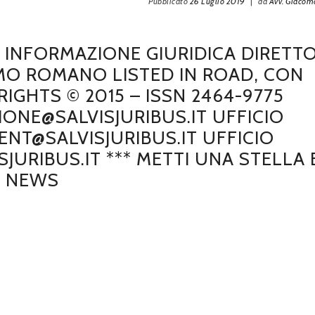
Pubblicato
26 Luglio 2019
|
da
Avv. Giaco
DI INFORMAZIONE GIURIDICA DIRETT
MO ROMANO LISTED IN ROAD, CON
GHTS © 2015 – ISSN 2464-9775
IONE@SALVISJURIBUS.IT UFFICIO
NT@SALVISJURIBUS.IT UFFICIO
JURIBUS.IT *** METTI UNA STELLA 
E NEWS