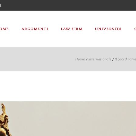
I
OME
ARGOMENTI
LAW FIRM
UNIVERSITÀ
Home
/
Internazionale
/
Il coordiname