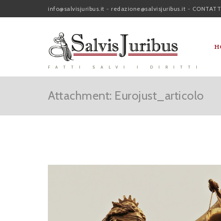
info@salvisjuribus.it
-
redazione@salvisjuribus.it
-
CONTATT
H
FATTI SALVI I DIRITTI
Attachment: Eurojust_articolo