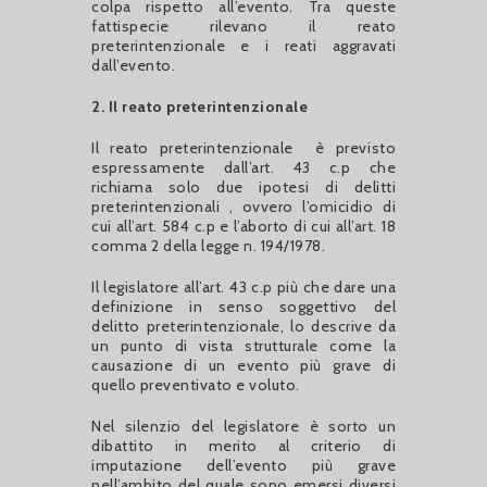
colpa rispetto all’evento. Tra queste
fattispecie rilevano il reato
preterintenzionale e i reati aggravati
dall’evento.
2. Il reato preterintenzionale
Il reato preterintenzionale è previsto
espressamente dall’art. 43 c.p che
richiama solo due ipotesi di delitti
preterintenzionali , ovvero l’omicidio di
cui all’art. 584 c.p e l’aborto di cui all’art. 18
comma 2 della legge n. 194/1978.
Il legislatore all’art. 43 c.p più che dare una
definizione in senso soggettivo del
delitto preterintenzionale, lo descrive da
un punto di vista strutturale come la
causazione di un evento più grave di
quello preventivato e voluto.
Nel silenzio del legislatore è sorto un
dibattito in merito al criterio di
imputazione dell’evento più grave
nell’ambito del quale sono emersi diversi