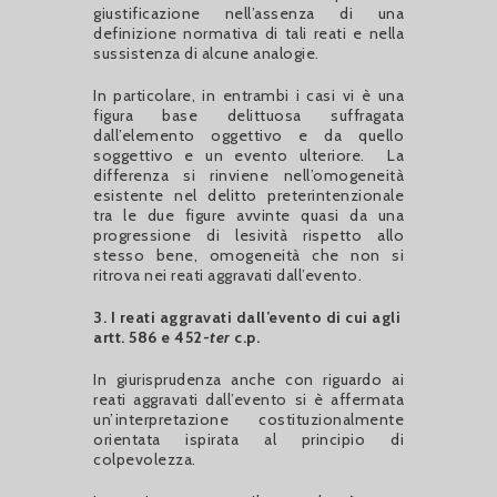
giustificazione nell’assenza di una
definizione normativa di tali reati e nella
sussistenza di alcune analogie.
In particolare, in entrambi i casi vi è una
figura base delittuosa suffragata
dall’elemento oggettivo e da quello
soggettivo e un evento ulteriore. La
differenza si rinviene nell’omogeneità
esistente nel delitto preterintenzionale
tra le due figure avvinte quasi da una
progressione di lesività rispetto allo
stesso bene, omogeneità che non si
ritrova nei reati aggravati dall’evento.
3. I reati aggravati dall’evento di cui agli
artt. 586 e 452-
ter
c.p.
In giurisprudenza anche con riguardo ai
reati aggravati dall’evento si è affermata
un’interpretazione costituzionalmente
orientata ispirata al principio di
colpevolezza.