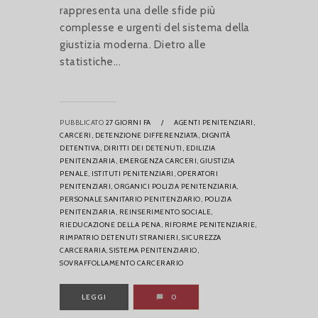
rappresenta una delle sfide più
complesse e urgenti del sistema della
giustizia moderna. Dietro alle
statistiche...
PUBBLICATO
27 GIORNI FA
/
AGENTI PENITENZIARI,
CARCERI,
DETENZIONE DIFFERENZIATA,
DIGNITÀ
DETENTIVA,
DIRITTI DEI DETENUTI,
EDILIZIA
PENITENZIARIA,
EMERGENZA CARCERI,
GIUSTIZIA
PENALE,
ISTITUTI PENITENZIARI,
OPERATORI
PENITENZIARI,
ORGANICI POLIZIA PENITENZIARIA,
PERSONALE SANITARIO PENITENZIARIO,
POLIZIA
PENITENZIARIA,
REINSERIMENTO SOCIALE,
RIEDUCAZIONE DELLA PENA,
RIFORME PENITENZIARIE,
RIMPATRIO DETENUTI STRANIERI,
SICUREZZA
CARCERARIA,
SISTEMA PENITENZIARIO,
SOVRAFFOLLAMENTO CARCERARIO
LEGGI
0