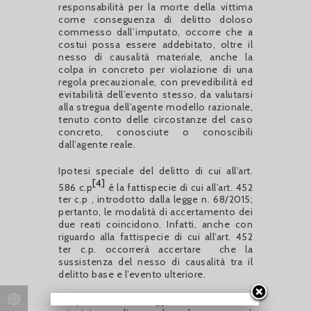
responsabilità per la morte della vittima
come conseguenza di delitto doloso
commesso dall’imputato, occorre che a
costui possa essere addebitato, oltre il
nesso di causalità materiale, anche la
colpa in concreto per violazione di una
regola precauzionale, con prevedibilità ed
evitabilità dell’evento stesso, da valutarsi
alla stregua dell’agente modello razionale,
tenuto conto delle circostanze del caso
concreto, conosciute o conoscibili
dall’agente reale.
Ipotesi speciale del delitto di cui all’art.
[4]
586 c.p
è la fattispecie di cui all’art. 452
ter c.p , introdotto dalla legge n. 68/2015;
pertanto, le modalità di accertamento dei
due reati coincidono. Infatti, anche con
riguardo alla fattispecie di cui all’art. 452
ter c.p. occorrerà accertare che la
sussistenza del nesso di causalità tra il
delitto base e l’evento ulteriore.
Dal punto di vista soggettivo, alla luce del