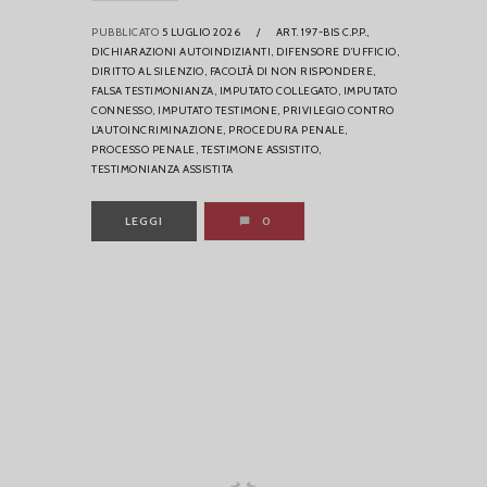
PUBBLICATO
5 LUGLIO 2026
/
ART. 197-BIS C.P.P.,
DICHIARAZIONI AUTOINDIZIANTI,
DIFENSORE D’UFFICIO,
DIRITTO AL SILENZIO,
FACOLTÀ DI NON RISPONDERE,
FALSA TESTIMONIANZA,
IMPUTATO COLLEGATO,
IMPUTATO
CONNESSO,
IMPUTATO TESTIMONE,
PRIVILEGIO CONTRO
L’AUTOINCRIMINAZIONE,
PROCEDURA PENALE,
PROCESSO PENALE,
TESTIMONE ASSISTITO,
TESTIMONIANZA ASSISTITA
LEGGI
0