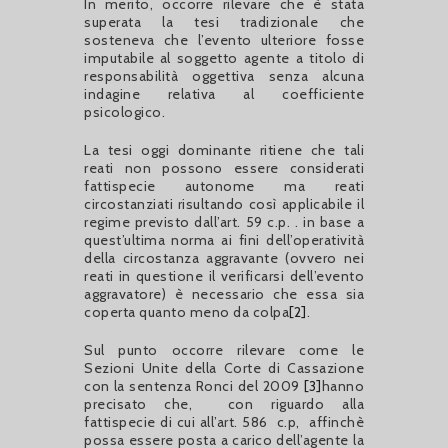
In merito, occorre rilevare che è stata
superata la tesi tradizionale che
sosteneva che l’evento ulteriore fosse
imputabile al soggetto agente a titolo di
responsabilità oggettiva senza alcuna
indagine relativa al coefficiente
psicologico.
La tesi oggi dominante ritiene che tali
reati non possono essere considerati
fattispecie autonome ma reati
circostanziati risultando così applicabile il
regime previsto dall’art. 59 c.p. . in base a
quest’ultima norma ai fini dell’operatività
della circostanza aggravante (ovvero nei
reati in questione il verificarsi dell’evento
aggravatore) è necessario che essa sia
coperta quanto meno da colpa
[2]
.
Sul punto occorre rilevare come le
Sezioni Unite della Corte di Cassazione
con la sentenza Ronci del 2009
[3]
hanno
precisato che, con riguardo alla
fattispecie di cui all’art. 586 c.p, affinchè
possa essere posta a carico dell’agente la