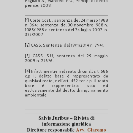
Pagliaro A., Manfredi P.G., Principi di diritto
penale, 2008.
[1]
Corte Cost. , sentenza del 24 marzo 1988
n. 364; sentenza del 30 novembre 1988 n.
1085/1988 e sentenza del 24 luglio 2007 n.
322/2007.
[2]
CASS. Sentenza del 19/11/2014 n. 7941.
[3]
CASS. S.U, sentenza del 29 maggio
2009 n. 22676.
[4]
Infatti mentre nel reato di cui all’art. 586
c.p il delitto base è rappresentato da
qualsiasi reato, nell’art. 452 ter c.p. il reato
base è rappresentato solo ed
esclusivamente dal delitto di inquinamento
ambientale.
Salvis Juribus – Rivista di
informazione giuridica
Direttore responsabile
Avv. Giacomo