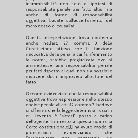
inammissibilità non solo di ipotesi di
responsabilità penale per fatto altrui ma
anche di forme di responsabilità
oggettiva, basate sull’accertamento del
mero nesso di causalità.
Questa interpretazione trova conferma
anche nell’art. 27, comma 3 della
Costituzione atteso che la funzione
rieducativa della pena, a cui fa riferimento
la norma, sarebbe pregiudicata ove si
ammettesse una responsabilità penale
per fatti rispetto ai quali non sia possibile
muovere alcun rimprovero all’autore del
fatto.
Occorre evidenziare che la responsabilità
oggettiva trova espressione nello stesso
codice penale all’art. 42 comma 2 laddove
si afferma che la legge determina i casi in
cui l’evento è “altresì” posto a carico
dell’agente. In merito a questa norma la
Corte costituzionale
[1]
ha avuto modo di
pronunciarsi evidenziando che
l’ordinamento non contempla un