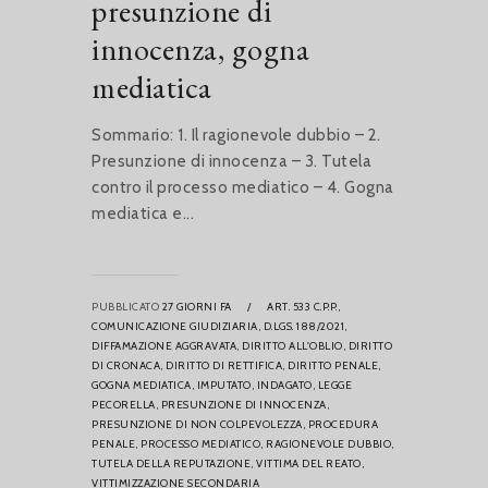
presunzione di
innocenza, gogna
mediatica
Sommario: 1. Il ragionevole dubbio – 2.
Presunzione di innocenza – 3. Tutela
contro il processo mediatico – 4. Gogna
mediatica e...
PUBBLICATO
27 GIORNI FA
/
ART. 533 C.P.P.,
COMUNICAZIONE GIUDIZIARIA,
D.LGS. 188/2021,
DIFFAMAZIONE AGGRAVATA,
DIRITTO ALL'OBLIO,
DIRITTO
DI CRONACA,
DIRITTO DI RETTIFICA,
DIRITTO PENALE,
GOGNA MEDIATICA,
IMPUTATO,
INDAGATO,
LEGGE
PECORELLA,
PRESUNZIONE DI INNOCENZA,
PRESUNZIONE DI NON COLPEVOLEZZA,
PROCEDURA
PENALE,
PROCESSO MEDIATICO,
RAGIONEVOLE DUBBIO,
TUTELA DELLA REPUTAZIONE,
VITTIMA DEL REATO,
VITTIMIZZAZIONE SECONDARIA