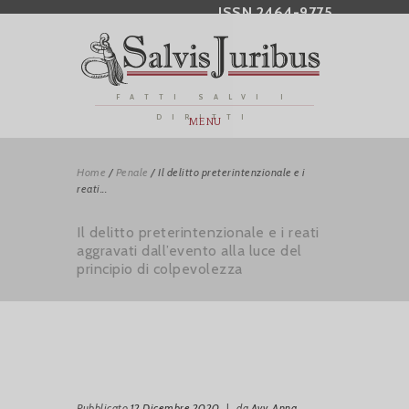
ISSN 2464-9775
FATTI SALVI I
DIRITTI
MENU
Home
/
Penale
/
Il delitto preterintenzionale e i
reati...
Il delitto preterintenzionale e i reati
aggravati dall’evento alla luce del
principio di colpevolezza
Pubblicato
12 Dicembre 2020
|
da
Avv. Anna