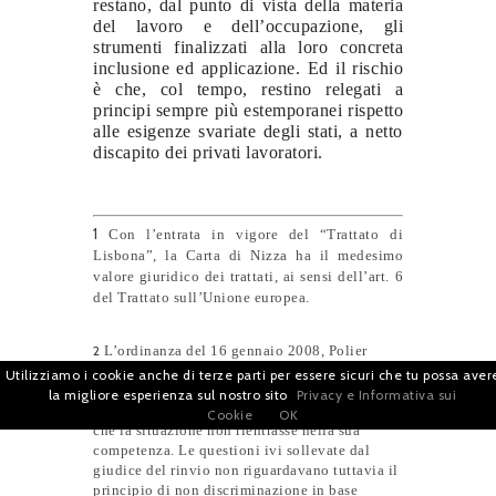
restano, dal punto di vista della materia
del lavoro e dell’occupazione, gli
strumenti finalizzati alla loro concreta
inclusione ed applicazione. Ed il rischio
è che, col tempo, restino relegati a
principi sempre più estemporanei rispetto
alle esigenze svariate degli stati, a netto
discapito dei privati lavoratori.
1
Con l’entrata in vigore del “Trattato di
Lisbona”, la Carta di Nizza ha il medesimo
valore giuridico dei trattati, ai sensi dell’art. 6
del Trattato sull’Unione europea.
2
L’ordinanza del 16 gennaio 2008, Polier
(C361/07, non pubblicata, EU:C:2008:16)
Utilizziamo i cookie anche di terze parti per essere sicuri che tu possa aver
riguardava il contratto di lavoro francese
la migliore esperienza sul nostro sito
Privacy e Informativa sui
«
nouvelles embauches
». La Corte ha ritenuto
Cookie
OK
che la situazione non rientrasse nella sua
competenza. Le questioni ivi sollevate dal
giudice del rinvio non riguardavano tuttavia il
principio di non discriminazione in base