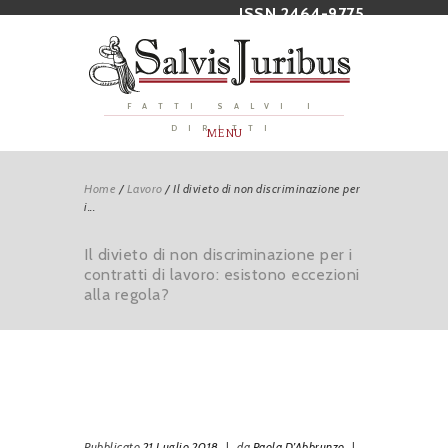
ISSN 2464-9775
FATTI SALVI I
DIRITTI
MENU
Home
/
Lavoro
/
Il divieto di non discriminazione per
i...
Il divieto di non discriminazione per i
contratti di lavoro: esistono eccezioni
alla regola?
Pubblicato
21 Luglio 2018
|
da
Paola D’Abbrunzo
|