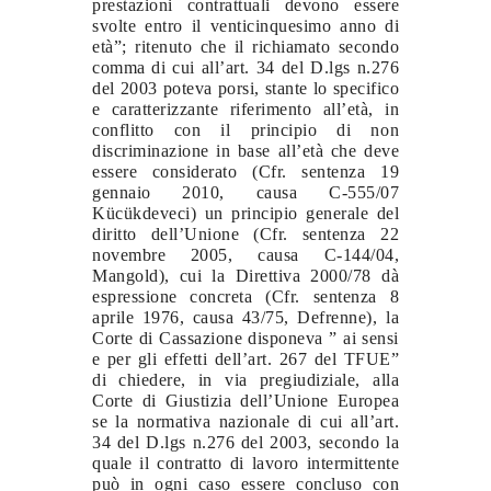
prestazioni contrattuali devono essere
svolte entro il venticinquesimo anno di
età”; ritenuto che il richiamato secondo
comma di cui all’art. 34 del D.lgs n.276
del 2003 poteva porsi, stante lo specifico
e caratterizzante riferimento all’età, in
conflitto con il principio di non
discriminazione in base all’età che deve
essere considerato (Cfr. sentenza 19
gennaio 2010, causa C-555/07
Kücükdeveci) un principio generale del
diritto dell’Unione (Cfr. sentenza 22
novembre 2005, causa C-144/04,
Mangold), cui la Direttiva 2000/78 dà
espressione concreta (Cfr. sentenza 8
aprile 1976, causa 43/75, Defrenne), la
Corte di Cassazione disponeva ” ai sensi
e per gli effetti dell’art. 267 del TFUE”
di chiedere, in via pregiudiziale, alla
Corte di Giustizia dell’Unione Europea
se la normativa nazionale di cui all’art.
34 del D.lgs n.276 del 2003, secondo la
quale il contratto di lavoro intermittente
può in ogni caso essere concluso con