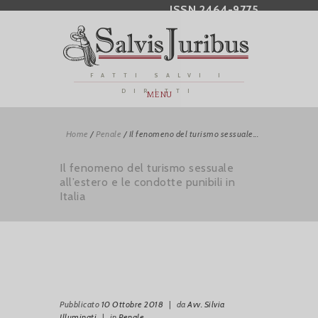
ISSN 2464-9775
FATTI SALVI I
DIRITTI
MENU
Home
/
Penale
/
Il fenomeno del turismo sessuale...
Il fenomeno del turismo sessuale
all’estero e le condotte punibili in
Italia
Pubblicato
10 Ottobre 2018
|
da
Avv. Silvia
Illuminati
|
in
Penale