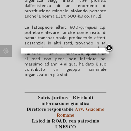
organizza viaggi infatti trae profitto
dall’esistenza di un fenomeno di
prostituzione minorile, violando pertanto
anche la norma all’art. 600-
bis
co. 1 n. 2).
La fattispecie all’art. 600-
quinquies
c.p.
potrebbe rilevare anche come reato di
natura transnazionale, producendo effetti
sostanziali in altri stati, trovando in tal
caso applicazione l’aggravante speciale di
cui all’art. 4 della L. 146/2006, applicabile
ai reati con pena non inferiore nel
massimo ad anni 4 ai quali ha dato il suo
contributo un gruppo criminale
organizzato in più stati.
Salvis Juribus – Rivista di
informazione giuridica
Direttore responsabile
Avv. Giacomo
Romano
Listed in ROAD
, con patrocinio
UNESCO