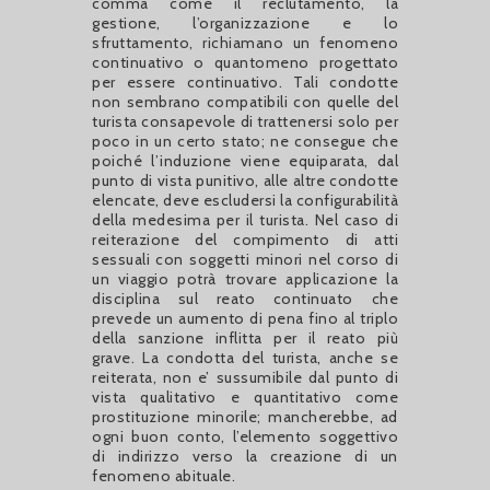
comma come il reclutamento, la
gestione, l’organizzazione e lo
sfruttamento, richiamano un fenomeno
continuativo o quantomeno progettato
per essere continuativo. Tali condotte
non sembrano compatibili con quelle del
turista consapevole di trattenersi solo per
poco in un certo stato; ne consegue che
poiché l’induzione viene equiparata, dal
punto di vista punitivo, alle altre condotte
elencate, deve escludersi la configurabilità
della medesima per il turista. Nel caso di
reiterazione del compimento di atti
sessuali con soggetti minori nel corso di
un viaggio potrà trovare applicazione la
disciplina sul reato continuato che
prevede un aumento di pena fino al triplo
della sanzione inflitta per il reato più
grave. La condotta del turista, anche se
reiterata, non e’ sussumibile dal punto di
vista qualitativo e quantitativo come
prostituzione minorile; mancherebbe, ad
ogni buon conto, l’elemento soggettivo
di indirizzo verso la creazione di un
fenomeno abituale.