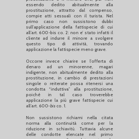
essendo dedito abitualmente alla
prostituzione, attratto dal compenso,
compie atti sessuali con il turista. Nel
primo caso non sussistono dubbi
sull’applicazione della fattispecie di cui
all’art. 600-bis co. 2: non e’ stato infatti il
cliente ad indurre il minore a svolgere
questo tipo di attività, trovando
applicazione la fattispecie meno grave.
Occorre invece chiarire se l’offerta di
denaro ad un minorenne, magari
indigente, non abitualmente dedito alla
prostituzione, in cambio di prestazioni
singole o reiterate possa ritenersi una
condotta “induttiva” alla prostituzione,
poiché in tal caso troverebbe
applicazione la più grave fattispecie cui
all’art. 600-
bis
co. 1.
Non sussistono richiami nella citata
norma alla continuità come per la
riduzione in schiavitù. Tuttavia alcune
delle condotte elencate nel primo