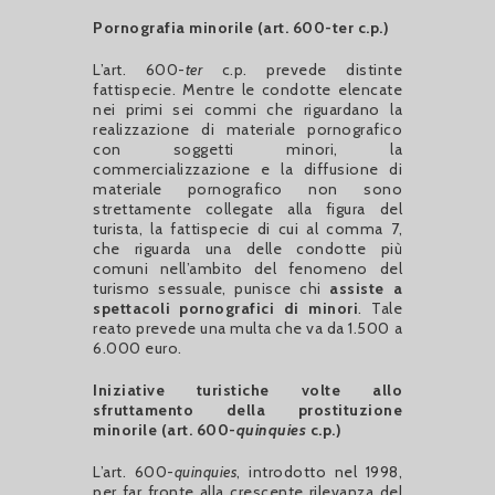
Pornografia minorile (art. 600-ter c.p.)
L’art. 600-
ter
c.p. prevede distinte
fattispecie. Mentre le condotte elencate
nei primi sei commi che riguardano la
realizzazione di materiale pornografico
con soggetti minori, la
commercializzazione e la diffusione di
materiale pornografico non sono
strettamente collegate alla figura del
turista, la fattispecie di cui al comma 7,
che riguarda una delle condotte più
comuni nell’ambito del fenomeno del
turismo sessuale, punisce chi
assiste a
spettacoli pornografici di minori
. Tale
reato prevede una multa che va da 1.500 a
6.000 euro.
Iniziative turistiche volte allo
sfruttamento della prostituzione
minorile (art. 600-
quinquies
c.p.)
L’art. 600-
quinquies
, introdotto nel 1998,
per far fronte alla crescente rilevanza del