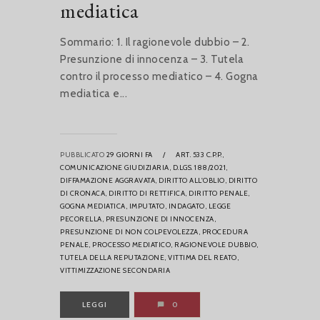
mediatica
Sommario: 1. Il ragionevole dubbio – 2.
Presunzione di innocenza – 3. Tutela
contro il processo mediatico – 4. Gogna
mediatica e...
PUBBLICATO
29 GIORNI FA
/
ART. 533 C.P.P.,
COMUNICAZIONE GIUDIZIARIA,
D.LGS. 188/2021,
DIFFAMAZIONE AGGRAVATA,
DIRITTO ALL'OBLIO,
DIRITTO
DI CRONACA,
DIRITTO DI RETTIFICA,
DIRITTO PENALE,
GOGNA MEDIATICA,
IMPUTATO,
INDAGATO,
LEGGE
PECORELLA,
PRESUNZIONE DI INNOCENZA,
PRESUNZIONE DI NON COLPEVOLEZZA,
PROCEDURA
PENALE,
PROCESSO MEDIATICO,
RAGIONEVOLE DUBBIO,
TUTELA DELLA REPUTAZIONE,
VITTIMA DEL REATO,
VITTIMIZZAZIONE SECONDARIA
LEGGI
0