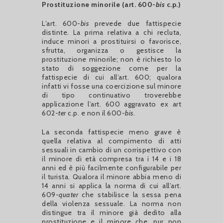
Prostituzione minorile (art. 600-
bis
c.p.)
L’art. 600-
bis
prevede due fattispecie
distinte. La prima relativa a chi recluta,
induce minori a prostituirsi o favorisce,
sfrutta, organizza o gestisce la
prostituzione minorile; non è richiesto lo
stato di soggezione come per la
fattispecie di cui all’art. 600; qualora
infatti vi fosse una coercizione sul minore
di tipo continuativo troverebbe
applicazione l’art. 600 aggravato ex art
602-
ter
c.p. e non il 600-
bis
.
La seconda fattispecie meno grave è
quella relativa al compimento di atti
sessuali in cambio di un corrispettivo con
il minore di età compresa tra i 14 e i 18
anni ed è più facilmente configurabile per
il turista. Qualora il minore abbia meno di
14 anni si applica la norma di cui all’art.
609-
quater
che stabilisce la sessa pena
della violenza sessuale. La norma non
distingue tra il minore già dedito alla
prostituzione e il minore che, pur non