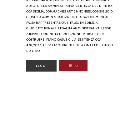
PRIVATO,
ANNULLAMENTO D’UFFICIO,
ART 21 NONIES,
AUTOTUTELA AMMINISTRATIVA,
CERTEZZA DEL DIRITTO,
CGA SICILIA,
COMMA 2-BIS ART. 21-NONIES,
CONSIGLIO DI
GIUSTIZIA AMMINISTRATIVA,
DICHIARAZIONI MENDACI,
FALSA RAPPRESENTAZIONE,
FALSO IN EDILIZIA,
GIUDICATO PENALE,
LEGALITÀ AMMINISTRATIVA,
LEGGE
241/1990,
ORDINE DI DEMOLIZIONE,
PERMESSO DI
COSTRUIRE,
PIANO CASA SICILIA,
SENTENZA CGA
478/2026,
TERZO ACQUIRENTE DI BUONA FEDE,
TITOLO
EDILIZIO
LEGGI
0