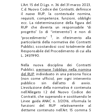
L’Art. 15 del D.Lgs. n. 36 del 31 marzo 2023,
C.d. Nuovo Codice dei Contratti, definisce
il
nuovo
RUP, la contestuale nomina,
requisiti, competenze, funzioni, obblighi
ecc. La rideterminazione della figura del
RUP che diventa un responsabile “di
progetto” (o di “intervento”) e non di
1
“procedimento”
, in riferimento alla
particolarità della normativa dei Contratti
Pubblici, scostandosi così totalmente dal
Responsabile del Procedimento di cui alla
L. 241/1990.
Nella nuova disciplina dei Contratti
Pubblici,
permane l’obbligo nella nomina
del RUP
, individuato in una persona fisica
(non come ufficio), per ogni intervento
pubblico sin dall’atto di avvio.
L’evoluzione della normativa è contenuta
nell’Allegato I.2 del Nuovo Codice dei
Contratti, che superando e sostituendo le
Linee guida ANAC n. 3/2016, riformula le
funzioni del RUP relativamente al
dettame contenuto nell’Art. 15 comma 5