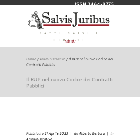
ISSN 2464-9775
FATTI SALVI I
DIRITTI
MENU
Home
/
Amministrativo
/
Il RUP nel nuovo Codice dei
Contratti Pubblici
Il RUP nel nuovo Codice dei Contratti
Pubblici
Pubblicato
21 Aprile 2023
|
da
Alberto Bertora
|
in
Amministrativo