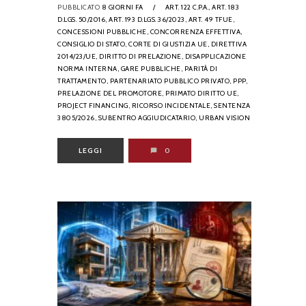
PUBBLICATO
8 GIORNI FA
/
ART. 122 C.P.A.,
ART. 183
D.LGS. 50/2016,
ART. 193 D.LGS. 36/2023,
ART. 49 TFUE,
CONCESSIONI PUBBLICHE,
CONCORRENZA EFFETTIVA,
CONSIGLIO DI STATO,
CORTE DI GIUSTIZIA UE,
DIRETTIVA
2014/23/UE,
DIRITTO DI PRELAZIONE,
DISAPPLICAZIONE
NORMA INTERNA,
GARE PUBBLICHE,
PARITÀ DI
TRATTAMENTO,
PARTENARIATO PUBBLICO PRIVATO,
PPP,
PRELAZIONE DEL PROMOTORE,
PRIMATO DIRITTO UE,
PROJECT FINANCING,
RICORSO INCIDENTALE,
SENTENZA
3805/2026,
SUBENTRO AGGIUDICATARIO,
URBAN VISION
LEGGI
0