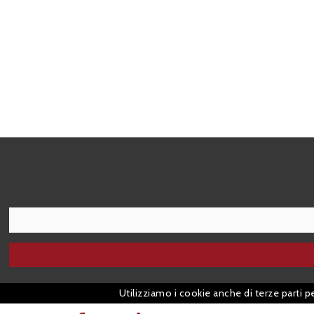
I agree terms and conditions.*
Utilizziamo i cookie anche di terze parti p