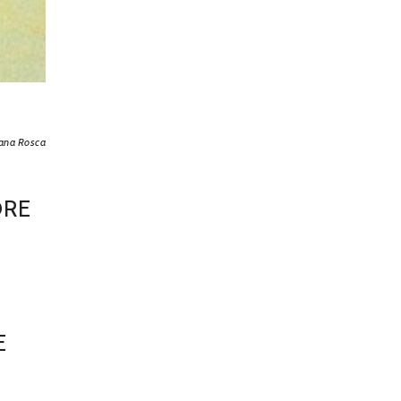
iana Rosca
ORE
E