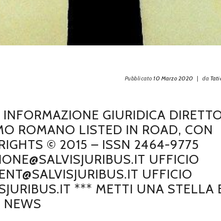
Pubblicato
10 Marzo 2020
|
da
Tat
DI INFORMAZIONE GIURIDICA DIRETT
MO ROMANO LISTED IN ROAD, CON
GHTS © 2015 – ISSN 2464-9775
IONE@SALVISJURIBUS.IT UFFICIO
NT@SALVISJURIBUS.IT UFFICIO
JURIBUS.IT *** METTI UNA STELLA 
E NEWS