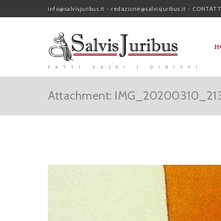
info@salvisjuribus.it
-
redazione@salvisjuribus.it
-
CONTATT
H
FATTI SALVI I DIRITTI
Attachment: IMG_20200310_21