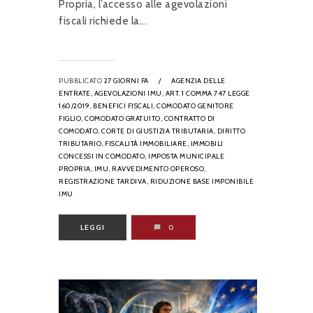
Propria, l’accesso alle agevolazioni
fiscali richiede la...
PUBBLICATO
27 GIORNI FA
/
AGENZIA DELLE
ENTRATE,
AGEVOLAZIONI IMU,
ART. 1 COMMA 747 LEGGE
160/2019,
BENEFICI FISCALI,
COMODATO GENITORE
FIGLIO,
COMODATO GRATUITO,
CONTRATTO DI
COMODATO,
CORTE DI GIUSTIZIA TRIBUTARIA,
DIRITTO
TRIBUTARIO,
FISCALITÀ IMMOBILIARE,
IMMOBILI
CONCESSI IN COMODATO,
IMPOSTA MUNICIPALE
PROPRIA,
IMU,
RAVVEDIMENTO OPEROSO,
REGISTRAZIONE TARDIVA,
RIDUZIONE BASE IMPONIBILE
IMU
LEGGI
0