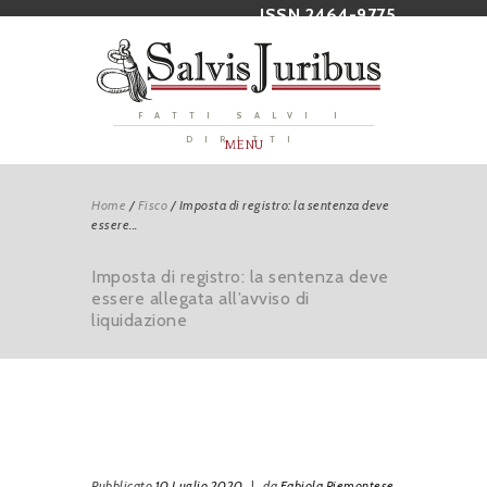
ISSN 2464-9775
FATTI SALVI I
DIRITTI
MENU
Home
/
Fisco
/
Imposta di registro: la sentenza deve
essere...
Imposta di registro: la sentenza deve
essere allegata all’avviso di
liquidazione
Pubblicato
10 Luglio 2020
|
da
Fabiola Piemontese