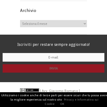
Archivio
Iscriviti per restare sempre aggiornato!
I agree terms and conditions.*
| Avv. Giacomo Romano |
Utilizziamo i cookie anche di terze parti per essere sicuri che tu possa aver
Piazza di Campitelli, 2 - 00186 Roma | P.I.
la migliore esperienza sul nostro sito
Privacy e Informativa sui
Cookie
OK
07880501213 |
Pubblicità
e
Privacy