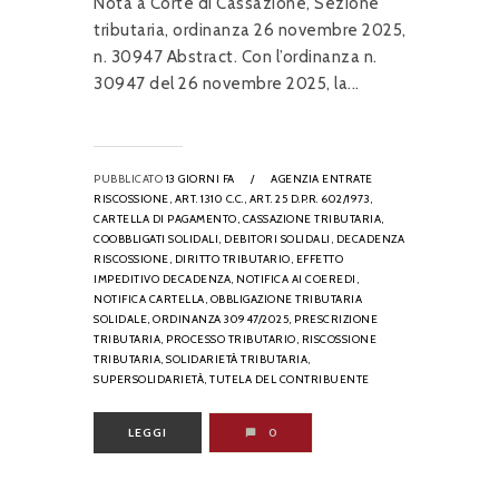
Nota a Corte di Cassazione, Sezione
tributaria, ordinanza 26 novembre 2025,
n. 30947 Abstract. Con l’ordinanza n.
30947 del 26 novembre 2025, la...
PUBBLICATO
13 GIORNI FA
/
AGENZIA ENTRATE
RISCOSSIONE,
ART. 1310 C.C.,
ART. 25 D.P.R. 602/1973,
CARTELLA DI PAGAMENTO,
CASSAZIONE TRIBUTARIA,
COOBBLIGATI SOLIDALI,
DEBITORI SOLIDALI,
DECADENZA
RISCOSSIONE,
DIRITTO TRIBUTARIO,
EFFETTO
IMPEDITIVO DECADENZA,
NOTIFICA AI COEREDI,
NOTIFICA CARTELLA,
OBBLIGAZIONE TRIBUTARIA
SOLIDALE,
ORDINANZA 30947/2025,
PRESCRIZIONE
TRIBUTARIA,
PROCESSO TRIBUTARIO,
RISCOSSIONE
TRIBUTARIA,
SOLIDARIETÀ TRIBUTARIA,
SUPERSOLIDARIETÀ,
TUTELA DEL CONTRIBUENTE
LEGGI
0