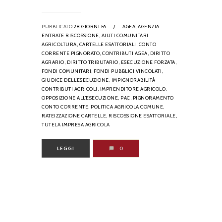
PUBBLICATO
28 GIORNI FA
/
AGEA,
AGENZIA
ENTRATE RISCOSSIONE,
AIUTI COMUNITARI
AGRICOLTURA,
CARTELLE ESATTORIALI,
CONTO
CORRENTE PIGNORATO,
CONTRIBUTI AGEA,
DIRITTO
AGRARIO,
DIRITTO TRIBUTARIO,
ESECUZIONE FORZATA,
FONDI COMUNITARI,
FONDI PUBBLICI VINCOLATI,
GIUDICE DELL’ESECUZIONE,
IMPIGNORABILITÀ
CONTRIBUTI AGRICOLI,
IMPRENDITORE AGRICOLO,
OPPOSIZIONE ALL’ESECUZIONE,
PAC,
PIGNORAMENTO
CONTO CORRENTE,
POLITICA AGRICOLA COMUNE,
RATEIZZAZIONE CARTELLE,
RISCOSSIONE ESATTORIALE,
TUTELA IMPRESA AGRICOLA
LEGGI
0