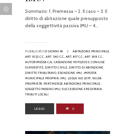
Sommario: 1. Premessa – 2. Il caso – 3. Il
diritto di abitazione quale presupposto
della soggettività passiva IMU – 4...
PUBBLICATO
13 GIORNI FA
/
ABITAZIONE PRINCIPALE,
ART. 1022 C.C.,
ART. 540 C.C.,
ART. 817 C.C.,
ART. 818 C.C.,
AUTORIMESSA C/6,
CASSAZIONE 11095/2025,
CONIUGE
SUPERSTITE,
DIRITTO CIVILE,
DIRITTO DI ABITAZIONE,
DIRITTO TRIBUTARIO,
ESENZIONE IMU,
IMPOSTA
MUNICIPALE PROPRIA,
IMU,
LEGGE 160 2019,
NUDA
PROPRIETÀ,
PERTINENZE ABITAZIONE PRINCIPALE,
SOGGETTO PASSIVO IMU,
SUCCESSIONE EREDITARIA,
TRIBUTI LOCALI
LEGGI
0