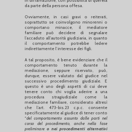
in diffamazione, con possibilità di querela
da parte della persona offesa.
Ovviamente, in casi gravi o reiterati,
soprattutto se coinvolgono minorenni o
comportano minacce, il mediatore
familiare può decidere di segnalare
l’accaduto all’autorità giudiziaria, in quanto
il comportamento potrebbe ledere
indirettamente l’interesse dei figli.
A tal proposito, è bene evidenziare che il
comportamento tenuto durante la
mediazione, seppure riservato, può,
dunque, essere valutato dal giudice nel
successivo procedimento giudiziale. E
questo è uno degli aspetti di cui deve
tenere conto chi voglia aderire a una
procedura stragiudiziale come la
mediazione familiare, considerato altresì
che l’art. 473-bis.23 c.p.c. consente
specificatamente al giudice di tener conto
“
del comportamento assunto dalle parti nel
corso del procedimento, anche nella fase
preliminare
o nei procedimenti alternativi