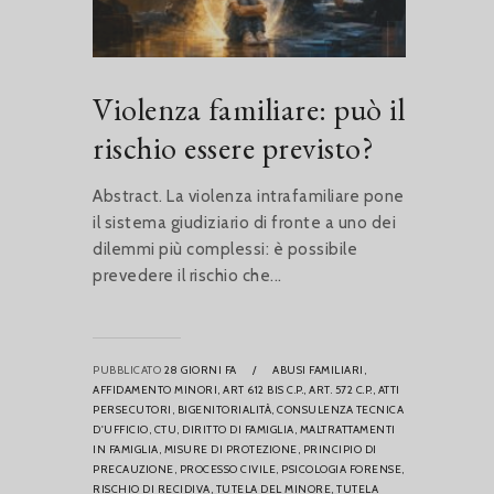
Violenza familiare: può il
rischio essere previsto?
Abstract. La violenza intrafamiliare pone
il sistema giudiziario di fronte a uno dei
dilemmi più complessi: è possibile
prevedere il rischio che...
PUBBLICATO
28 GIORNI FA
/
ABUSI FAMILIARI,
AFFIDAMENTO MINORI,
ART 612 BIS C.P.,
ART. 572 C.P.,
ATTI
PERSECUTORI,
BIGENITORIALITÀ,
CONSULENZA TECNICA
D'UFFICIO,
CTU,
DIRITTO DI FAMIGLIA,
MALTRATTAMENTI
IN FAMIGLIA,
MISURE DI PROTEZIONE,
PRINCIPIO DI
PRECAUZIONE,
PROCESSO CIVILE,
PSICOLOGIA FORENSE,
RISCHIO DI RECIDIVA,
TUTELA DEL MINORE,
TUTELA