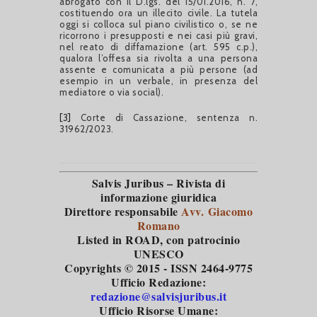
abrogato con il D.lgs. del 15/01.2016, n. 7,
costituendo ora un illecito civile. La tutela
oggi si colloca sul piano civilistico o, se ne
ricorrono i presupposti e nei casi più gravi,
nel reato di diffamazione (art. 595 c.p.),
qualora l’offesa sia rivolta a una persona
assente e comunicata a più persone (ad
esempio in un verbale, in presenza del
mediatore o via social).
[3]
Corte di Cassazione, sentenza n.
31962/2023.
Salvis Juribus – Rivista di
informazione giuridica
Direttore responsabile
Avv. Giacomo
Romano
Listed in ROAD
, con patrocinio
UNESCO
Copyrights © 2015 - ISSN 2464-9775
Ufficio Redazione:
redazione@salvisjuribus.it
Ufficio Risorse Umane: