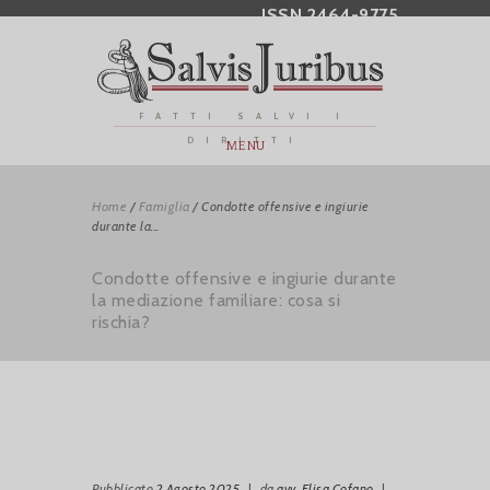
ISSN 2464-9775
FATTI SALVI I
DIRITTI
MENU
Home
/
Famiglia
/
Condotte offensive e ingiurie
durante la...
Condotte offensive e ingiurie durante
la mediazione familiare: cosa si
rischia?
Pubblicato
2 Agosto 2025
|
da
avv. Elisa Cofano
|