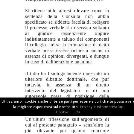
Si ritiene utile altresì rilevare come la
sentenza della Consulta non abbia
specificato se siddetta facoltà di redigere
il processo verbale sia riservata soltanto
al giudice dissenziente oppure
indistintamente a taluno dei componenti
il collegio, né se la formazione di detto
verbale possa essere richiesta anche in
assenza di opinioni divergenti, e dunque
in caso di deliberazione unanime.
Il tutto ha fisiologicamente innescato un
ulteriore dibattito dottrinale, che pur
tuttavia, in assenza di un diretto
intervento del legislatore o di una
autorevole presa di posizione della
Utilizziamo i cookie anche di terze parti per essere sicuri che tu possa aver
giurisprudenza, non sembra inoltrarsi al
la migliore esperienza sul nostro sito
Privacy e Informativa sui
di là del campo teorico (47).
Cookie
OK
Un’ultima riflessione sull’argomento di
cui al presente paragrafo – senz’altro la
più rilevante per quanto concerne