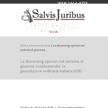
ISSN 2464-9775
FATTI SALVI I
DIRITTI
MENU
Home
/
Amministrativo
/
La dissenting opinion nel
sistema di giustizia...
La dissenting opinion nel sistema di
giustizia costituzionale: la
giurisdizione ordinaria italiana (6/8)
Pubblicato
20 Aprile 2018
|
da
Avv. Fabio Schepis