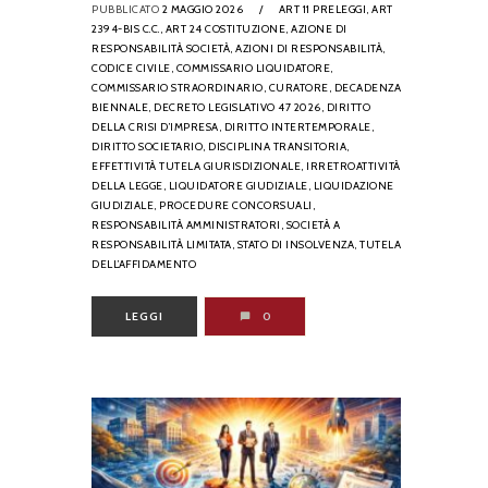
PUBBLICATO
2 MAGGIO 2026
/
ART 11 PRELEGGI,
ART
2394-BIS C.C.,
ART 24 COSTITUZIONE,
AZIONE DI
RESPONSABILITÀ SOCIETÀ,
AZIONI DI RESPONSABILITÀ,
CODICE CIVILE,
COMMISSARIO LIQUIDATORE,
COMMISSARIO STRAORDINARIO,
CURATORE,
DECADENZA
BIENNALE,
DECRETO LEGISLATIVO 47 2026,
DIRITTO
DELLA CRISI D’IMPRESA,
DIRITTO INTERTEMPORALE,
DIRITTO SOCIETARIO,
DISCIPLINA TRANSITORIA,
EFFETTIVITÀ TUTELA GIURISDIZIONALE,
IRRETROATTIVITÀ
DELLA LEGGE,
LIQUIDATORE GIUDIZIALE,
LIQUIDAZIONE
GIUDIZIALE,
PROCEDURE CONCORSUALI,
RESPONSABILITÀ AMMINISTRATORI,
SOCIETÀ A
RESPONSABILITÀ LIMITATA,
STATO DI INSOLVENZA,
TUTELA
DELL’AFFIDAMENTO
LEGGI
0