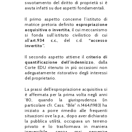
svuotamento del diritto di proprietà si è
avuta infatti su due aspetti fondamentali.
Il primo aspetto concerne l’istituto di
matrice pretoria definito
espropriazione
acquisitiva o invertita
, il cui meccanismo
si fonda sull’istituto civilistico di cui
all’
art.934 c.c.
, del c.d.
“accesso
invertito”.
Il secondo aspetto attiene il
criterio di
quantificazione dell’indennizzo
, dalla
Corte EDU ritenuto in più occasioni non
adeguatamente ristorativo degli interessi
del proprietario.
La prassi dell’espropriazione acquisitiva si
è affermata per la prima volta negli anni
’80, quando la giurisprudenza (in
particolare cfr. Cass. “Bile” n.1464/1983) ha
iniziato a porre rimedio alle frequenti
situazioni ove la p.a., dopo aver dichiarato
la pubblica utilità, occupava un terreno
privato e lo trasformava in maniera
irreversibile, senza mai pervenire