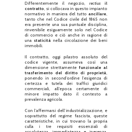
Differentemente il negozio,
rectius
il
contratto
, si collocava in questo impianto
normativo in maniera del tutto
ancillare
,
tanto che nel Codice civile del 1865 non
era presente una sua puntuale disciplina,
rinvenibile esiguamente solo nel Codice
di commercio e ciò anche in ragione di
una
staticità
nella circolazione dei beni
immobili.
Il contratto, oggi pilastro assoluto del
codice vigente, assumeva così una
dimensione strettamente
funzionale al
trasferimento del diritto di proprietà
,
ponendo in second’ordine l’esigenza di
certezza e tutela dei traffici giuridici
commerciali, all’epoca certamente di
minore impatto dato il contesto a
prevalenza agricola.
Con l’affermarsi dell’industrializzazione, e
soprattutto del regime fascista, queste
caratteristiche, in cui trovano la propria
culla i tre requisiti essenziali di
assolutezza, immediatezza e inerenza,