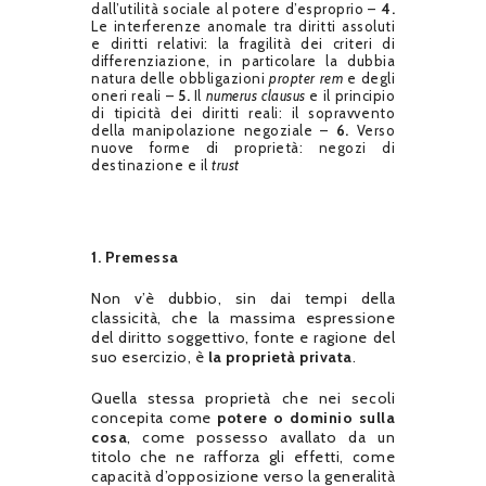
dall’utilità sociale al potere d’esproprio –
4.
Le interferenze anomale tra diritti assoluti
e diritti relativi: la fragilità dei criteri di
differenziazione, in particolare la dubbia
natura delle obbligazioni
propter rem
e degli
oneri reali –
5.
Il
numerus clausus
e il principio
di tipicità dei diritti reali: il sopravvento
della manipolazione negoziale –
6.
Verso
nuove forme di proprietà: negozi di
destinazione e il
trust
1. Premessa
Non v’è dubbio, sin dai tempi della
classicità, che la massima espressione
del diritto soggettivo, fonte e ragione del
suo esercizio, è
la proprietà privata
.
Quella stessa proprietà che nei secoli
concepita come
potere o dominio sulla
cosa
, come possesso avallato da un
titolo che ne rafforza gli effetti, come
capacità d’opposizione verso la generalità