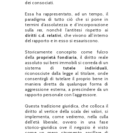
dei consociati.
Essa ha rappresentato, ad un tempo, il
paradigma di tutto ciò che si pone in
termini d’assolutezza e d’incorporazione
sulla
res
, nonché l’antitesi rispetto ai
diritti c.d. relativi
, che vivono all’interno
del rapporto e in esso si esauriscono.
Storicamente concepito come fulcro
della
proprietà fondiaria
, il diritto reale
assoluto sui beni immobili si correda di un
sistema di
tutele individuali
,
riconosciute dalla legge al titolare, onde
consentirgli di tutelare il proprio bene in
maniera diretta da qualunque forma di
aggressione esterna, a prescindere da un
rapporto personale con l’aggressore.
Questa tradizione giuridica, che colloca il
diritto al vertice della scala dei valori, si
implementa, come vedremo, nella culla
dell’età liberale, ovvero in una fase
storico-giuridica ove il negozio è visto
come un mero strumento ancillare di