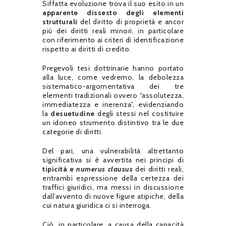
Siffatta evoluzione trova il suo esito in un
apparente dissesto degli elementi
strutturali
del diritto di proprietà e ancor
più dei diritti reali minori, in particolare
con riferimento ai criteri di identificazione
rispetto ai diritti di credito.
Pregevoli tesi dottrinarie hanno portato
alla luce, come vedremo, la debolezza
sistematico-argomentativa dei tre
elementi tradizionali ovvero “assolutezza,
immediatezza e inerenza”, evidenziando
la
desuetudine
degli stessi nel costituire
un idoneo strumento distintivo tra le due
categorie di diritti.
Del pari, una vulnerabilità altrettanto
significativa si è avvertita nei principi di
tipicità e
numerus clausus
dei diritti reali,
entrambi espressione della certezza dei
traffici giuridici, ma messi in discussione
dall’avvento di nuove figure atipiche, della
cui natura giuridica ci si interroga.
Ciò, in particolare, a causa della capacità