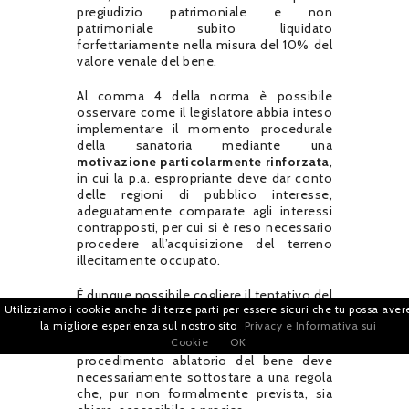
pregiudizio patrimoniale e non
patrimoniale subito liquidato
forfettariamente nella misura del 10% del
valore venale del bene.
Al comma 4 della norma è possibile
osservare come il legislatore abbia inteso
implementare il momento procedurale
della sanatoria mediante una
motivazione particolarmente rinforzata
,
in cui la p.a. espropriante deve dar conto
delle regioni di pubblico interesse,
adeguatamente comparate agli interessi
contrapposti, per cui si è reso necessario
procedere all’acquisizione del terreno
illecitamente occupato.
È dunque possibile cogliere il tentativo del
Utilizziamo i cookie anche di terze parti per essere sicuri che tu possa aver
legislatore di conformarsi a quella regola
la migliore esperienza sul nostro sito
Privacy e Informativa sui
enunciata nella giurisprudenza della Corte
Cookie
OK
Edu laddove puntualizza che il
procedimento ablatorio del bene deve
necessariamente sottostare a una regola
che, pur non formalmente prevista, sia