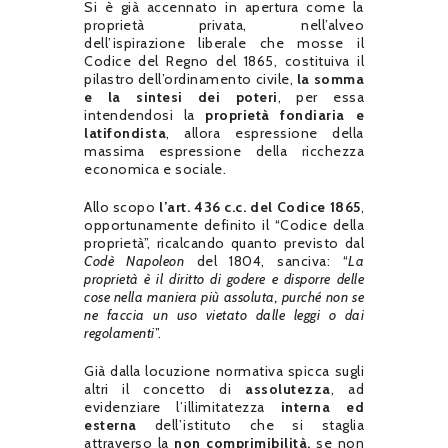
Si è già accennato in apertura come la
proprietà privata, nell’alveo
dell’ispirazione liberale che mosse il
Codice del Regno del 1865, costituiva il
pilastro dell’ordinamento civile,
la somma
e la sintesi dei poteri
, per essa
intendendosi la
proprietà fondiaria e
latifondista
, allora espressione della
massima espressione della ricchezza
economica e sociale.
Allo scopo
l’art. 436 c.c. del Codice 1865
,
opportunamente definito il “Codice della
proprietà”, ricalcando quanto previsto dal
Codè Napoleon
del 1804, sanciva: “
La
proprietà è il diritto di godere e disporre delle
cose nella maniera più assoluta, purché non se
ne faccia un uso vietato dalle leggi o dai
regolamenti
”.
Già dalla locuzione normativa spicca sugli
altri il concetto di
assolutezza
, ad
evidenziare l’illimitatezza
interna ed
esterna
dell’istituto che si staglia
attraverso la
non comprimibilità,
se non