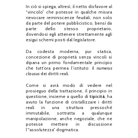
In ciò si spiega, altresì, il netto disfavore al
“vincolo” che potesse in qualche misura
rievocare reminiscenze feudali, non solo
da parte del potere pubblicistico, bensì da
parte dello stesso proprietario,
dovendosi egli attenere strettamente agli
esigui schemi posti dal legislatore.
Da codesta moderna, pur statica,
concezione di proprietà senza vincoli si
dipana un primo fondamentale principio
che tutt’ora permea l’istituto: il
numerus
clausus
dei diritti reali.
Come si avrà modo di vedere nel
prosieguo della trattazione, il principio in
questione, insieme a quello di
tipicità
, ha
avuto la funzione di cristallizzare i diritti
reali in una struttura pressoché
immutabile, sottratta a qualunque
manipolazione, anche negoziale, che ne
potesse mettere in discussione
l’“assolutezza” dogmatica.