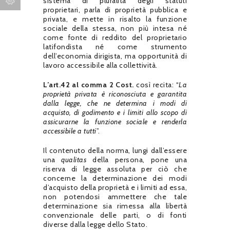
sistema di pluralità degli statuti
proprietari, parla di proprietà pubblica e
privata, e mette in risalto la funzione
sociale della stessa, non più intesa né
come fonte di reddito del proprietario
latifondista né come strumento
dell’economia dirigista, ma opportunità di
lavoro accessibile alla collettività.
L’art.42 al comma 2 Cost.
così recita: “
La
proprietà privata è riconosciuta e garantita
dalla legge, che ne determina i modi di
acquisto, di godimento e i limiti allo scopo di
assicurarne la funzione sociale e renderla
accessibile a tutti
”.
Il contenuto della norma, lungi dall’essere
una
qualitas
della persona, pone una
riserva di legge assoluta per ciò che
concerne la determinazione dei modi
d’acquisto della proprietà e i limiti ad essa,
non potendosi ammettere che tale
determinazione sia rimessa alla libertà
convenzionale delle parti, o di fonti
diverse dalla legge dello Stato.