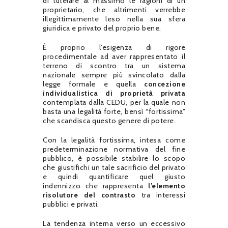
di tutelare al massimo le ragioni di un
proprietario, che altrimenti verrebbe
illegittimamente leso nella sua sfera
giuridica e privato del proprio bene.
È proprio l’esigenza di rigore
procedimentale ad aver rappresentato il
terreno di scontro tra un sistema
nazionale sempre più svincolato dalla
legge formale e quella
concezione
individualistica di proprietà privata
contemplata dalla CEDU, per la quale non
basta una legalità forte, bensì “fortissima”
che scandisca questo genere di potere.
Con la legalità fortissima, intesa come
predeterminazione normativa del fine
pubblico, è possibile stabilire lo scopo
che giustifichi un tale sacrificio del privato
e quindi quantificare quel giusto
indennizzo che rappresenta
l’elemento
risolutore del contrasto
tra interessi
pubblici e privati.
La tendenza interna verso un eccessivo