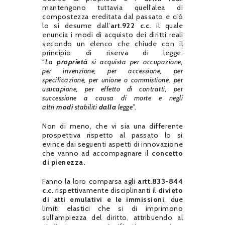
mantengono tuttavia quell’alea di
compostezza ereditata dal passato e ciò
lo si desume dall’
art.922 c.c.
il quale
enuncia i modi di acquisto dei diritti reali
secondo un elenco che chiude con il
principio di riserva di legge:
“
La
proprietà
si acquista per occupazione,
per invenzione, per accessione, per
specificazione, per unione o commistione, per
usucapione, per effetto di contratti, per
successione a causa di morte e negli
altri
modi
stabiliti
dalla
legge
”.
Non di meno, che vi sia una differente
prospettiva rispetto al passato lo si
evince dai seguenti aspetti di innovazione
che vanno ad accompagnare il
concetto
di pienezza.
Fanno la loro comparsa agli
artt.833-844
c.c.
rispettivamente disciplinanti il
divieto
di atti emulativi e le immissioni
, due
limiti elastici che si di imprimono
sull’ampiezza del diritto, attribuendo al