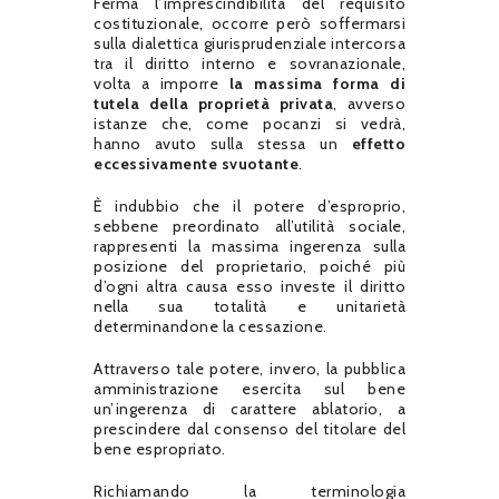
Ferma l’imprescindibilità del requisito
costituzionale, occorre però soffermarsi
sulla dialettica giurisprudenziale intercorsa
tra il diritto interno e sovranazionale,
volta a imporre
la massima forma di
tutela della proprietà privata
, avverso
istanze che, come pocanzi si vedrà,
hanno avuto sulla stessa un
effetto
eccessivamente svuotante
.
È indubbio che il potere d’esproprio,
sebbene preordinato all’utilità sociale,
rappresenti la massima ingerenza sulla
posizione del proprietario, poiché più
d’ogni altra causa esso investe il diritto
nella sua totalità e unitarietà
determinandone la cessazione.
Attraverso tale potere, invero, la pubblica
amministrazione esercita sul bene
un’ingerenza di carattere ablatorio, a
prescindere dal consenso del titolare del
bene espropriato.
Richiamando la terminologia