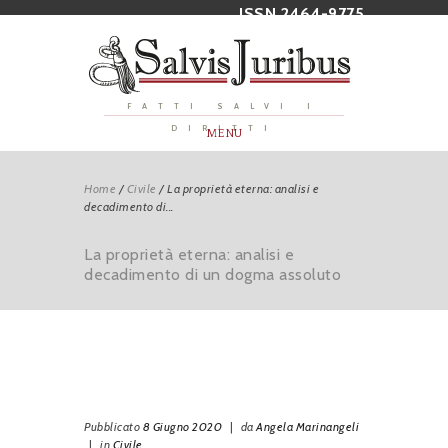
ISSN 2464-9775
FATTI SALVI I
DIRITTI
MENU
Home
/
Civile
/
La proprietà eterna: analisi e
decadimento di...
La proprietà eterna: analisi e
decadimento di un dogma assoluto
Pubblicato
8 Giugno 2020
|
da
Angela Marinangeli
|
in
Civile