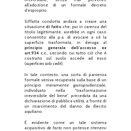
all’adozione di un formale decreto
d’esproprio.
Siffatta condotta andava a creare una
situazione
di fatto
che, pur in carenza del
titolo legittimante, avrebbe in ogni caso
consentito alla p.a. di avocare a sé la
superficie trasformata, in deroga al
principio generale dell’accesso ex
art.934 c.c.
, secondo cui tutto ciò che è
costruito sul suolo accede ad esso
(
superficies solo cedit
).
In tale contesto, una sorta di parvenza
formale veniva recuperata sulla base di un
principio meramente giurisprudenziale,
individuato nella “trasformazione
irreversibile del bene”, preceduta da una
dichiarazione di pubblica utilità, a fronte di
un risarcimento del danno da illecito
aquiliano.
È evidente come un tale sistema
acquisitivo
de facto
non potesse ritenersi