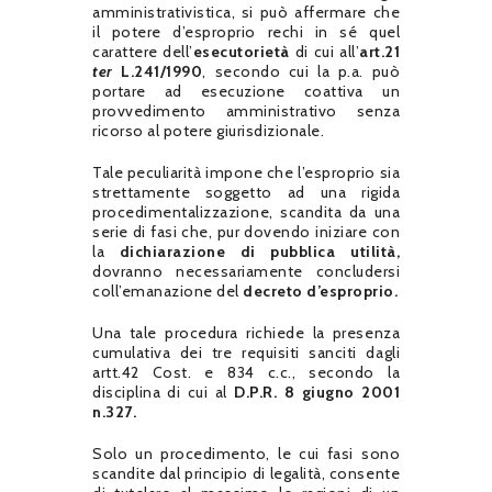
amministrativistica, si può affermare che
il potere d’esproprio rechi in sé quel
carattere dell’
esecutorietà
di cui all’
art.21
ter
L.241/1990
, secondo cui la p.a. può
portare ad esecuzione coattiva un
provvedimento amministrativo senza
ricorso al potere giurisdizionale.
Tale peculiarità impone che l’esproprio sia
strettamente soggetto ad una rigida
procedimentalizzazione, scandita da una
serie di fasi che, pur dovendo iniziare con
la
dichiarazione di pubblica utilità,
dovranno necessariamente concludersi
coll’emanazione del
decreto d’esproprio.
Una tale procedura richiede la presenza
cumulativa dei tre requisiti sanciti dagli
artt.42 Cost. e 834 c.c., secondo la
disciplina di cui al
D.P.R. 8 giugno 2001
n.327.
Solo un procedimento, le cui fasi sono
scandite dal principio di legalità, consente