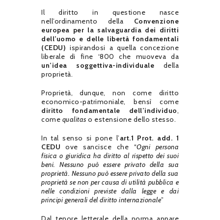
Il diritto in questione nasce
nell’ordinamento della
Convenzione
europea per la salvaguardia dei diritti
dell’uomo e delle libertà fondamentali
(CEDU)
ispirandosi a quella concezione
liberale di fine ‘800 che muoveva da
un’idea soggettiva-individuale
della
proprietà.
Proprietà, dunque, non come diritto
economico-patrimoniale, bensì come
diritto fondamentale dell’individuo
,
come
qualitas
o estensione dello stesso.
In tal senso si pone l’
art.1 Prot. add. 1
CEDU
ove sancisce che “
Ogni persona
fisica o giuridica ha diritto al rispetto dei suoi
beni. Nessuno può essere privato della sua
proprietà. Nessuno può essere privato della sua
proprietà se non per causa di utilità pubblica e
nelle condizioni previste dalla legge e dai
principi generali del diritto internazionale
”
Dal tenore letterale della norma appare