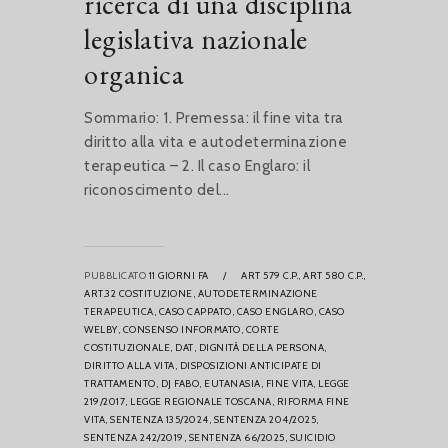
ricerca di una disciplina
legislativa nazionale
organica
Sommario: 1. Premessa: il fine vita tra
diritto alla vita e autodeterminazione
terapeutica – 2. Il caso Englaro: il
riconoscimento del...
PUBBLICATO
11 GIORNI FA
/
ART 579 C.P.,
ART 580 C.P.,
ART.32 COSTITUZIONE,
AUTODETERMINAZIONE
TERAPEUTICA,
CASO CAPPATO,
CASO ENGLARO,
CASO
WELBY,
CONSENSO INFORMATO,
CORTE
COSTITUZIONALE,
DAT,
DIGNITÀ DELLA PERSONA,
DIRITTO ALLA VITA,
DISPOSIZIONI ANTICIPATE DI
TRATTAMENTO,
DJ FABO,
EUTANASIA,
FINE VITA,
LEGGE
219/2017,
LEGGE REGIONALE TOSCANA,
RIFORMA FINE
VITA,
SENTENZA 135/2024,
SENTENZA 204/2025,
SENTENZA 242/2019,
SENTENZA 66/2025,
SUICIDIO