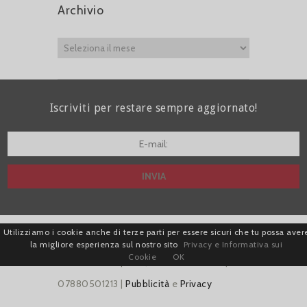
Archivio
Iscriviti per restare sempre aggiornato!
I agree terms and conditions.*
Utilizziamo i cookie anche di terze parti per essere sicuri che tu possa aver
| Avv. Giacomo Romano |
la migliore esperienza sul nostro sito
Privacy e Informativa sui
Cookie
OK
Piazza di Campitelli, 2 - 00186 Roma | P.I.
07880501213 |
Pubblicità
e
Privacy