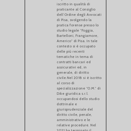
iscritto in qualità di
praticante al Consiglio
dell’Ordine degli Avvocati
di Pisa, svolgendo la
pratica forense presso lo
studio legale “Foggia,
Bartelloni, Frangiamore,
Americo” di Pisa. In tale
contesto si è occupato
delle più recenti
tematiche in tema di
contratti bancari ed
assicurativi ed, in
generale, di diritto
civile.Nel 2018 si è iscritto
al corso di
specializzazione “O.M.” di
Dike giuridica s.r.l.
occupandosi dello studio
dottrinale e
giurisprudenziale del
diritto civile, penale,
amministrativo e le
relative procedure. Nel
2021 ha terminato il