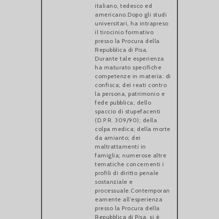
italiano, tedesco ed
americano.Dopo gli studi
universitari, ha intrapreso
il tirocinio formativo
presso la Procura della
Repubblica di Pisa.
Durante tale esperienza
ha maturato specifiche
competenze in materia: di
confisca; dei reati contro
la persona, patrimonio e
fede pubblica; dello
spaccio di stupefacenti
(D.P.R. 309/90); della
colpa medica; della morte
da amianto; dei
maltrattamenti in
famiglia; numerose altre
tematiche concernenti i
profili di diritto penale
sostanziale e
processuale.Contemporan
eamente all’esperienza
presso la Procura della
Repubblica di Pisa, si è