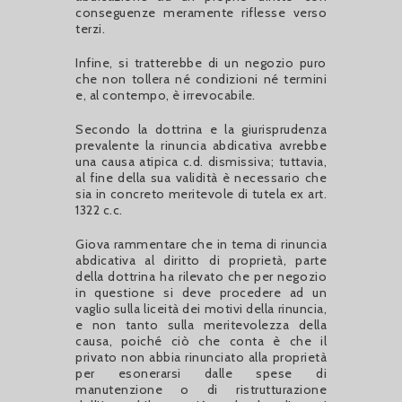
conseguenze meramente riflesse verso
terzi.
Infine, si tratterebbe di un negozio puro
che non tollera né condizioni né termini
e, al contempo, è irrevocabile.
Secondo la dottrina e la giurisprudenza
prevalente la rinuncia abdicativa avrebbe
una causa atipica c.d. dismissiva; tuttavia,
al fine della sua validità è necessario che
sia in concreto meritevole di tutela ex art.
1322 c.c.
Giova rammentare che in tema di rinuncia
abdicativa al diritto di proprietà, parte
della dottrina ha rilevato che per negozio
in questione si deve procedere ad un
vaglio sulla liceità dei motivi della rinuncia,
e non tanto sulla meritevolezza della
causa, poiché ciò che conta è che il
privato non abbia rinunciato alla proprietà
per esonerarsi dalle spese di
manutenzione o di ristrutturazione