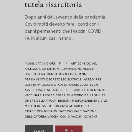
tutela risarcitoria
Dopo anni dall’avvento della pandemia
Covid molti devono fare i conti con i
danni permanenti che i vaccini COVID-
19, in alcuni casi, hanno...
PUBBLICATO
11 GIORNI FA
/
ART. 2043 C.C.,
ASL,
ASSEGNO UNA TANTUM,
COMMISSIONE MEDICO
OSPEDALIERA,
DANNI DA VACCINO,
DANNI
PERMANENTI,
DECRETO LEGISLATIVO 31 MARZO 1998,
DOPPIA PATOLOGIA,
DPCM 26 MAGGIO 2000,
EVENTI
AVVERSI VACCINO,
GIUDICE DEL LAVORO,
INDENNIZZO
VACCINALE,
LEGGE 210/1992,
MINISTERO DELLA SALUTE,
ONERE DELLA PROVA,
REGIONI,
RESPONSABILITÀ CIVILE
MINISTERO SALUTE,
RICORSO GERARCHICO,
RISARCIMENTO DANNI VACCINO,
VACCINAZIONE
OBBLIGATORIA,
VACCINI COVID,
VACCINI COVID-19
LEGGI
0