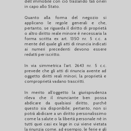
dell’immobile con ciò traslando tali oneri
in capo allo Stato.
Quanto alla forma del negozio si
applicano le regole generali e che,
pertanto, se riguarda il diritto di proprietà
o altro diritto reale minore è necessaria la
forma scritta ex art. 1350 nr. 5 c.c. a
mente del quale gli atti di rinuncia indicati
ai numeri precedenti devono essere
redatti per iscritto.
In via simmetrica l’art. 2643 nr. 5 c.c.
prevede che gli atti di rinuncia avente ad
oggetto diritti reali minori, la proprietà e
comproprietà vadano trascritti.
In merito all’oggetto la giurisprudenza
rileva che il rinunciante ben possa
abdicare da qualsiasi diritto, purché
questo sia disponibile; pertanto, non si
potrà abdicare a un diritto personalissimo
come la salute o la libertà personale né in
tutti quei casi ex lege in cui viene vietata
la rinunzia come, ad esempio, le ferie e gli