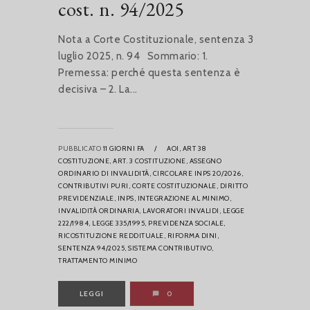
cost. n. 94/2025
Nota a Corte Costituzionale, sentenza 3
luglio 2025, n. 94 Sommario: 1.
Premessa: perché questa sentenza è
decisiva – 2. La...
PUBBLICATO
11 GIORNI FA
/
AOI,
ART 38
COSTITUZIONE,
ART. 3 COSTITUZIONE,
ASSEGNO
ORDINARIO DI INVALIDITÀ,
CIRCOLARE INPS 20/2026,
CONTRIBUTIVI PURI,
CORTE COSTITUZIONALE,
DIRITTO
PREVIDENZIALE,
INPS,
INTEGRAZIONE AL MINIMO,
INVALIDITÀ ORDINARIA,
LAVORATORI INVALIDI,
LEGGE
222/1984,
LEGGE 335/1995,
PREVIDENZA SOCIALE,
RICOSTITUZIONE REDDITUALE,
RIFORMA DINI,
SENTENZA 94/2025,
SISTEMA CONTRIBUTIVO,
TRATTAMENTO MINIMO
LEGGI
0