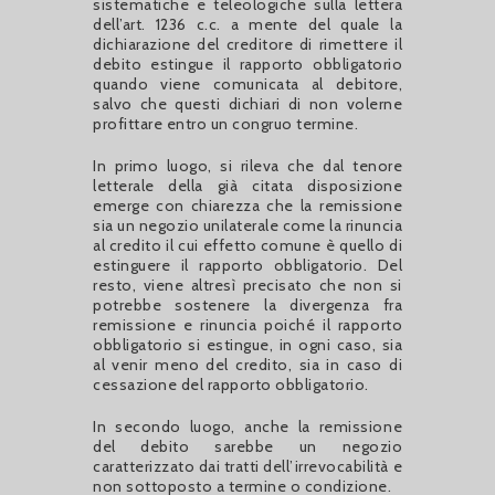
sistematiche e teleologiche sulla lettera
dell’art. 1236 c.c. a mente del quale la
dichiarazione del creditore di rimettere il
debito estingue il rapporto obbligatorio
quando viene comunicata al debitore,
salvo che questi dichiari di non volerne
profittare entro un congruo termine.
In primo luogo, si rileva che dal tenore
letterale della già citata disposizione
emerge con chiarezza che la remissione
sia un negozio unilaterale come la rinuncia
al credito il cui effetto comune è quello di
estinguere il rapporto obbligatorio. Del
resto, viene altresì precisato che non si
potrebbe sostenere la divergenza fra
remissione e rinuncia poiché il rapporto
obbligatorio si estingue, in ogni caso, sia
al venir meno del credito, sia in caso di
cessazione del rapporto obbligatorio.
In secondo luogo, anche la remissione
del debito sarebbe un negozio
caratterizzato dai tratti dell’irrevocabilità e
non sottoposto a termine o condizione.