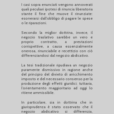
I casi sopra enunciati vengono annoverati
quali peculiari ipotesi di rinuncia liberatoria
stante il fine che muove il rinunziate:
esonerarsi dall’obbligo di pagare le spese
o le riparazioni.
Secondo la miglior dottrina, invece, il
negozio traslativo sarebbe un vero e
proprio contratto, a prestazioni
corrispettive, a causa essenzialmente
onerosa, rinunciabile e recettizio con ciò
differenziandosi dal negozio abdicativo.
La tesi tradizionale ripudiava un negozio
puramente dismissivo in ragione anche
del principio del divieto di arricchimento
imposto e del necessario consenso per la
produzione degli effetti giuridici; tuttavia,
l’orientamento maggioritario ad oggi lo
ritiene ammissibile.
In particolare, sia in dottrina che in
giurisprudenza è stato osservato che il
negozio abdicativo si differenzia,