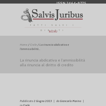
ISSN 2464-9775
FATTI SALVI I
DIRITTI
MENU
Home
/
Civile
/
La rinuncia abdicativa e
l’ammissibilità...
La rinuncia abdicativa e l’ammissibilità
alla rinuncia al diritto di credito
Pubblicato
2 Giugno 2023
|
da
Giancarlo Marino
|
in
Civile