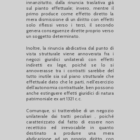
innanzitutto, dalla rinuncia traslativa già
sul pianto effettuale; invero, mentre il
primo produce come effetto diretto la
mera dismissione di un diritto con effetti
solo riflessi verso i terzi, il secondo
genera conseguenze dirette proprio verso
un soggetto determinato.
Inoltre, la rinuncia abdicativa dal punto di
vista strutturale viene annoverata fra i
negozi giuridici unilaterali con effetti
indiretti ex lege, poiché se lo si
annoverasse tra i contratti sarebbe del
tutto inutile sia sul piano strutturale che
effettuale dato che le parti, nell’esercizio
dell’autonomia contrattuale, ben possono
anche estinguere effetti giuridici di natura
patrimoniale ex art 1321 c.c.
Comunque, si tratterebbe di un negozio
unilaterale dai tratti peculiari , poiché
caratterizzato dal fatto di essere non
recettizio ed irrevocabile in quanto
destinato a produrre una mera
abdicazione ad un proprio diritto con