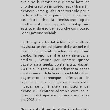
quale se la remissione è stata fatta da
uno dei creditori in solido, essa libererà il
debitore verso gli altri creditori solo per la
parte spettante al primo. Ciò in ragione
del fatto che la remissione opera
direttamente sul rapporto obbligatorio
estinguendo uno dei fasci che connotano
l’obbligazione solidale.
La divergenza fra tali istituti viene altresì
ravvisata anche sul piano delle azioni nel
caso in cui il debitore adempia al proprio
debito. Invero, se vi è stata rinuncia al
credito , l’azione per ripetere quanto
pagato sarà quella contemplata dall’art.
2041 c.c. in tema di arricchimento senza
giusta causa , data la non ripetibilità di un
pagamento comunque effettuato in
ragione di una obbligazione esistente.
Invece, se vi è stata remissione del
debito e il debitore adempia comunque,
questi potrà ripetere l’intera somma ex
art. 2033 c.c.
Nonostante il pregio della ricostruzione