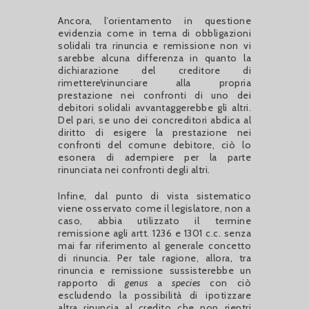
Ancora, l’orientamento in questione
evidenzia come in tema di obbligazioni
solidali tra rinuncia e remissione non vi
sarebbe alcuna differenza in quanto la
dichiarazione del creditore di
rimettere\rinunciare alla propria
prestazione nei confronti di uno dei
debitori solidali avvantaggerebbe gli altri.
Del pari, se uno dei concreditori abdica al
diritto di esigere la prestazione nei
confronti del comune debitore, ciò lo
esonera di adempiere per la parte
rinunciata nei confronti degli altri.
Infine, dal punto di vista sistematico
viene osservato come il legislatore, non a
caso, abbia utilizzato il termine
remissione agli artt. 1236 e 1301 c.c. senza
mai far riferimento al generale concetto
di rinuncia. Per tale ragione, allora, tra
rinuncia e remissione sussisterebbe un
rapporto di
genus
a
species
con ciò
escludendo la possibilità di ipotizzare
altra rinuncia al credito che non rientri