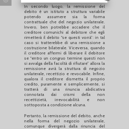
In secondo luogo, la remissione del
debito è un istituto a struttura variabile
potendo assumere sia la forma
contrattuale che del negozio unilaterale.
Invero, ben potrebbe accadere che il
creditore comunichi al debitore che egli
rimetterà il debito “se questi vorrà”: in tal
caso si tratterebbe di una remissione a
costruzione bilaterale. Viceversa, quando
il creditore affermi di liberare il debitore
se “entro un congruo termine questi non
si avvalga della facoltà di rifiutare” allora la
remissione avrà la struttura di negozio
unilaterale, recettizio e revocabile. Infine,
qualora il creditore dismetta il proprio
credito, puramente e semplicemente, si
tratterà di una rinuncia abdicativa
connotata dai crismi della non
recettizietà, irrevocabilità e non
sottoposta a condizione alcuna.
Pertanto, la remissione del debito, anche
nella forma del negozio unilaterale,
comunque divergerà dalla rinuncia del