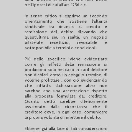
nell’ipotesi di cui all’art. 1236 c.c.
In senso critico si esprime un secondo
orientamento che sostiene l’alterità
strutturale tra rinuncia al credito e
remissione del debito rilevando che
quest’ultima sia, in realtà, un negozio
bilaterale recettizio, revocabile e
sottoponibile a termini e condizioni.
Più nello specifico, viene evidenziato
come gli effetti della remissione si
producono solo nel caso in cui il debitore
non dichiari, entro un congruo termine, di
volerne profittare , con ciò evidenziando
che siffatta dichiarazione altro non
sarebbe che una accettazione rispetto
alla proposta formulata dal creditore.
Quanto detto sarebbe ulteriormente
avvalorato dalla circostanza che il
creditore deve, in ogni caso, comunicare
la propria volontà di rimettere il debito.
Ebbene, già alla luce di tali considerazioni