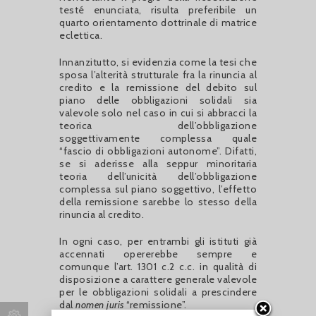
testé enunciata, risulta preferibile un
quarto orientamento dottrinale di matrice
eclettica.
Innanzitutto, si evidenzia come la tesi che
sposa l’alterità strutturale fra la rinuncia al
credito e la remissione del debito sul
piano delle obbligazioni solidali sia
valevole solo nel caso in cui si abbracci la
teorica dell’obbligazione
soggettivamente complessa quale
“fascio di obbligazioni autonome”. Difatti,
se si aderisse alla seppur minoritaria
teoria dell’unicità dell’obbligazione
complessa sul piano soggettivo, l’effetto
della remissione sarebbe lo stesso della
rinuncia al credito.
In ogni caso, per entrambi gli istituti già
accennati opererebbe sempre e
comunque l’art. 1301 c.2 c.c. in qualità di
disposizione a carattere generale valevole
per le obbligazioni solidali a prescindere
dal
nomen juris
“remissione”.