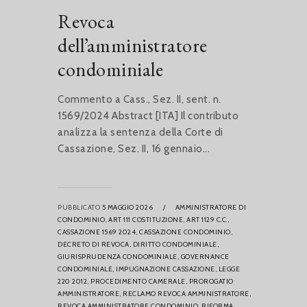
Revoca
dell’amministratore
condominiale
Commento a Cass., Sez. II, sent. n.
1569/2024 Abstract [ITA] Il contributo
analizza la sentenza della Corte di
Cassazione, Sez. II, 16 gennaio...
PUBBLICATO
5 MAGGIO 2026
/
AMMINISTRATORE DI
CONDOMINIO,
ART 111 COSTITUZIONE,
ART 1129 C.C.,
CASSAZIONE 1569 2024,
CASSAZIONE CONDOMINIO,
DECRETO DI REVOCA,
DIRITTO CONDOMINIALE,
GIURISPRUDENZA CONDOMINIALE,
GOVERNANCE
CONDOMINIALE,
IMPUGNAZIONE CASSAZIONE,
LEGGE
220 2012,
PROCEDIMENTO CAMERALE,
PROROGATIO
AMMINISTRATORE,
RECLAMO REVOCA AMMINISTRATORE,
REVOCA AMMINISTRATORE CONDOMINIO,
RIFORMA