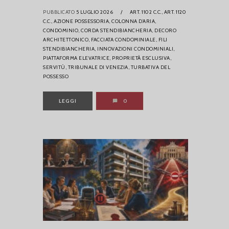
PUBBLICATO
5 LUGLIO 2026
/
ART. 1102 C.C.,
ART. 1120
C.C.,
AZIONE POSSESSORIA,
COLONNA D’ARIA,
CONDOMINIO,
CORDA STENDIBIANCHERIA,
DECORO
ARCHITETTONICO,
FACCIATA CONDOMINIALE,
FILI
STENDIBIANCHERIA,
INNOVAZIONI CONDOMINIALI,
PIATTAFORMA ELEVATRICE,
PROPRIETÀ ESCLUSIVA,
SERVITÙ,
TRIBUNALE DI VENEZIA,
TURBATIVA DEL
POSSESSO
LEGGI
0