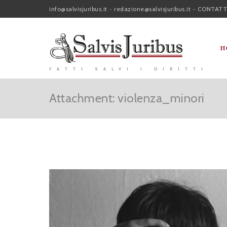
info@salvisjuribus.it
-
redazione@salvisjuribus.it
-
CONTATT
H
FATTI SALVI I DIRITTI
Attachment: violenza_minori