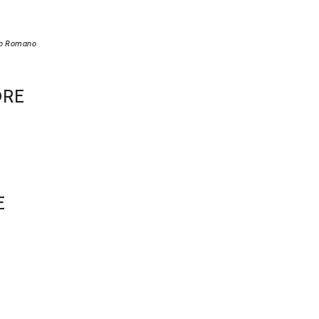
mo Romano
ORE
E