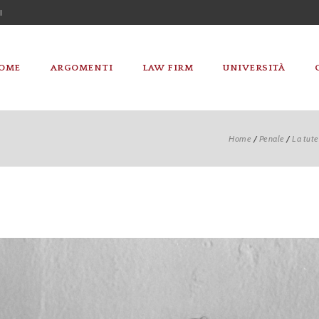
I
OME
ARGOMENTI
LAW FIRM
UNIVERSITÀ
Home
/
Penale
/
La tutel