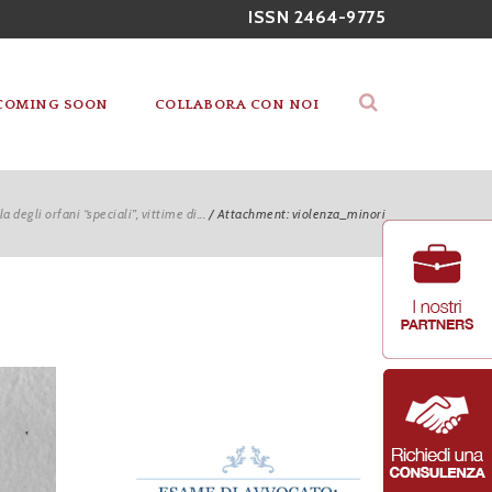
ISSN 2464-9775
COMING SOON
COLLABORA CON NOI
a degli orfani “speciali”, vittime di...
/
Attachment: violenza_minori