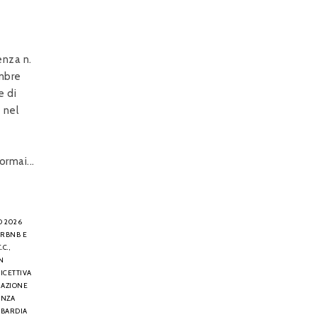
enza n.
mbre
e di
e nel
ormai...
O 2026
IRBNB E
.C.,
N
RICETTIVA
NAZIONE
ENZA
MBARDIA