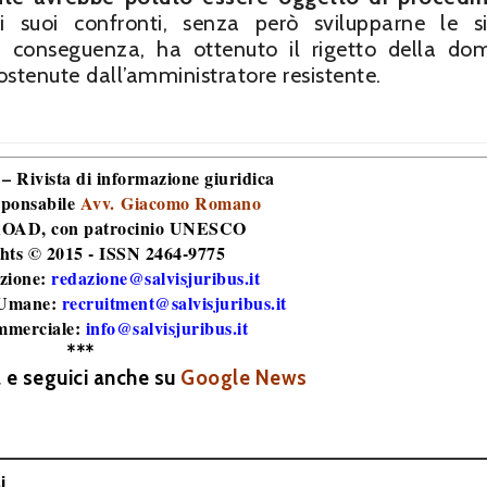
 suoi confronti, senza però svilupparne le s
 di conseguenza, ha ottenuto il rigetto della d
ostenute dall’amministratore resistente.
 – Rivista di informazione giuridica
sponsabile
Avv. Giacomo Romano
 ROAD
, con patrocinio UNESCO
hts © 2015 - ISSN 2464-9775
zione:
redazione@salvisjuribus.it
 Umane:
recruitment@salvisjuribus.it
mmerciale:
info@salvisjuribus.it
***
a e seguici anche su
Google News
i