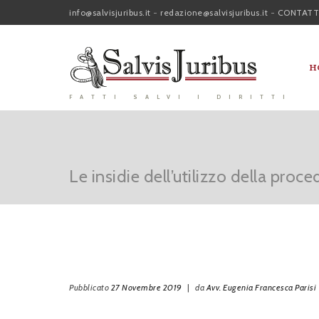
info@salvisjuribus.it
-
redazione@salvisjuribus.it
-
CONTATT
H
FATTI SALVI I DIRITTI
Le insidie dell’utilizzo della pr
Pubblicato
27 Novembre 2019
|
da
Avv. Eugenia Francesca Parisi