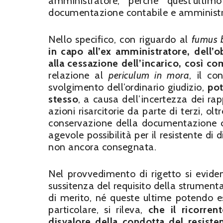
amministratore, perchè quest’ulti
documentazione contabile e amministr
Nello specifico, con riguardo al
fumus b
in capo all’ex amministratore, dell’
alla cessazione dell’incarico, così co
relazione al
periculum in mora
, il co
svolgimento dell’ordinario giudizio,
pot
stesso
, a causa dell’incertezza dei rapp
azioni risarcitorie da parte di terzi, o
conservazione della documentazione con
agevole possibilità per il resistente 
non ancora consegnata.
Nel provvedimento di rigetto si evide
sussitenza del requisito della strument
di merito, né queste ultime potendo es
particolare, si rileva,
che il ricorren
disvalore della condotta del resist