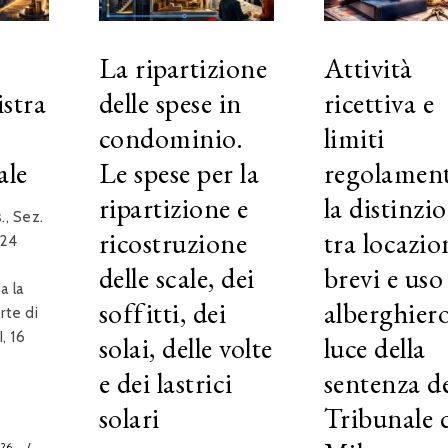
La ripartizione
Attività
istra
delle spese in
ricettiva e
condominio.
limiti
ale
Le spese per la
regolament
ripartizione e
la distinzi
, Sez.
ricostruzione
tra locazio
024
delle scale, dei
brevi e uso
a la
soffitti, dei
alberghiero
rte di
, 16
solai, delle volte
luce della
e dei lastrici
sentenza d
solari
Tribunale 
026
/