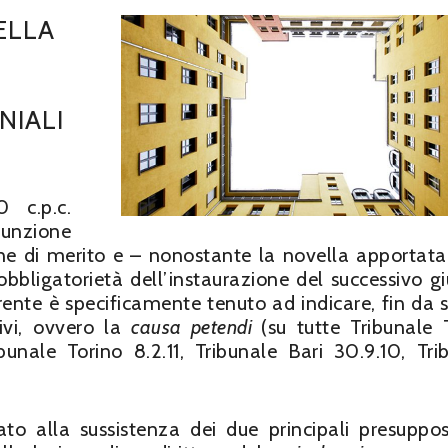
DELLA
NIALI
 c.p.c.
funzione
ione di merito e – nonostante la novella apportata
bligatorietà dell’instaurazione del successivo gi
orrente è specificamente tenuto ad indicare, fin da s
ivi, ovvero la
causa petendi
(su tutte Tribunale 
bunale Torino 8.2.11, Tribunale Bari 30.9.10, Tri
nato alla sussistenza dei due principali presuppos