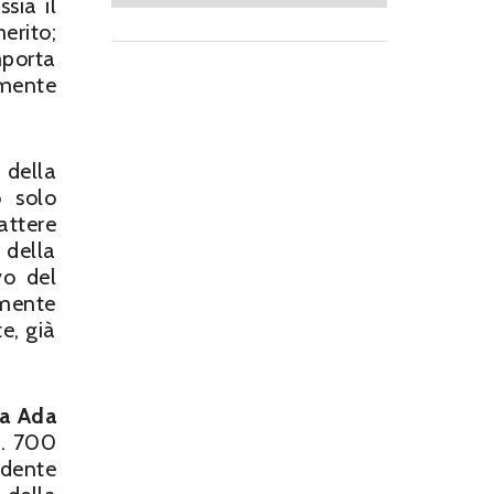
ssia il
erito;
porta
amente
 della
o solo
attere
 della
vo del
amente
e, già
sa Ada
rt. 700
dente