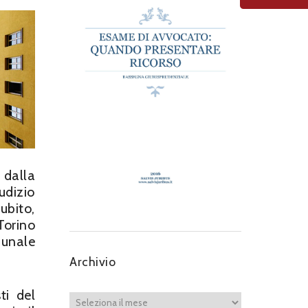
 dalla
udizio
ubito,
Torino
bunale
Archivio
ti del