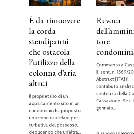
È da rimuovere
Revoca
la corda
dell’ammin
stendipanni
tore
che ostacola
condomini
l’utilizzo della
Commento a Cass.
colonna d’aria
II, sent. n. 1569/2
Abstract [ITA] Il
altrui
contributo analizz
sentenza della Co
Il proprietario di un
Cassazione, Sez. II
appartamento sito in un
gennaio...
condominio ha proposto
un’azione cautelare per
turbativa del possesso,
deducendo che un’altra...
PUBBLICATO
5 MAGGIO 2