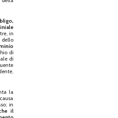
della
bligo,
iniale
tre, in
 dello
ominio
chio di
ale di
guente
dente,
nta la
 causa
so; in
che il
imento