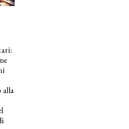
ari:
one
ni
 alla
el
di