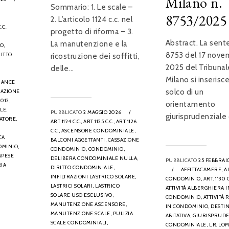
Milano n.
Sommario: 1. Le scale –
8753/2025
2. L’articolo 1124 c.c. nel
.C.,
progetto di riforma – 3.
Abstract. La sent
La manutenzione e la
O,
8753 del 17 nove
RITTO
ricostruzione dei soffitti,
2025 del Tribunal
delle...
Milano si inserisc
NANCE
solco di un
AZIONE
012,
orientamento
LE,
PUBBLICATO
2 MAGGIO 2026
/
giurisprudenziale 
ATORE,
ART 1124 C.C.,
ART 1125 C.C.,
ART 1126
C.C.,
ASCENSORE CONDOMINIALE,
CA
BALCONI AGGETTANTI,
CASSAZIONE
OMINIO,
CONDOMINIO,
CONDOMINIO,
SPESE
DELIBERA CONDOMINIALE NULLA,
PUBBLICATO
25 FEBBRAI
IA
DIRITTO CONDOMINIALE,
/
AFFITTACAMERE,
A
INFILTRAZIONI LASTRICO SOLARE,
CONDOMINIO,
ART. 1130 C
LASTRICI SOLARI,
LASTRICO
ATTIVITÀ ALBERGHIERA I
SOLARE USO ESCLUSIVO,
CONDOMINIO,
ATTIVITÀ 
MANUTENZIONE ASCENSORE,
IN CONDOMINIO,
DESTI
MANUTENZIONE SCALE,
PULIZIA
ABITATIVA,
GIURISPRUD
SCALE CONDOMINIALI,
CONDOMINIALE,
L.R. LO