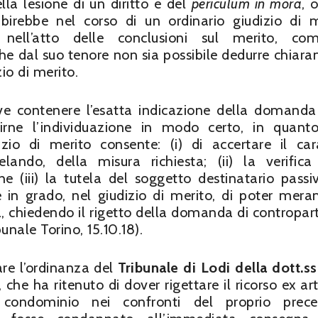
lla lesione di un diritto e del
periculum in mora
, o
ubirebbe nel corso di un ordinario giudizio di m
nell’atto delle conclusioni sul merito, com
che dal suo tenore non sia possibile dedurre chiar
io di merito.
deve contenere l’esatta indicazione della domanda
rne l’individuazione in modo certo, in quant
zio di merito consente: (i) di accertare il car
elando, della misura richiesta; (ii) la verifica
e (iii) la tutela del soggetto destinatario passi
 in grado, nel giudizio di merito, di poter mer
a, chiedendo il rigetto della domanda di contropart
unale Torino, 15.10.18).
are l’ordinanza del
Tribunale di Lodi della dott.s
, che ha ritenuto di dover rigettare il ricorso ex a
condominio nei confronti del proprio prece