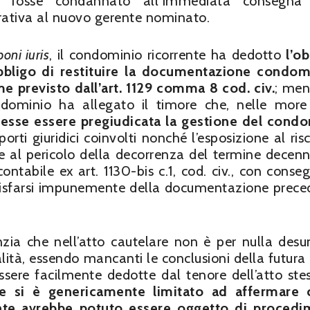
mo fosse condannato all’immediata consegna 
ativa al nuovo gerente nominato.
oni iuris
, il condominio ricorrente ha dedotto
l’ob
obbligo di restituire la documentazione condom
me previsto dall’art. 1129 comma 8 cod. civ.
; men
ndominio ha allegato il timore che, nelle more
esse essere pregiudicata la gestione del cond
orti giuridici coinvolti nonché l’esposizione al ris
ltre al pericolo della decorrenza del termine decenn
tabile ex art. 1130-bis c.1, cod. civ., con conse
di disfarsi impunemente della documentazione prece
nzia che nell’atto cautelare non è per nulla desu
alità, essendo mancanti le conclusioni della futura
sere facilmente dedotte dal tenore dell’atto stes
te si è genericamente limitato ad affermare 
ente avrebbe potuto essere oggetto di proced