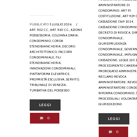
AMMINISTRATORE DI
CONDOMINIO,
ART 111
COSTITUZIONE,
ART 1129 C
CASSAZIONE 1569 2024,
PUBBLICATO
5 LUGLIO 2026
/
CASSAZIONE CONDOMINI
ART. 1102 C.C.,
ART. 1120 C.C.,
AZIONE
DECRETO DI REVOCA,
DI
POSSESSORIA,
COLONNA D’ARIA,
CONDOMINIALE,
CONDOMINIO,
CORDA
GIURISPRUDENZA
STENDIBIANCHERIA,
DECORO
CONDOMINIALE,
GOVER
ARCHITETTONICO,
FACCIATA
CONDOMINIALE,
IMPUGN
CONDOMINIALE,
FILI
CASSAZIONE,
LEGGE 220 2
STENDIBIANCHERIA,
PROCEDIMENTO CAMERA
INNOVAZIONI CONDOMINIALI,
PROROGATIO AMMINISTR
PIATTAFORMA ELEVATRICE,
RECLAMO REVOCA
PROPRIETÀ ESCLUSIVA,
SERVITÙ,
AMMINISTRATORE,
REVO
TRIBUNALE DI VENEZIA,
AMMINISTRATORE COND
TURBATIVA DEL POSSESSO
RIFORMA CONDOMINIO,
PROCESSUALI,
VOLONTAR
GIURISDIZIONE
LEGGI
0
LEGGI
0