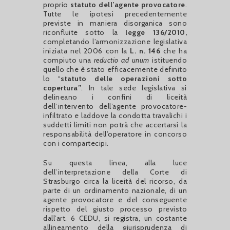
proprio
statuto dell’agente provocatore
.
Tutte le ipotesi precedentemente
previste in maniera disorganica sono
riconfluite sotto la
legge 136/2010,
completando l’armonizzazione legislativa
iniziata nel 2006 con la
L. n. 146
che ha
compiuto una
reductio ad unum
istituendo
quello che è stato efficacemente definito
lo “
statuto delle operazioni sotto
copertura”
. In tale sede legislativa si
delineano i confini di liceità
dell’intervento dell’agente provocatore-
infiltrato e laddove la condotta travalichi i
suddetti limiti non potrà che accertarsi la
responsabilità dell’operatore in concorso
con i compartecipi.
Su questa linea, alla luce
dell’interpretazione della Corte di
Strasburgo circa la liceità del ricorso, da
parte di un ordinamento nazionale, di un
agente provocatore e del conseguente
rispetto del giusto processo previsto
dall’art. 6 CEDU, si registra, un costante
allineamento della giurisprudenza di