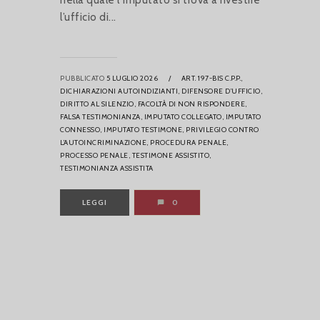
nella quale l’imputato si trova a rivestire
l’ufficio di...
PUBBLICATO
5 LUGLIO 2026
/
ART. 197-BIS C.P.P.,
DICHIARAZIONI AUTOINDIZIANTI,
DIFENSORE D’UFFICIO,
DIRITTO AL SILENZIO,
FACOLTÀ DI NON RISPONDERE,
FALSA TESTIMONIANZA,
IMPUTATO COLLEGATO,
IMPUTATO
CONNESSO,
IMPUTATO TESTIMONE,
PRIVILEGIO CONTRO
L’AUTOINCRIMINAZIONE,
PROCEDURA PENALE,
PROCESSO PENALE,
TESTIMONE ASSISTITO,
TESTIMONIANZA ASSISTITA
LEGGI
0