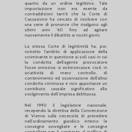
quanto da un ordine legittimo. Tale
impostazione non era esente da
contraddizioni tant’è che la Corte di
Cassazione ha cercato di risolvere con
una serie di pronunce che risalgono agli
ultimi anni ’60 fino ad agitare
nuovamente il dibattito ai nostri giorni.
La stessa Corte di legittimità ha, poi,
ristretto l’ambito di applicazione della
scriminante in questione ai soli casi in cui
la condotta dell’agente provocatore
fosse omissiva: si estrinsecasse, cioè, in
un’attività di mero controllo, di
contenimento ed osservazione dell’altrui
condotta criminosa e non apportasse un
contributo causale significativo allo
svolgimento dell’impresa delittuosa.
Nel 1990 il legislatore nazionale,
recependo la direttiva della Convenzione
di Vienna sulla necessità di prevedere
nell’ordinamento giuridico interno le
consegne sorvegliate e le consegne
controllate per il contrasto al traffico di