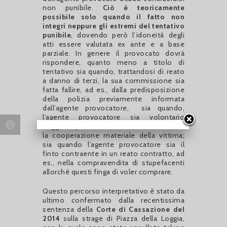
non punibile.
Ciò è teoricamente
possibile solo quando il fatto non
integri neppure gli estremi del tentativo
punibile
, dovendo però l’idoneità degli
atti essere valutata ex ante e a base
parziale. In genere il provocato dovrà
rispondere, quanto meno a titolo di
tentativo sia quando, trattandosi di reato
a danno di terzi, la sua commissione sia
fatta fallire, ad es., dalla predisposizione
della polizia previamente informata
dall’agente provocatore, sia quando,
l’agente provocatore sia volontario
soggetto passivo di un reato che richiede
la cooperazione materiale della vittima;
sia quando l’agente provocatore sia il
finto contraente in un reato contratto, ad
es., nella compravendita di stupefacenti
allorché questi finga di voler comprare.
Questo percorso interpretativo è stato da
ultimo confermato dalla recentissima
sentenza della
Corte di Cassazione del
2014
sulla strage di Piazza della Loggia,