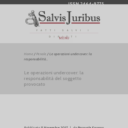
ISSN 2464-9775
FATTI SALVI I
DIRITTI
MENU
Home
/
Penale
/
Le operazioni undercover: la
responsabilità...
Le operazioni undercover: la
responsabilità del soggetto
provocato
Pubblicato
11 Novembre 2017
|
da
Pasquale Fornaro