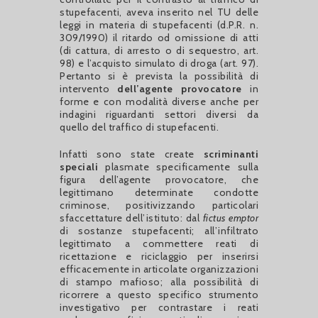
stupefacenti, aveva inserito nel TU delle
leggi in materia di stupefacenti (d.P.R. n.
309/1990) il ritardo od omissione di atti
(di cattura, di arresto o di sequestro, art.
98) e l’acquisto simulato di droga (art. 97).
Pertanto si è prevista la possibilità di
intervento
dell’agente provocatore
in
forme e con modalità diverse anche per
indagini riguardanti settori diversi da
quello del traffico di stupefacenti.
Infatti sono state create
scriminanti
speciali
plasmate specificamente sulla
figura dell’agente provocatore, che
legittimano determinate condotte
criminose, positivizzando particolari
sfaccettature dell’istituto: dal
fictus emptor
di sostanze stupefacenti; all’infiltrato
legittimato a commettere reati di
ricettazione e riciclaggio per inserirsi
efficacemente in articolate organizzazioni
di stampo mafioso; alla possibilità di
ricorrere a questo specifico strumento
investigativo per contrastare i reati