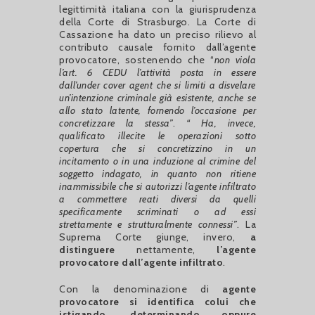
legittimità italiana con la giurisprudenza
della Corte di Strasburgo. La Corte di
Cassazione ha dato un preciso rilievo al
contributo causale fornito dall’agente
provocatore, sostenendo che “
non viola
l’art. 6 CEDU l’attività posta in essere
dall’under cover agent che si limiti a disvelare
un’intenzione criminale già esistente, anche se
allo stato latente, fornendo l’occasione per
concretizzare la stessa”
.
“ Ha, invece,
qualificato illecite le operazioni sotto
copertura che si concretizzino in un
incitamento o in una induzione al crimine del
soggetto indagato, in quanto non ritiene
inammissibile che si autorizzi l’agente infiltrato
a commettere reati diversi da quelli
specificamente scriminati o ad essi
strettamente e strutturalmente connessi”
. La
Suprema Corte giunge, invero,
a
distinguere
nettamente,
l’agente
provocatore dall’agente infiltrato
.
Con la denominazione di
agente
provocatore si identifica colui che
istigando, determinando oppure