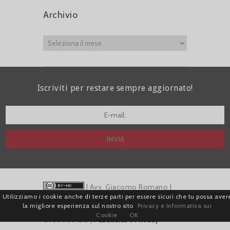
Archivio
Iscriviti per restare sempre aggiornato!
I agree terms and conditions.*
| Avv. Giacomo Romano |
Utilizziamo i cookie anche di terze parti per essere sicuri che tu possa aver
Piazza di Campitelli, 2 - 00186 Roma | P.I.
la migliore esperienza sul nostro sito
Privacy e Informativa sui
Cookie
OK
07880501213 |
Pubblicità
e
Privacy