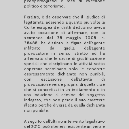
pedopornografici e reati di eversione
politico e terrorismo.
Peraltro, è da osservare che il giudice di
legittimità, aderendo a quanto più volte la
Corte europea dei diritti dell’uomo aveva
avuto occasione di affermare, con la
sentenza
del 28 maggio 2008, n.
38488
, ha distinto la figura dell’agente
infiltrato da quella dell’agente
provocatore in senso stretto ed ha
affermato che le cause di giustificazione
speciali che disciplinano le attività sotto
copertura scriminano solo le condotte
espressamente dichiarate non punibili,
con esclusione dell’attività di
provocazione vera e propria, di quella cioè
che si concretizzi in un incitamento o in
una induzione al crimine del soggetto
indagato, che non perde il suo carattere
illecito perché diversa da quella dichiarata
non punibile.
A seguito dell’ultimo intervento legislativo
del 2010, può ritenersi esistente un vero e