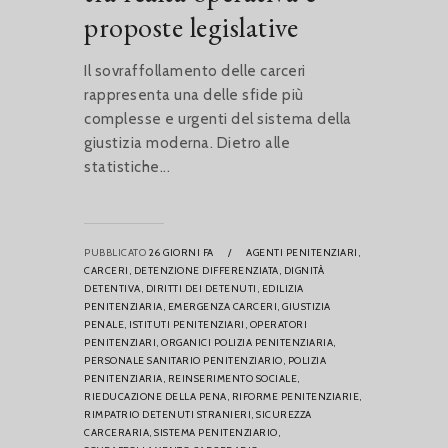
proposte legislative
Il sovraffollamento delle carceri
rappresenta una delle sfide più
complesse e urgenti del sistema della
giustizia moderna. Dietro alle
statistiche...
PUBBLICATO
26 GIORNI FA
/
AGENTI PENITENZIARI,
CARCERI,
DETENZIONE DIFFERENZIATA,
DIGNITÀ
DETENTIVA,
DIRITTI DEI DETENUTI,
EDILIZIA
PENITENZIARIA,
EMERGENZA CARCERI,
GIUSTIZIA
PENALE,
ISTITUTI PENITENZIARI,
OPERATORI
PENITENZIARI,
ORGANICI POLIZIA PENITENZIARIA,
PERSONALE SANITARIO PENITENZIARIO,
POLIZIA
PENITENZIARIA,
REINSERIMENTO SOCIALE,
RIEDUCAZIONE DELLA PENA,
RIFORME PENITENZIARIE,
RIMPATRIO DETENUTI STRANIERI,
SICUREZZA
CARCERARIA,
SISTEMA PENITENZIARIO,