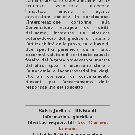
con la quale sono state annullate talune
sentenze assolutorie ritenendo
l’imputato Tramonti un agente
provocatore punibile.
In conclusione,
l’interpretazione conforme alla
Convenzione europea dei diritti
dell’uomo, introduce un ulteriore
potere-dovere del giudice di valutare
l’utilizzabilità della prova, sulla base di
due specifici parametri: da un lato,
occorrerà valutare il contributo causale
fornito dall’agente provocatore, mentre
dall’altro, apparirà necessario stimare
l’autonomia e incontrovertibilità degli
ulteriori elementi di convincimento
rilevanti per l’accertamento della
responsabilità del soggetto.
Salvis Juribus – Rivista di
informazione giuridica
Direttore responsabile
Avv. Giacomo
Romano
Listed in ROAD
, con patrocinio