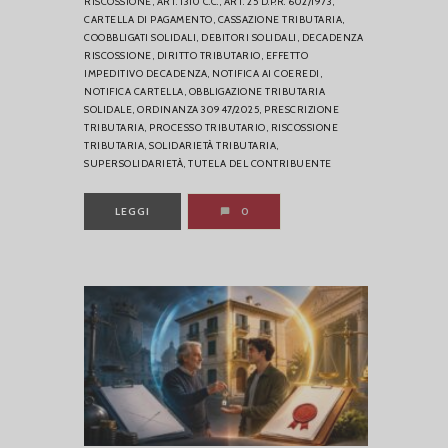
RISCOSSIONE,
ART. 1310 C.C.,
ART. 25 D.P.R. 602/1973,
CARTELLA DI PAGAMENTO,
CASSAZIONE TRIBUTARIA,
COOBBLIGATI SOLIDALI,
DEBITORI SOLIDALI,
DECADENZA
RISCOSSIONE,
DIRITTO TRIBUTARIO,
EFFETTO
IMPEDITIVO DECADENZA,
NOTIFICA AI COEREDI,
NOTIFICA CARTELLA,
OBBLIGAZIONE TRIBUTARIA
SOLIDALE,
ORDINANZA 30947/2025,
PRESCRIZIONE
TRIBUTARIA,
PROCESSO TRIBUTARIO,
RISCOSSIONE
TRIBUTARIA,
SOLIDARIETÀ TRIBUTARIA,
SUPERSOLIDARIETÀ,
TUTELA DEL CONTRIBUENTE
LEGGI
0