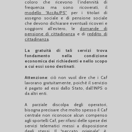
coloro che ricevono l’indennità di
frequenza ma sono ricoverati, il
modello “AccAs/PS”
per i titolari di
assegno sociale e di pensione sociale
che devono dichiarare eventuali ricoveri e
soggiorni all’estero, le
domande di
pensione di cittadinanza
e di
reddito di
cittadinanza
.
La gratuità di tali servizi trova
fondamento nella condizione
economica dei richiedenti e nello scopo
a cui essi sono destinati
.
Attenzione
: ciò non vuol dire che i Caf
lavorano gratuitamente, poiché il servizio
è pagato ad essi dallo Stato, dall’INPS o
da altri enti.
A parziale discolpa degli operatori,
bisogna precisare che molto spesso il Caf
centrale non riconosce alcun compenso
agli sportelli Caf, per rifarsi delle spese dei
servizi telematici messi a disposizione
degli stessi. Il “peccato originale” è,