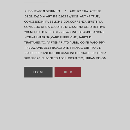
PUBBLICATO
11 GIORNI FA
/
ART. 122 C.P.A.,
ART. 183
D.LGS. 50/2016,
ART. 193 D.LGS. 36/2023,
ART. 49 TFUE,
CONCESSIONI PUBBLICHE,
CONCORRENZA EFFETTIVA,
CONSIGLIO DI STATO,
CORTE DI GIUSTIZIA UE,
DIRETTIVA
2014/23/UE,
DIRITTO DI PRELAZIONE,
DISAPPLICAZIONE
NORMA INTERNA,
GARE PUBBLICHE,
PARITÀ DI
TRATTAMENTO,
PARTENARIATO PUBBLICO PRIVATO,
PPP,
PRELAZIONE DEL PROMOTORE,
PRIMATO DIRITTO UE,
PROJECT FINANCING,
RICORSO INCIDENTALE,
SENTENZA
3805/2026,
SUBENTRO AGGIUDICATARIO,
URBAN VISION
LEGGI
0