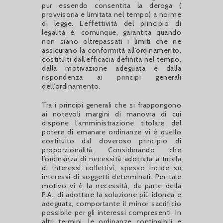
pur essendo consentita la deroga (
provvisoria e limitata nel tempo) a norme
di legge. L’effettività del principio di
legalità è, comunque, garantita quando
non siano oltrepassati i limiti che ne
assicurano la conformità all’ordinamento,
costituiti dall’efficacia definita nel tempo,
dalla motivazione adeguata e dalla
rispondenza ai principi generali
dell’ordinamento.
Tra i principi generali che si frappongono
ai notevoli margini di manovra di cui
dispone l’amministrazione titolare del
potere di emanare ordinanze vi è quello
costituito dal doveroso principio di
proporzionalità. Considerando che
l’ordinanza di necessità adottata a tutela
di interessi collettivi, spesso incide su
interessi di soggetti determinati. Per tale
motivo vi è la necessità, da parte della
P.A., di adottare la soluzione più idonea e
adeguata, comportante il minor sacrificio
possibile per gli interessi compresenti. In
altri termini, le ordinanze contingibili e