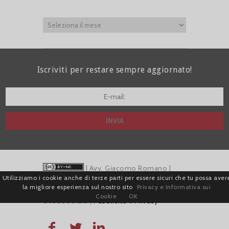
Iscriviti per restare sempre aggiornato!
I agree terms and conditions.*
| Avv. Giacomo Romano |
Utilizziamo i cookie anche di terze parti per essere sicuri che tu possa aver
Piazza di Campitelli, 2 - 00186 Roma | P.I.
la migliore esperienza sul nostro sito
Privacy e Informativa sui
Cookie
OK
07880501213 |
Pubblicità
e
Privacy