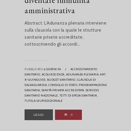
diventare immunità
amministrativa
Abstract. L’Adunanza plenaria interviene
sulla clausola con la quale le strutture
sanitarie private accreditate,
sottoscrivendo gli accordi...
PUBBLICATO
6 GIORNI FA
/
ACCREDITAMENTO
SANITARIO,
ACQUIESCENZA,
ADUNANZA PLENARIA,
ART.
8-QUINQUIES,
BUDGET SANITARIO,
CLAUSOLA DI
SALVAGUARDIA,
CONSIGLIO DI STATO,
PROGRAMMAZIONE
SANITARIA,
SANITÀ PRIVATA ACCREDITATA,
SERVIZIO
SANITARIO NAZIONALE,
TETTI DI SPESA SANITARIA,
TUTELA GIURISDIZIONALE
LEGGI
0