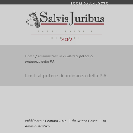
ISSN 2464-9775
FATTI SALVI I
DIRITTI
MENU
Home
/
Amministrativo
/
Limiti al potere di
ordinanza della P.A.
Limiti al potere di ordinanza della P.A.
Pubblicato
2 Gennaio 2017
|
da
Oriana Cossa
|
in
Amministrativo