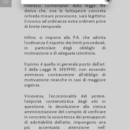
imprevedibili situazioni di rischio per gli
interessi contemplati dalla legge. Ne
deriva che, ove la fattispecie concreta
richieda misure provvisorie, sarà legittimo
il ricorso ad ordinanze extra ordinem prive
di limite temporale.
Infine, si impone alla P.A. che adotta
l’ordinanza il rispetto dei limiti procedurali,
in particolare degli obblighi di
motivazione e di adeguata istruttoria.
Il primo è quello in generale posto dall’art.
3 della Legge N. 241/1990, non essendo
ammesso contravvenire all’obbligo di
motivazione neanche in casi di maggiore
urgenza.
Viceversa, l’eccezionalità del potere,
l’atipicità contenutistica degli atti in
questione, la devoluzione alla stessa
amministrazione del compito di verificare
in concreto la sussistenza dei presupposti
di adottabilità dell’atto, impongono una
più accentuata attenzione nell’