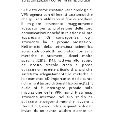
ed autorizzazioni come “ la firma digitale”.
Si è visto come esistano varie tipologie di
VPN ognuna con differenti caratteristiche
che gli users utilizzano al fine di scegliere
il migliore strumento maggiormente
adeguato per la protezione delle loro
comunicazioni nonché in relazione ai loro
apparecchi. Di conseguenza, ogni
strumento ha le proprie prestazioni.
Nell’ambito della letteratura scientifica
sono stati condotti molti studi con varie
metriche e strumenti, alcuni molto
specifici[12][13] [14], tuttavia allo scopo
del nostro articolo credo si possa
utilizzare un recente articolo di analisi che
sintetizza adeguatamente le metriche e
lo strumento più importante. A tale punto
richiamo il lavoro di Sanel Habibovic[15], il
quale si è interrogato proprio sulla
misurazione delle VPN nonché su quali
strumenti utilizzare. Nel suo studio ha
utilizzato le seguenti metriche, ovvero il
throughput, esso indica la quantità di dati
inviati da un punto all’altro durante un