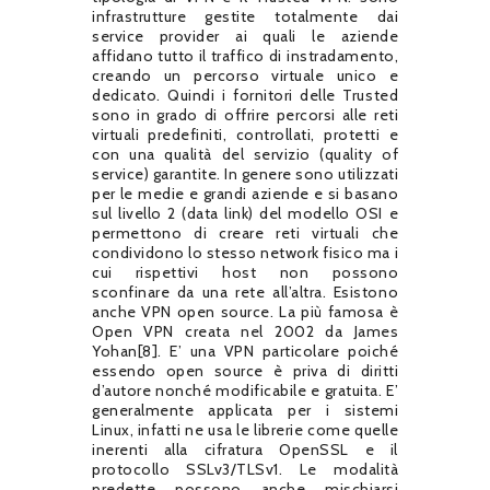
infrastrutture gestite totalmente dai
service provider ai quali le aziende
affidano tutto il traffico di instradamento,
creando un percorso virtuale unico e
dedicato. Quindi i fornitori delle Trusted
sono in grado di offrire percorsi alle reti
virtuali predefiniti, controllati, protetti e
con una qualità del servizio (quality of
service) garantite. In genere sono utilizzati
per le medie e grandi aziende e si basano
sul livello 2 (data link) del modello OSI e
permettono di creare reti virtuali che
condividono lo stesso network fisico ma i
cui rispettivi host non possono
sconfinare da una rete all’altra. Esistono
anche VPN open source. La più famosa è
Open VPN creata nel 2002 da James
Yohan[8]. E’ una VPN particolare poiché
essendo open source è priva di diritti
d’autore nonché modificabile e gratuita. E’
generalmente applicata per i sistemi
Linux, infatti ne usa le librerie come quelle
inerenti alla cifratura OpenSSL e il
protocollo SSLv3/TLSv1. Le modalità
predette possono anche mischiarsi