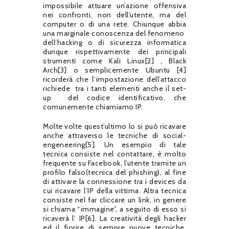
impossibile attuare un’azione offensiva
nei confronti, non dell’utente, ma del
computer o di una rete. Chiunque abbia
una marginale conoscenza del fenomeno
dell’hacking o di sicurezza informatica
dunque rispettivamente dei principali
strumenti come Kali Linux[2] , Black
Arch[3] o semplicemente Ubuntu [4]
ricorderà che l’impostazione dell’attacco
richiede
tra i tanti elementi anche il set-
up
del codice identificativo, che
comunemente chiamiamo IP.
Molte volte quest’ultimo lo si può ricavare
anche attraverso le tecniche di social-
engeneering[5]. Un esempio di tale
tecnica consiste nel contattare, è molto
frequente su Facebook, l’utente tramite un
profilo falso(tecnica del phishing), al fine
di attivare la connessione tra i devices da
cui ricavare l’IP della vittima. Altra tecnica
consiste nel far cliccare un link, in genere
si chiama “immagine”, a seguito di esso si
ricaverà l’ IP[6]. La creatività degli hacker
ed il fiorire di sempre nuove tecniche