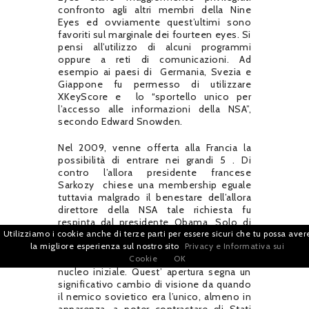
confronto agli altri membri della Nine
Eyes ed ovviamente quest’ultimi sono
favoriti sul marginale dei fourteen eyes. Si
pensi all’utilizzo di alcuni programmi
oppure a reti di comunicazioni. Ad
esempio ai paesi di
Germania, Svezia e
Giappone fu permesso di utilizzare
XKeyScore e
lo “sportello unico per
l’accesso alle informazioni della NSA”,
secondo Edward Snowden.
Nel 2009, venne offerta alla Francia la
possibilità di entrare nei grandi 5 . Di
contro l’allora presidente francese
Sarkozy
chiese una membership eguale
tuttavia malgrado il benestare dell’allora
direttore della NSA tale richiesta fu
respinta dal presidente Obama. Solo di
Utilizziamo i cookie anche di terze parti per essere sicuri che tu possa aver
recente, riporta la rivista Formiche[32],
la migliore esperienza sul nostro sito
Privacy e Informativa sui
che il governo americano avrebbe
Cookie
OK
ipotizzato l’espansione dell’alleanza del
nucleo iniziale. Quest’ apertura segna un
significativo cambio di visione da quando
il nemico sovietico era l’unico, almeno in