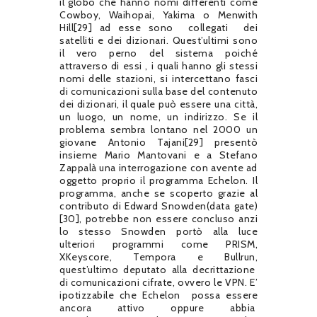
il globo che hanno nomi differenti come
Cowboy, Waihopai, Yakima o Menwith
Hill[29] ad esse sono
collegati
dei
satelliti e dei dizionari. Quest’ultimi sono
il vero perno del sistema poiché
attraverso di essi , i quali hanno gli stessi
nomi delle stazioni, si intercettano fasci
di comunicazioni sulla base del contenuto
dei dizionari, il quale può essere una città,
un luogo, un nome, un indirizzo. Se il
problema sembra lontano nel 2000 un
giovane Antonio Tajani[29] presentò
insieme Mario Mantovani e a Stefano
Zappalà una interrogazione con avente ad
oggetto proprio il programma Echelon. Il
programma, anche se scoperto grazie al
contributo di Edward Snowden(data gate)
[30], potrebbe non essere concluso anzi
lo stesso Snowden portò alla luce
ulteriori programmi come PRISM,
XKeyscore, Tempora e Bullrun,
quest’ultimo deputato alla decrittazione
di comunicazioni cifrate, ovvero le VPN. E’
ipotizzabile che Echelon
possa essere
ancora attivo oppure abbia