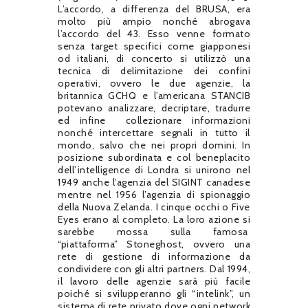
L’accordo, a differenza del BRUSA, era
molto più ampio nonché abrogava
l’accordo del 43. Esso venne formato
senza target specifici come giapponesi
od italiani, di concerto si utilizzò una
tecnica di delimitazione dei confini
operativi, ovvero le due agenzie, la
britannica GCHQ e l’americana STANCIB
potevano analizzare, decriptare, tradurre
ed infine
collezionare informazioni
nonché intercettare segnali in tutto il
mondo, salvo che nei propri domini. In
posizione subordinata e col beneplacito
dell’intelligence di Londra si unirono nel
1949 anche l’agenzia del SIGINT canadese
mentre nel 1956 l’agenzia di spionaggio
della Nuova Zelanda. I cinque occhi o Five
Eyes erano al completo. La loro azione si
sarebbe mossa sulla famosa
“piattaforma” Stoneghost, ovvero una
rete di gestione di informazione da
condividere con gli altri partners. Dal 1994,
il lavoro delle agenzie sarà più facile
poiché si svilupperanno gli “intelink”, un
sistema di rete privato dove ogni network