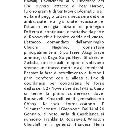
Hawaii). L’avvicinarsi al 6 Dicembre del
1941, ovvero l’attacco di Pear Harbor,
furono gremiti di tentativi diplomatici per
evitare il peggio tuttavia nella sera del 6 le
ambasciate era già state evacuate e
l’attacco era già iniziato di proseguo
l’offerta di continuare le trattative da parte
di Roosevelt a Hirohito cadde nel vuoto.
L’attacco comandato dall’ammiraglio
Chūichi Nagumo, consisteva
principalmente in 6 portaerei Akagi (nave
ammiraglia), Kaga, Soryu, Hiryu, Shokaku e
Zuikaku, con le quali i nipponici volevano
sferrare un attacco mortale agli americani.
Passata la fase di stordimento ci furono i
primi confronti con gli alleati al fine di
coordinarsi per contrastare le forze
dell’asse. Il 27 Novembre del 1943 al Cairo
si tenne la prima conferenza dove
Roosevelt, Churchill ed il generalissimo
Ch’ang Kai-shek formalizzarono l’
”alleanza” contro il Giappone. Dal 14 al 24
Gennaio, all’hotel Anfa di Casablanca si
riunirono Franklin D. Roosevelt, Winston
Churchill e i generali francesi Henri