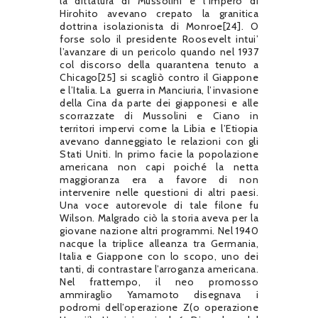
la dittatura di Mussolini e l’impero di
Hirohito avevano crepato la granitica
dottrina isolazionista di Monroe[24]. O
forse solo il presidente Roosevelt intui’
l’avanzare di un pericolo quando nel 1937
col discorso della quarantena tenuto a
Chicago[25] si scagliò contro il Giappone
e l’Italia. La
guerra in Manciuria, l’invasione
della Cina da parte dei giapponesi e alle
scorrazzate di Mussolini e Ciano in
territori impervi come la Libia e l’Etiopia
avevano danneggiato le relazioni con gli
Stati Uniti. In primo facie la popolazione
americana non capi poiché la netta
maggioranza era a favore di non
intervenire nelle questioni di altri paesi.
Una voce autorevole di tale filone fu
Wilson. Malgrado ciò la storia aveva per la
giovane nazione altri programmi. Nel 1940
nacque la triplice alleanza tra Germania,
Italia e Giappone con lo scopo, uno dei
tanti, di contrastare l’arroganza americana.
Nel frattempo, il neo promosso
ammiraglio Yamamoto disegnava i
podromi dell’operazione Z(o operazione