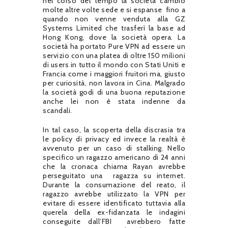
nel corso del tempo la società cambiò
molte altre volte sede e si espanse
fino a
quando non venne venduta alla GZ
Systems Limited che trasferì la base ad
Hong Kong, dove la società opera. La
società ha portato Pure VPN ad essere un
servizio con una platea di oltre 150 milioni
di users in tutto il mondo con Stati Uniti e
Francia come i maggiori fruitori ma, giusto
per curiosità, non lavora in Cina. Malgrado
la società godi di una buona reputazione
anche lei non è stata indenne da
scandali.
In tal caso, la scoperta della discrasia tra
le policy di privacy ed invece la realtà è
avvenuto per un caso di stalking. Nello
specifico un ragazzo americano di 24 anni
che la cronaca chiama Rayan avrebbe
perseguitato una
ragazza su internet.
Durante la consumazione del reato, il
ragazzo avrebbe utilizzato la VPN per
evitare di essere identificato tuttavia alla
querela della ex-fidanzata le indagini
conseguite dall’FBI
avrebbero fatte