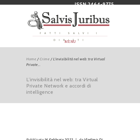
ISSN 2464-9775
FATTI SALVI I
DIRITTI
MENU
Home
/
Crime
/
L’invisibilità nel web: tra Virtual
Private...
L’invisibilità nel web: tra Virtual
Private Network e accordi di
intelligence
Pubblicato
16 Febbraio 2022
|
da
Vladimir Di