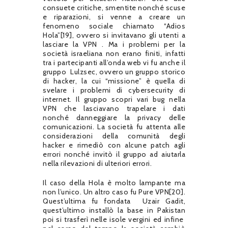
consuete critiche, smentite nonché scuse
e riparazioni, si venne a creare un
fenomeno sociale chiamato “Adios
Hola”[19], ovvero si invitavano gli utenti a
lasciare la VPN . Ma i problemi per la
società israeliana non erano finiti, infatti
tra i partecipanti all’onda web vi fu anche il
gruppo
Lulzsec, ovvero un gruppo storico
di hacker, la cui “missione” è quella di
svelare i problemi di cybersecurity di
internet. Il gruppo scopri vari bug nella
VPN che lasciavano trapelare i dati
nonché danneggiare la privacy delle
comunicazioni. La società fu attenta alle
considerazioni della comunità degli
hacker e rimediò con alcune patch agli
errori nonché invitò il gruppo ad aiutarla
nella rilevazioni di ulteriori errori.
Il caso della Hola è molto lampante ma
non l’unico. Un altro caso fu Pure VPN[20].
Quest’ultima fu fondata Uzair Gadit,
quest’ultimo installò la base in Pakistan
poi si trasferì nelle isole vergini ed infine