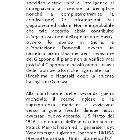
specifico alcune unità di intelligence si
impegnavano a ricercare, a decriptare
nonché a completare(tramite la
condivisione) le informazioni sui
giapponesi ed italiani. Non è improbabile
che tale accordo abbia contribuito
all’organizzazione dell’operazione Husky,
ovvero lo sbarco in Sicilia, e
all’operazione Downfall, ovvero un
ipotetico piano d’azione per l’ invasione
del Giappone. Il piano non si verificò mai
poiché il Giappone capitolò prima a causa
delle bombe atomiche sganciate su
Hiroshima e Nagasaki dopo la cruenta
battaglia di Okinawa.
Alla conclusione delle seconda guerra
mondiale, il reame inglese e la
superpotenza americana si avviavano
verso la guerra fredda, dunque nuovi
avversari, nuovo accordo. Il 5 Marzo del
1946 il colonnello dell’esercito britannico
Patrick Marr-Johnson ed il generale Hoyt
Vanderberger siglarono l’accordo UKUSA
(RegnoUnito/Stati Uniti d’america)[27].