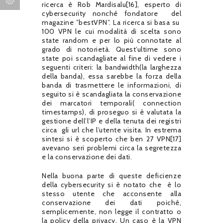
ricerca è Rob Mardisalu[16], esperto di
cybersecurity nonché fondatore
del
magazine ”bestVPN”. La ricerca si basa su
100 VPN le cui modalità di scelta sono
state random e per lo più connotate al
grado di notorietà. Quest’ultime sono
state poi scandagliate al fine di vedere i
seguenti criteri: la bandwidth(la larghezza
della banda), essa sarebbe la forza della
banda di trasmettere le informazioni, di
seguito si è scandagliata la conservazione
dei marcatori temporali( connection
timestamps), di proseguo si è valutata la
gestione dell’l’IP e della tenuta dei registri
circa
gli url che l’utente visita. In estrema
sintesi si è scoperto che ben 27 VPN[17]
avevano seri problemi circa la segretezza
e la conservazione dei dati.
Nella buona parte di queste deficienze
della cybersecurity si è notato che
è lo
stesso utente che acconsente alla
conservazione dei dati poiché,
semplicemente, non legge il contratto o
la policy della privacy. Un caso è la VPN