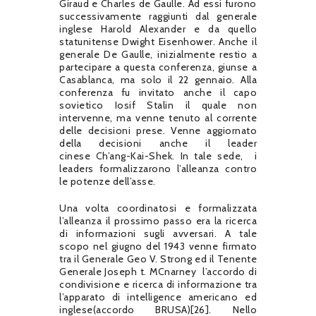
Giraud e Charles de Gaulle. Ad essi furono
successivamente raggiunti dal generale
inglese Harold Alexander e da quello
statunitense Dwight Eisenhower. Anche il
generale De Gaulle, inizialmente restio a
partecipare a questa conferenza, giunse a
Casablanca, ma solo il 22 gennaio. Alla
conferenza fu invitato anche il capo
sovietico Iosif Stalin il quale non
intervenne, ma venne tenuto al corrente
delle decisioni prese. Venne aggiornato
della decisioni anche il leader
cinese Ch’ang-Kai-Shek. In tale sede,
i
leaders formalizzarono l’alleanza contro
le potenze dell’asse.
Una volta coordinatosi e formalizzata
l’alleanza il prossimo passo era la ricerca
di informazioni sugli avversari. A tale
scopo nel giugno del 1943 venne firmato
tra il Generale Geo V. Strong ed il Tenente
Generale Joseph t. MCnarney
l’accordo di
condivisione e ricerca di informazione tra
l’apparato di intelligence americano ed
inglese(accordo BRUSA)[26]. Nello