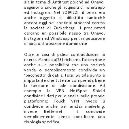
sia in tema di Antitrust poiché ad Onavo
seguirono anche gli acquisiti di
whatsapp
ed Instagram. Nel 2019[22], il tema era
anche oggetto di dibattito tantoché
ancora oggi nei continui processi contro
la società di Zuckerberg
i procuratori
cercano un possibile nesso tra Onavo,
Instagram ed Whatsapp per l’imputazione
di abuso di posizione dominante
Oltre ai casi di palesi contraddizioni, la
ricerca Mardisalu[23] richiama l’attenzione
anche sulla possibilità che una società
venda o semplicemente condivida un
“pacchetto” di dati a
terzi. Su tale punto è
importante che l’utente comprenda bene
la funzione di tale condivisione. Ad
esempio la VPN HotSpot Shield
condivide i dati per le analisi sulle proprie
piattaforme; Touch VPN invece li
condivide anche per analisi marketing,
invece Betternet
li condivide
semplicemente senza specificare una
tipologia specifica.