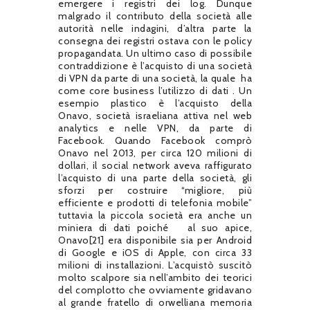
emergere i registri dei log. Dunque
malgrado il contributo della società alle
autorità nelle indagini, d’altra parte la
consegna dei registri ostava con le policy
propagandata. Un ultimo caso di possibile
contraddizione è l’acquisto di una società
di VPN da parte di una società, la quale
ha
come core business l’utilizzo di dati . Un
esempio plastico è l’acquisto della
Onavo, società israeliana attiva nel web
analytics e nelle VPN, da parte di
Facebook. Quando Facebook comprò
Onavo nel 2013, per circa 120 milioni di
dollari, il social network aveva raffigurato
l’acquisto di una parte della società, gli
sforzi per costruire “migliore, più
efficiente e prodotti di telefonia mobile”
tuttavia la piccola società era anche un
miniera di dati poiché
al suo apice,
Onavo[21] era disponibile sia per Android
di Google e iOS di Apple, con circa 33
milioni di installazioni. L’acquistò suscitò
molto scalpore sia nell’ambito dei teorici
del complotto che ovviamente gridavano
al grande fratello di orwelliana memoria