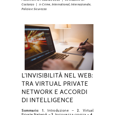
Costanzo
|
in
Crime,
International,
Internazionale,
Polizia e Sicurezza
L’INVISIBILITÀ NEL WEB:
TRA VIRTUAL PRIVATE
NETWORK E ACCORDI
DI INTELLIGENCE
Sommario
:
1.
Introduzione –
2.
Virtual
Private Network –
3.
Insicurezza cronica –
4.