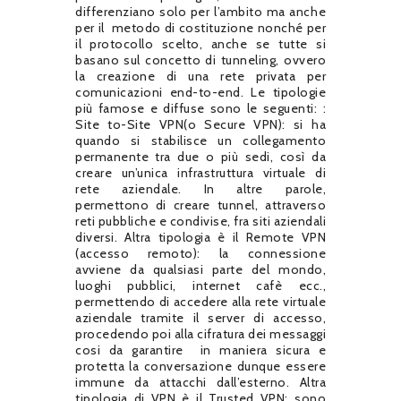
differenziano solo per l’ambito ma anche
per il
metodo di costituzione nonché per
il protocollo scelto, anche se tutte si
basano sul concetto di tunneling, ovvero
la creazione di una rete privata per
comunicazioni end-to-end. Le tipologie
più famose e diffuse sono le seguenti: :
Site to-Site VPN(o Secure VPN): si ha
quando si stabilisce un collegamento
permanente tra due o più sedi, così da
creare un’unica infrastruttura virtuale di
rete aziendale. In altre parole,
permettono di creare tunnel, attraverso
reti pubbliche e condivise, fra siti aziendali
diversi. Altra tipologia è il Remote VPN
(accesso remoto): la connessione
avviene da qualsiasi parte del mondo,
luoghi pubblici, internet cafè ecc.,
permettendo di accedere alla rete virtuale
aziendale tramite il server di accesso,
procedendo poi alla cifratura dei messaggi
cosi da garantire
in maniera sicura e
protetta la conversazione dunque essere
immune da attacchi dall’esterno. Altra
tipologia di VPN è il Trusted VPN: sono