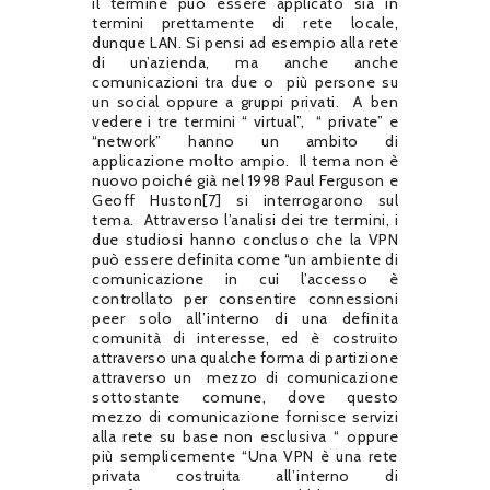
il termine può essere applicato sia in
termini prettamente di rete locale,
dunque LAN. Si pensi ad esempio alla rete
di un’azienda, ma anche anche
comunicazioni tra due o
più persone su
un social oppure a gruppi privati.
A ben
vedere i tre termini “ virtual”,
“ private” e
“network” hanno un ambito di
applicazione molto ampio.
Il tema non è
nuovo poiché già nel 1998 Paul Ferguson e
Geoff Huston[7] si interrogarono sul
tema.
Attraverso l’analisi dei tre termini, i
due studiosi hanno concluso che la VPN
può essere definita come “un ambiente di
comunicazione in cui l’accesso è
controllato per consentire connessioni
peer solo all’interno di una definita
comunità di interesse, ed è costruito
attraverso una qualche forma di partizione
attraverso un
mezzo di comunicazione
sottostante comune, dove questo
mezzo di comunicazione fornisce servizi
alla rete su base non esclusiva “ oppure
più semplicemente “Una VPN è una rete
privata costruita all’interno di