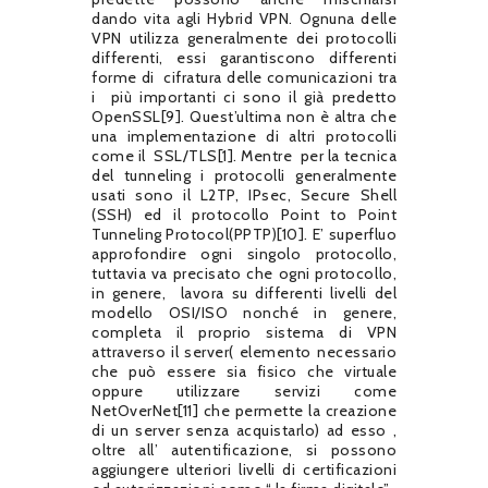
dando vita agli Hybrid VPN. Ognuna delle
VPN utilizza generalmente dei protocolli
differenti, essi garantiscono differenti
forme di
cifratura delle comunicazioni tra
i
più importanti ci sono il già predetto
OpenSSL[9]. Quest’ultima non è altra che
una implementazione di altri protocolli
come il
SSL/TLS[1]. Mentre
per la tecnica
del tunneling i protocolli generalmente
usati sono il L2TP, IPsec, Secure Shell
(SSH) ed il protocollo Point to Point
Tunneling Protocol(PPTP)[10]. E’ superfluo
approfondire ogni singolo protocollo,
tuttavia va precisato che ogni protocollo,
in genere,
lavora su differenti livelli del
modello OSI/ISO nonché in genere,
completa il proprio sistema di VPN
attraverso il server( elemento necessario
che può essere sia fisico che virtuale
oppure utilizzare servizi come
NetOverNet[11] che permette la creazione
di un server senza acquistarlo) ad esso ,
oltre all’ autentificazione, si possono
aggiungere ulteriori livelli di certificazioni