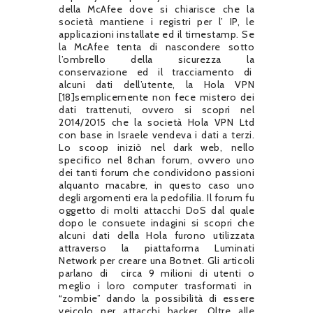
della McAfee dove si chiarisce che la
società mantiene i registri per l’ IP, le
applicazioni installate ed il timestamp. Se
la McAfee tenta di nascondere sotto
l’ombrello della sicurezza la
conservazione ed il tracciamento di
alcuni dati dell’utente, la Hola VPN
[18]semplicemente non fece mistero dei
dati trattenuti, ovvero si scopri nel
2014/2015 che la società Hola VPN Ltd
con base in Israele vendeva i dati a terzi.
Lo scoop iniziò nel dark web, nello
specifico nel 8chan forum, ovvero uno
dei tanti forum che condividono passioni
alquanto macabre, in questo caso uno
degli argomenti era la pedofilia. Il forum fu
oggetto di molti attacchi DoS dal quale
dopo le consuete indagini si scopri che
alcuni dati della Hola furono utilizzata
attraverso la piattaforma Luminati
Network per creare una Botnet. Gli articoli
parlano di
circa 9 milioni di utenti o
meglio i loro computer trasformati in
“zombie” dando la possibilità di essere
veicolo per attacchi hacker. Oltre alle