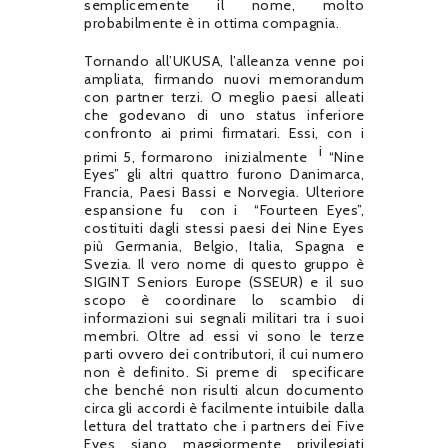
semplicemente il nome, molto
probabilmente è in ottima compagnia.
Tornando all’UKUSA, l’alleanza venne poi
ampliata, firmando nuovi memorandum
con partner terzi. O meglio paesi alleati
che godevano di uno status inferiore
confronto ai primi firmatari. Essi, con i
i
primi 5, formarono
inizialmente
“Nine
Eyes” gli altri quattro furono Danimarca,
Francia, Paesi Bassi e Norvegia. Ulteriore
espansione fu
con i
“Fourteen Eyes”,
costituiti dagli stessi paesi dei Nine Eyes
più Germania, Belgio, Italia, Spagna e
Svezia. Il vero nome di questo gruppo è
SIGINT Seniors Europe (SSEUR) e il suo
scopo è coordinare lo scambio di
informazioni sui segnali militari tra i suoi
membri. Oltre ad essi vi sono le terze
parti ovvero dei contributori, il cui numero
non è definito. Si preme di
specificare
che benché non risulti alcun documento
circa gli accordi è facilmente intuibile dalla
lettura del trattato che i partners dei Five
Eyes siano maggiormente privilegiati