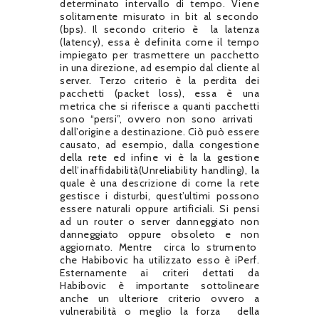
determinato intervallo di tempo. Viene
solitamente misurato in bit al secondo
(bps). Il secondo criterio è
la latenza
(latency), essa è definita come il tempo
impiegato per trasmettere un pacchetto
in una direzione, ad esempio dal cliente al
server. Terzo criterio è la perdita dei
pacchetti (packet loss), essa è una
metrica che si riferisce a quanti pacchetti
sono “persi”, ovvero non sono arrivati ​​
dall’origine a destinazione. Ciò può essere
causato, ad esempio, dalla congestione
della rete ed infine vi è la la gestione
dell’inaffidabilità(Unreliability handling), la
quale è una descrizione di come la rete
gestisce i disturbi, quest’ultimi possono
essere naturali oppure artificiali. Si pensi
ad un router o server danneggiato non
danneggiato oppure obsoleto e non
aggiornato. Mentre
circa lo strumento
che Habibovic ha utilizzato esso è iPerf.
Esternamente ai criteri dettati da
Habibovic è importante sottolineare
anche un ulteriore criterio ovvero a
vulnerabilità o meglio la forza
della