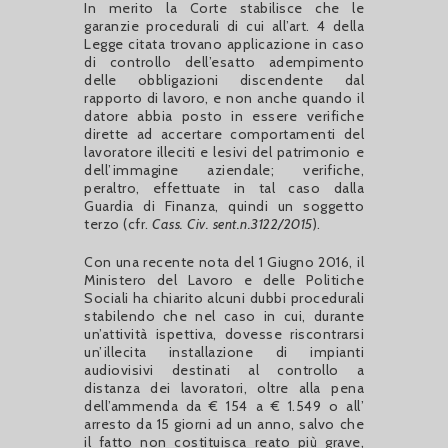
In merito la Corte stabilisce che le
garanzie procedurali di cui all’art. 4 della
Legge citata trovano applicazione in caso
di controllo dell’esatto adempimento
delle obbligazioni discendente dal
rapporto di lavoro, e non anche quando il
datore abbia posto in essere verifiche
dirette ad accertare comportamenti del
lavoratore illeciti e lesivi del patrimonio e
dell’immagine aziendale; verifiche,
peraltro, effettuate in tal caso dalla
Guardia di Finanza, quindi un soggetto
terzo (cfr.
Cass. Civ. sent.n.3122/2015
).
Con una recente nota del 1 Giugno 2016, il
Ministero del Lavoro e delle Politiche
Sociali ha chiarito alcuni dubbi procedurali
stabilendo che nel caso in cui, durante
un’attività ispettiva, dovesse riscontrarsi
un’illecita installazione di impianti
audiovisivi destinati al controllo a
distanza dei lavoratori, oltre alla pena
dell’ammenda da € 154 a € 1.549 o all’
arresto da 15 giorni ad un anno, salvo che
il fatto non costituisca reato più grave,