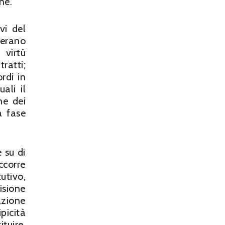
ne.
vi del
 erano
 virtù
ratti;
rdi in
ali il
me dei
a fase
 su di
ccorre
tutivo,
isione
azione
picità
tuire.