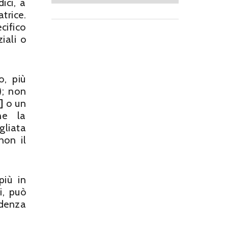
ici, a
trice.
cifico
iali o
o, più
); non
]
o un
ne la
gliata
non il
più in
i, può
idenza