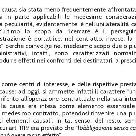
 causa sia stata meno frequentemente affrontata
rsi in parte applicabili le medesime consideraz
 peculiarità, evidentemente, è nell’unilateralità c
t’ultimo lo scopo da ricercare è il persegui
istrazione è portatrice; nel contratto, invece, la
e”, perché coinvolge nel medesimo scopo due o più
nistrativi, infatti, sono caratterizzati norma
odurre effetti nei confronti dei destinatari, a presc
i come centri di interesse, e delle rispettive presta
ause: ad oggi, si ammette infatti il carattere “uni
riferito all’operazione contrattuale nella sua inte
na la causa era intesa come elemento essenziale
n medesimo contratto, potendosi rinvenire una plu
ti elementi causali. In tal senso, del resto, se
cui art. 1119 era previsto che “
l’obbligazione senza c
 può avere alcun effetto
”.