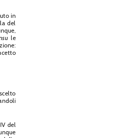
uto in
la del
unque,
nsu
le
zione:
ncetto
scelto
zandoli
IV del
munque