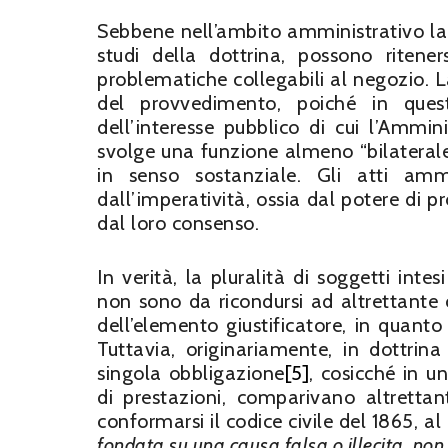
Sebbene nell’ambito amministrativo la
studi della dottrina, possono ritene
problematiche collegabili al negozio. La
del provvedimento, poiché in ques
dell’interesse pubblico di cui l’Ammin
svolge una funzione almeno “bilateral
in senso sostanziale. Gli atti ammi
dall’imperatività, ossia dal potere di pr
dal loro consenso.
In verità, la pluralità di soggetti intes
non sono da ricondursi ad altrettante c
dell’elemento giustificatore, in quanto 
Tuttavia, originariamente, in dottri
singola obbligazione
[5]
, cosicché in u
di prestazioni, comparivano altrettan
conformarsi il codice civile del 1865, al 
fondata su una causa falsa o illecita, non