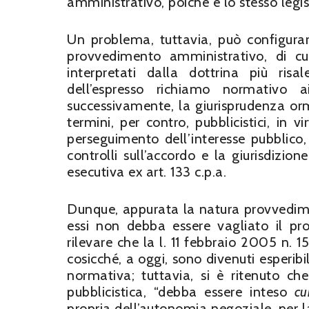
amministrativo, poiché è lo stesso legis
Un problema, tuttavia, può configurarsi
provvedimento amministrativo, di cui 
interpretati dalla dottrina più risa
dell’espresso richiamo normativo a
successivamente, la giurisprudenza or
termini, per contro, pubblicistici, in v
perseguimento dell’interesse pubblico, 
controlli sull’accordo e la giurisdizio
esecutiva ex art. 133 c.p.a.
Dunque, appurata la natura provvedimen
essi non debba essere vagliato il pro
rilevare che la l. 11 febbraio 2005 n. 15
cosicché, a oggi, sono divenuti esperib
normativa; tuttavia, si è ritenuto che
pubblicistica, “debba essere inteso
cu
propria dell’autonomia negoziale, per l