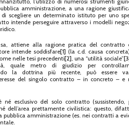
anzitutto, l’utilizzo di numerosi strumenti giurid
pubblica amministrazione, a una ragione giustifica
 di scegliere un determinato istituto per uno spe
ll’atto intende perseguire attraverso i modelli negoz
ridico.
sa, attiene alla ragione pratica del contratto 
atore intende soddisfare
[1]
(la c.d. causa concreta
come nelle tesi precedenti
[2]
, una “utilità sociale”
[3
età, quale metro di giudizio per controllar
condo la dottrina più recente, può essere va
eresse del singolo contratto – in concreto – e 
né esclusivo del solo contratto (sussistendo, 
né dell’area prettamente civilistica: questo, difatt
ella pubblica amministrazione (es. nei contratti a ev
ntale.