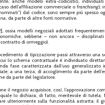
e, anche modelli extra-codicistici, individuati
 caso dell’affiliazione commerciale o
franchising
); 
o “nominati”) dal codice, sono sempre più spesso o
lina, da parte di altre fonti normative.
9]
, ossia modelli negoziali adottati frequentemen
conomiche, sebbene – non ancora – disciplinati
 contratto di ormeggio).
rocedimento di tipizzazione passi attraverso una se
n cui lo schema contrattuale è individuato dirett
nda fase caratterizzata dall’uso generalizzato 
ale; a una terza, di accoglimento da parte dell’e
one da parte del legislatore.
ne il negozio acquisisce, così, l’approvazione co
 quale lo dichiara, di fatto, meritevole di tutela.
are ulteriormente sulla funzionalità astratta: il gi