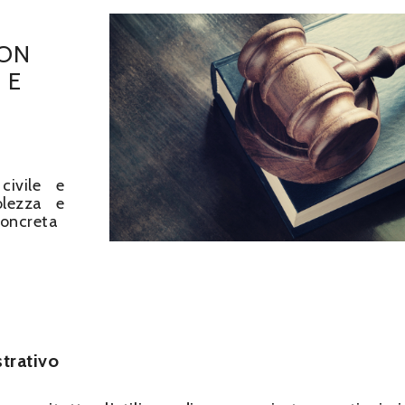
CON
 E
civile e
olezza e
oncreta
strativo