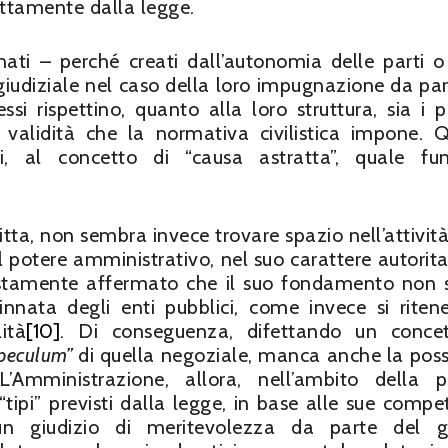
ettamente dalla legge.
nati – perché creati dall’autonomia delle parti o
 giudiziale nel caso della loro impugnazione da par
essi rispettino, quanto alla loro struttura, sia i pr
 validità che la normativa civilistica impone. 
i, al concetto di “causa astratta”, quale fu
tta, non sembra invece trovare spazio nell’attività
 potere amministrativo, nel suo carattere autorita
 giustamente affermato che il suo fondamento non 
 innata degli enti pubblici, come invece si riten
ità
[10]
. Di conseguenza, difettando un conce
peculum”
di quella negoziale, manca anche la possi
L’Amministrazione, allora, nell’ambito della p
 “tipi” previsti dalla legge, in base alle sue compe
un giudizio di meritevolezza da parte del gi