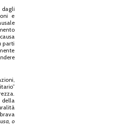
 dagli
ioni e
ausale
mento
 causa
 parti
lmente
indere
zioni,
tario”
rezza.
 della
ralità
mbrava
ausa, o