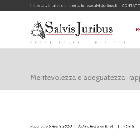
info@salvisjuribus.it
-
redazione@salvisjuribus.it
-
CONTATT
H
FATTI SALVI I DIRITTI
Meritevolezza e adeguatezza: rap
Pubblicato
6 Aprile 2020
|
da
Avv. Riccardo Briotti
|
in
Civile