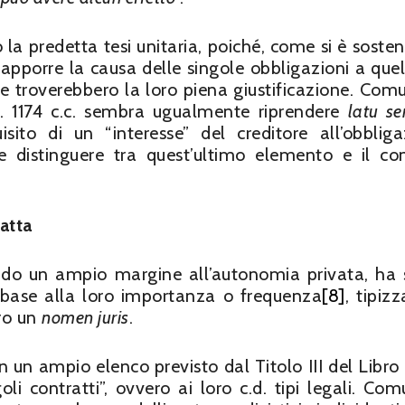
o la predetta tesi unitaria, poiché, come si è sosten
rapporre la causa delle singole obbligazioni a quel
he troverebbero la loro piena giustificazione. Com
t. 1174 c.c. sembra ugualmente riprendere
latu se
isito di un “interesse” del creditore all’obbliga
rete distinguere tra quest’ultimo elemento e il co
atta
iando un ampio margine all’autonomia privata, ha 
in base alla loro importanza o frequenza
[8]
, tipiz
oro un
nomen juris
.
in un ampio elenco previsto dal Titolo III del Libro 
li contratti”, ovvero ai loro c.d. tipi legali. Co