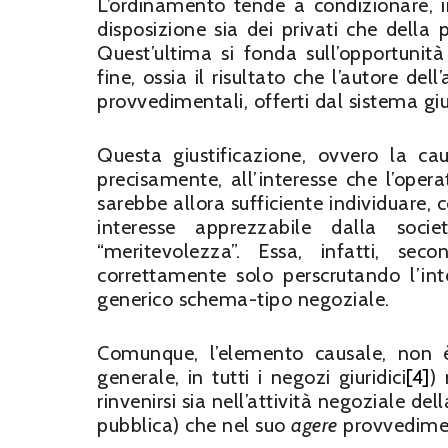
L’ordinamento tende a condizionare, inn
disposizione sia dei privati che della 
Quest’ultima si fonda sull’opportunità
fine, ossia il risultato che l’autore de
provvedimentali, offerti dal sistema giu
Questa giustificazione, ovvero la cau
precisamente, all’interesse che l’oper
sarebbe allora sufficiente individuare, 
interesse apprezzabile dalla soci
“meritevolezza”. Essa, infatti, se
correttamente solo perscrutando l’int
generico schema-tipo negoziale.
Comunque, l’elemento causale, non è 
generale, in tutti i negozi giuridici
[4]
) 
rinvenirsi sia nell’attività negoziale d
pubblica) che nel suo
agere
provvedime