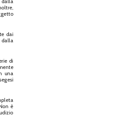
 dalla
inoltre,
ggetto
te dai
 dalla
rie di
amente
in una
segesi
mpleta
 Non è
udizio