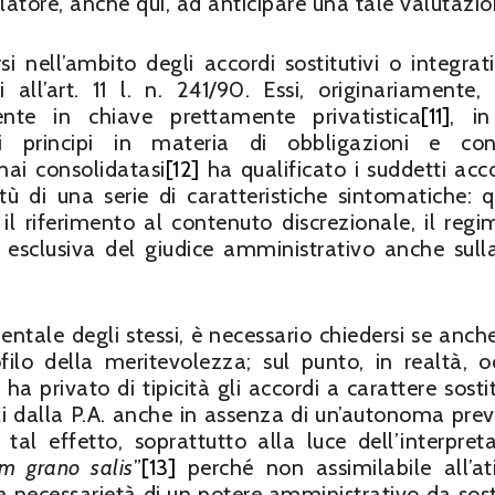
latore, anche qui, ad anticipare una tale valutazio
 nell’ambito degli accordi sostitutivi o integrati
all’art. 11 l. n. 241/90. Essi, originariamente,
lente in chiave prettamente privatistica
[11]
, in
i principi in materia di obbligazioni e cont
mai consolidatasi
[12]
ha qualificato i suddetti acco
irtù di una serie di caratteristiche sintomatiche: qu
il riferimento al contenuto discrezionale, il regi
ne esclusiva del giudice amministrativo anche sull
tale degli stessi, è necessario chiedersi se anche
filo della meritevolezza; sul punto, in realtà, o
 ha privato di tipicità gli accordi a carattere sosti
ili dalla P.A. anche in assenza di un’autonoma prev
 tal effetto, soprattutto alla luce dell’interpret
m grano salis
”
[13]
perché non assimilabile all’ati
a necessarietà di un potere amministrativo da sosti