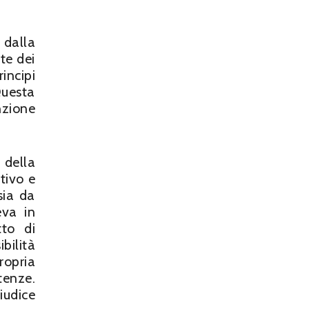
 dalla
te dei
incipi
Questa
nzione
 della
tivo e
sia da
eva in
tto di
bilità
ropria
tenze.
udice