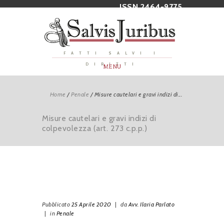
ISSN 2464-9775
FATTI SALVI I
DIRITTI
MENU
Home
/
Penale
/
Misure cautelari e gravi indizi di...
Misure cautelari e gravi indizi di
colpevolezza (art. 273 c.p.p.)
Pubblicato
25 Aprile 2020
|
da
Avv. Ilaria Parlato
|
in
Penale