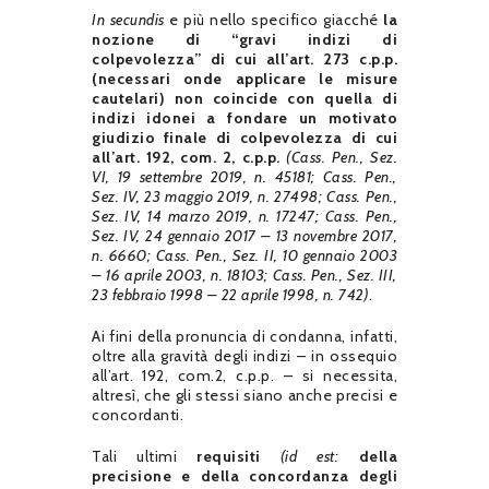
In secundis
e più nello specifico giacché
la
nozione di “gravi indizi di
colpevolezza” di cui all’art. 273 c.p.p.
(necessari onde applicare le misure
cautelari) non coincide con quella di
indizi idonei a fondare un motivato
giudizio finale di colpevolezza di cui
all’art. 192, com. 2, c.p.p.
(Cass. Pen., Sez.
VI, 19 settembre 2019, n. 45181; Cass. Pen.,
Sez. IV, 23 maggio 2019, n. 27498; Cass. Pen.,
Sez. IV, 14 marzo 2019, n. 17247; Cass. Pen.,
Sez. IV, 24 gennaio 2017 – 13 novembre 2017,
n. 6660; Cass. Pen., Sez. II, 10 gennaio 2003
– 16 aprile 2003, n. 18103; Cass. Pen., Sez. III,
23 febbraio 1998 – 22 aprile 1998, n. 742)
.
Ai fini della pronuncia di condanna, infatti,
oltre alla gravità degli indizi – in ossequio
all’art. 192, com.2, c.p.p. – si necessita,
altresì, che gli stessi siano anche precisi e
concordanti.
Tali ultimi
requisiti
(id est:
della
precisione e della concordanza degli