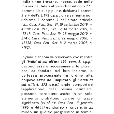
indizi) non trovano, invece, sede nelle
misure cautelari
atteso che l’articolo 273,
comma 1-bis, c.p.p., nel richiama i commi
3 e 4 dell’art. 192 c.p.p., diversamente non
richiama il comma 2 del citato articolo
(cfr.: Cass. Pen., Sez. VI, 19 settembre 2019, n.
45181; Cass. Pen., Sez. IV, 14 marzo 2019, n.
17247; Cass. Pen., Sez. IV, 23 maggio 2019, n.
2749; Cass. Pen., Sez. I, 22 maggio 2018, n.
43258; Cass. Pen., Sez. V, 2 marzo 2007, n.
9192).
In pluris
e ancora va osservato che mentre
gli “
indizi di cui all’art. 192, com. 2, c.p.p
.
”
devono essere necessariamente plurimi
così da fondare, nel loro insieme, la
certezza
processuale in ordine alla
colpevolezza dell’imputato
, gli “
indizi di
cui all’art. 273 c.p.p
.”, onde comportare
l’applicazione della misura cautelare,
possono consistere anche in un solo
elemento probatorio purché di grave
significato
(ex pluris: Cass. Pen., 11 gennaio
1995, n. 4644)
ed idoneo a fondare, in tal
modo, un giudizio prognostico in termini