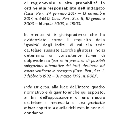
di
ragionevole e alta probabilità in
ordine alla responsabilità dell’indagato
(Cass. Pen., 24 gennaio 2017 – 13 novembre
2017, n. 6660; Cass. Pen., Sez. II, 10 gennaio
2003 – 16 aprile 2003, n. 18103).
In merito vi è giurisprudenza che ha
evidenziato come il requisito della
“gravità” degli indizi, di cui alla sede
cautelare, sussiste allorché gli stessi indizi
determino un consistente
fumus
di
colpevolezza
“pur se in presenza di possibili
spiegazioni alternative dei fatti, destinate ad
essere verificate in proseguo (Cass. Pen., Sez. I,
7 febbraio 1992 – 31 marzo 1992, n. 608)”.
Inde est quod,
alla luce dell’intero quadro
normativo e di quanto anche qui esposto,
ai fini dell’applicazione di una misura
cautelare si necessita di una
probatio
minor
rispetto a quella richiesta in sede di
condanna.