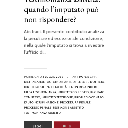
quando l’imputato può
non rispondere?
Abstract. Il presente contributo analizza
la peculiare ed eccezionale condizione,
nella quale l’imputato si trova a rivestire
l’ufficio di...
PUBBLICATO
5 LUGLIO 2026
/
ART. 197-BIS C.P.P.,
DICHIARAZIONI AUTOINDIZIANTI,
DIFENSORE D’UFFICIO,
DIRITTO AL SILENZIO,
FACOLTÀ DI NON RISPONDERE,
FALSA TESTIMONIANZA,
IMPUTATO COLLEGATO,
IMPUTATO
CONNESSO,
IMPUTATO TESTIMONE,
PRIVILEGIO CONTRO
L’AUTOINCRIMINAZIONE,
PROCEDURA PENALE,
PROCESSO PENALE,
TESTIMONE ASSISTITO,
TESTIMONIANZA ASSISTITA
LEGGI
0