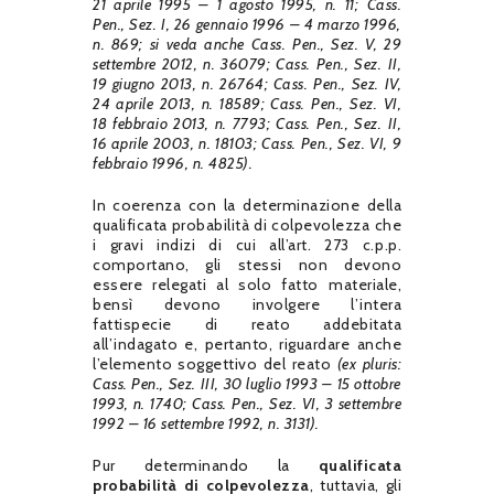
21 aprile 1995 – 1 agosto 1995, n. 11; Cass.
Pen., Sez. I, 26 gennaio 1996 – 4 marzo 1996,
n. 869; si veda anche Cass. Pen., Sez. V, 29
settembre 2012, n. 36079; Cass. Pen., Sez. II,
19 giugno 2013, n. 26764; Cass. Pen., Sez. IV,
24 aprile 2013, n. 18589; Cass. Pen., Sez. VI,
18 febbraio 2013, n. 7793; Cass. Pen., Sez. II,
16 aprile 2003, n. 18103; Cass. Pen., Sez. VI, 9
febbraio 1996, n. 4825).
In coerenza con la determinazione della
qualificata probabilità di colpevolezza che
i gravi indizi di cui all’art. 273 c.p.p.
comportano, gli stessi non devono
essere relegati al solo fatto materiale,
bensì devono involgere l’intera
fattispecie di reato addebitata
all’indagato e, pertanto, riguardare anche
l’elemento soggettivo del reato
(ex pluris:
Cass. Pen., Sez. III, 30 luglio 1993 – 15 ottobre
1993, n. 1740; Cass. Pen., Sez. VI, 3 settembre
1992 – 16 settembre 1992, n. 3131).
Pur determinando la
qualificata
probabilità di colpevolezza
, tuttavia, gli