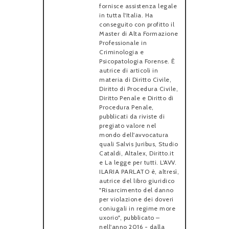
fornisce assistenza legale
in tutta l'Italia. Ha
conseguito con profitto il
Master di Alta Formazione
Professionale in
Criminologia e
Psicopatologia Forense. È
autrice di articoli in
materia di Diritto Civile,
Diritto di Procedura Civile,
Diritto Penale e Diritto di
Procedura Penale,
pubblicati da riviste di
pregiato valore nel
mondo dell'avvocatura
quali Salvis Juribus, Studio
Cataldi, Altalex, Diritto.it
e La legge per tutti. L'AVV.
ILARIA PARLATO è, altresì,
autrice del libro giuridico
"Risarcimento del danno
per violazione dei doveri
coniugali in regime more
uxorio", pubblicato –
nell'anno 2016 - dalla