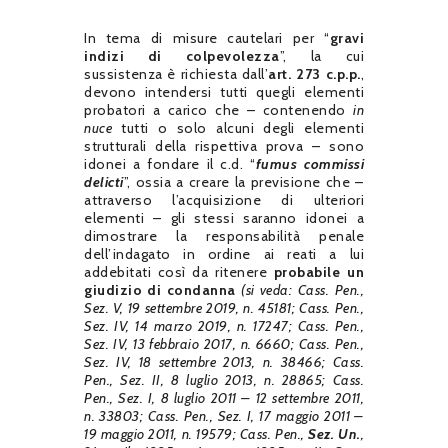
In tema di misure cautelari per “
gravi
indizi di colpevolezza
”, la cui
sussistenza è richiesta dall’
art. 273 c.p.p.
,
devono intendersi tutti quegli elementi
probatori a carico che – contenendo
in
nuce
tutti o solo alcuni degli elementi
strutturali della rispettiva prova – sono
idonei a fondare il c.d. “
fumus commissi
delicti
”, ossia a creare la previsione che –
attraverso l’acquisizione di ulteriori
elementi – gli stessi saranno idonei a
dimostrare la responsabilità penale
dell’indagato in ordine ai reati a lui
addebitati così da ritenere
probabile un
giudizio di condanna
(si veda: Cass. Pen.,
Sez. V, 19 settembre 2019, n. 45181; Cass. Pen.,
Sez. IV, 14 marzo 2019, n. 17247; Cass. Pen.,
Sez. IV, 13 febbraio 2017, n. 6660; Cass. Pen.,
Sez. IV, 18 settembre 2013, n. 38466;
Cass.
Pen., Sez. II, 8 luglio 2013, n. 28865; Cass.
Pen., Sez. I, 8 luglio 2011 – 12 settembre 2011,
n. 33803; Cass. Pen., Sez. I, 17 maggio 2011 –
19 maggio 2011, n. 19579; Cass. Pen.,
Sez. Un.
,