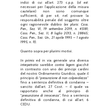
indizi di cui all’art. 273 c.p.p. (
id est
:
necessari per l’applicazione della misura
cautelare) non sono comunque
sufficienti, di per sé, nel provare la
responsabilità penale del soggetto oltre
ogni ragionevole dubbio
(ex pluris: Cass.
Pen., Sez. VI, 19 settembre 2019, n. 45181;
Cass. Pen., Sez. II, 8 luglio 2013, n. 28865;
Cass. Pen., Sez. Un., 21 aprile 1995 – 1 agosto
1995, n. 11).
Quanto sopra per plurimi motivi.
In primis
ed in via generale una diversa
interpetratio
sarebbe
contra legem
giacché
in contrasto con uno dei principi cardini
del nostro Ordinamento Giuridico, quale il
principio di “
presunzione di non colpevolezza
”
fino a sentenza definitiva di condanna –
sancito dall’art. 27 Cost. – il quale va
rapportato anche al principio di
“
presunzione di innocenza
”, fino a sentenza
definitiva di condanna, di cui all’art. 6
CEDU.