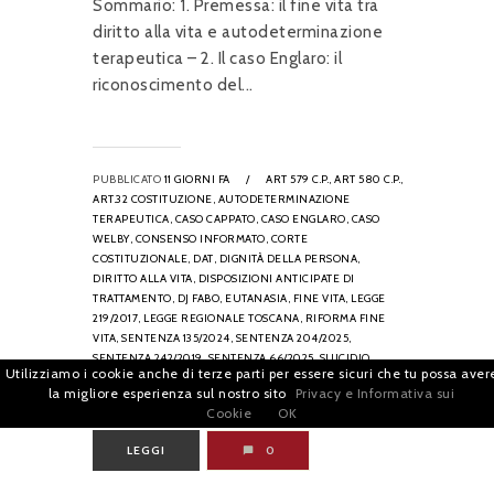
Sommario: 1. Premessa: il fine vita tra
diritto alla vita e autodeterminazione
terapeutica – 2. Il caso Englaro: il
riconoscimento del...
PUBBLICATO
11 GIORNI FA
/
ART 579 C.P.,
ART 580 C.P.,
ART.32 COSTITUZIONE,
AUTODETERMINAZIONE
TERAPEUTICA,
CASO CAPPATO,
CASO ENGLARO,
CASO
WELBY,
CONSENSO INFORMATO,
CORTE
COSTITUZIONALE,
DAT,
DIGNITÀ DELLA PERSONA,
DIRITTO ALLA VITA,
DISPOSIZIONI ANTICIPATE DI
TRATTAMENTO,
DJ FABO,
EUTANASIA,
FINE VITA,
LEGGE
219/2017,
LEGGE REGIONALE TOSCANA,
RIFORMA FINE
VITA,
SENTENZA 135/2024,
SENTENZA 204/2025,
SENTENZA 242/2019,
SENTENZA 66/2025,
SUICIDIO
Utilizziamo i cookie anche di terze parti per essere sicuri che tu possa aver
MEDICALMENTE ASSISTITO,
TRATTAMENTI DI SOSTEGNO
la migliore esperienza sul nostro sito
Privacy e Informativa sui
VITALE
Cookie
OK
LEGGI
0