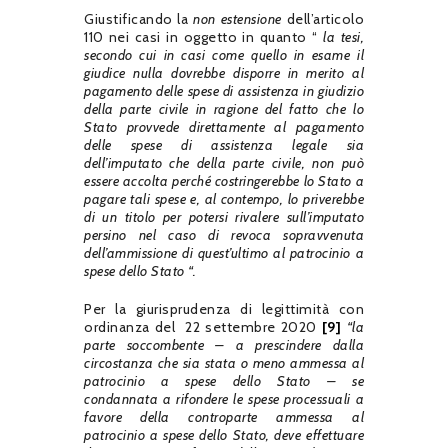
Giustificando la
non estensione
dell’articolo
110 nei casi in oggetto in quanto “
la tesi,
secondo cui in casi come quello in esame il
giudice nulla dovrebbe disporre in merito al
pagamento delle spese di assistenza in giudizio
della parte civile in ragione del fatto che lo
Stato provvede direttamente al pagamento
delle spese di assistenza legale sia
dell’imputato che della parte civile, non può
essere accolta perché costringerebbe lo Stato a
pagare tali spese e, al contempo, lo priverebbe
di un titolo per potersi rivalere sull’imputato
persino nel caso di revoca sopravvenuta
dell’ammissione di quest’ultimo al patrocinio a
spese dello Stato “.
Per la giurisprudenza di legittimità con
ordinanza del 22 settembre 2020
[9]
“la
parte soccombente – a prescindere dalla
circostanza che sia stata o meno ammessa al
patrocinio a spese dello Stato – se
condannata a rifondere le spese processuali a
favore della controparte ammessa al
patrocinio a spese dello Stato, deve effettuare