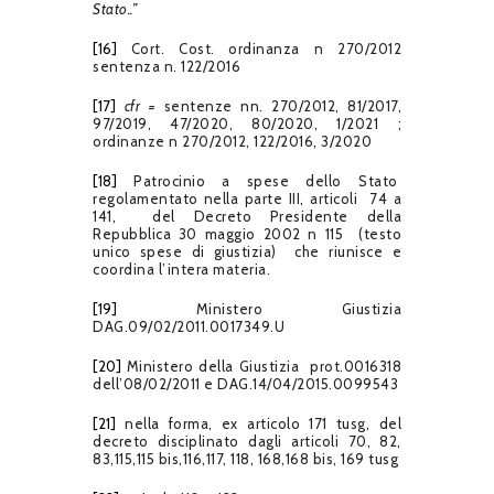
Stato..”
[16]
Cort. Cost. ordinanza n 270/2012
sentenza n. 122/2016
[17]
cfr =
sentenze nn. 270/2012, 81/2017,
97/2019, 47/2020, 80/2020, 1/2021 ;
ordinanze n 270/2012, 122/2016, 3/2020
[18]
Patrocinio a spese dello Stato
regolamentato nella parte III, articoli 74 a
141, del Decreto Presidente della
Repubblica 30 maggio 2002 n 115 (testo
unico spese di giustizia) che riunisce e
coordina l’intera materia.
[19]
Ministero Giustizia
DAG.09/02/2011.0017349.U
[20]
Ministero della Giustizia prot.0016318
dell’08/02/2011 e DAG.14/04/2015.0099543
[21]
nella forma, ex articolo 171 tusg, del
decreto disciplinato dagli articoli 70, 82,
83,115,115 bis,116,117, 118, 168,168 bis, 169 tusg