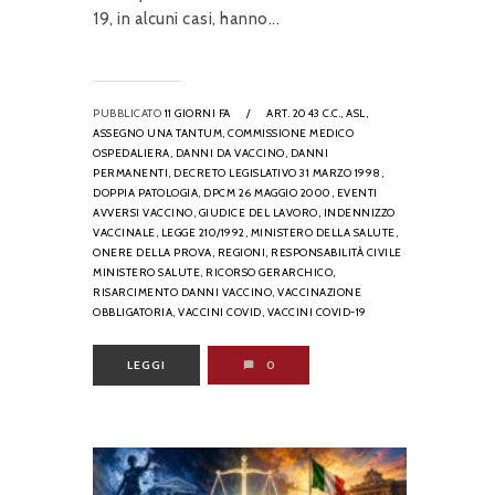
19, in alcuni casi, hanno...
PUBBLICATO
11 GIORNI FA
/
ART. 2043 C.C.,
ASL,
ASSEGNO UNA TANTUM,
COMMISSIONE MEDICO
OSPEDALIERA,
DANNI DA VACCINO,
DANNI
PERMANENTI,
DECRETO LEGISLATIVO 31 MARZO 1998,
DOPPIA PATOLOGIA,
DPCM 26 MAGGIO 2000,
EVENTI
AVVERSI VACCINO,
GIUDICE DEL LAVORO,
INDENNIZZO
VACCINALE,
LEGGE 210/1992,
MINISTERO DELLA SALUTE,
ONERE DELLA PROVA,
REGIONI,
RESPONSABILITÀ CIVILE
MINISTERO SALUTE,
RICORSO GERARCHICO,
RISARCIMENTO DANNI VACCINO,
VACCINAZIONE
OBBLIGATORIA,
VACCINI COVID,
VACCINI COVID-19
LEGGI
0