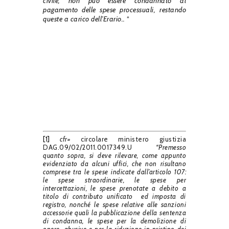
civile, non può essere condannato al
pagamento delle spese processuali, restando
queste a carico dell’Erario..
“
[1]
cfr=
circolare ministero giustizia
DAG.09/02/2011.0017349.U
“Premesso
quanto sopra, si deve rilevare, come appunto
evidenziato da alcuni uffici, che non risultano
comprese tra le spese indicate dall’articolo 107:
le spese straordinarie, le spese per
intercettazioni, le spese prenotate a debito a
titolo di contributo unificato ed imposta di
registro, nonché le spese relative alle sanzioni
accessorie quali la pubblicazione della sentenza
di condanna, le spese per la demolizione di
opere abusive e per la riduzione in pristino dei