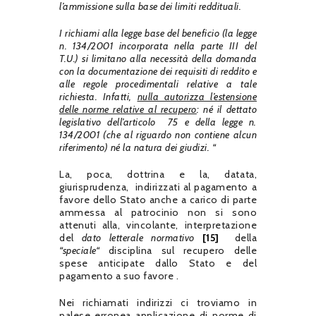
l’ammissione sulla base dei limiti reddituali.
I richiami alla legge base del beneficio (la legge
n. 134/2001 incorporata nella parte III del
T.U.) si limitano alla necessità della domanda
con la documentazione dei requisiti di reddito e
alle regole procedimentali relative a tale
richiesta. Infatti,
nulla autorizza l’estensione
delle norme relative al recupero
: né il dettato
legislativo dell’articolo 75 e della legge n.
134/2001 (che al riguardo non contiene alcun
riferimento) né la natura dei giudizi. “
La, poca, dottrina e la, datata,
giurisprudenza, indirizzati al pagamento a
favore dello Stato anche a carico di parte
ammessa al patrocinio non si sono
attenuti alla, vincolante, interpretazione
del
dato letterale normativo
[15]
della
“speciale“
disciplina sul recupero delle
spese anticipate dallo Stato e del
pagamento a suo favore .
Nei richiamati indirizzi ci troviamo in
palese erronea applicazione di norme di