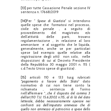
[13]
per tutte Cassazione Penale sezione IV
sentenza n. 17668/2019
[14]
Per
” Spese di Giustizia”
si intendono
quelle spese che formatosi nel processo,
civile e/o penale , a seguito di
provvedimento del magistrato e/o
dell’attività delle parti, trovano
regolamentazione , in relazione al loro
ammontare e al soggetto che le liquida,
generalmente, anche se per particolari
spese (ad esempio quelle relative alla
registrazione degli atti) non solo, nelle
disposizioni di cui al Decreto Presidente
della Repubblica 30 maggio 2001 n. 115 (
c.d.Testo Unico spese di giustizia) .
[15]
articoli 110 e 133 tusg rubricati
“pagamento a favore dello Stato”
dato
normativo di cui non tiene conto la
richiamata , sentenza di Torino
nell’affermare “…
che il disposto del comma 3
dell’art.110 T.U. 15.6.2002 n.115, al di là del dato
letterale, debba necessariamente operare nei
confronti sia dell’imputato ammesso che di
quello non ammesso al patrocinio a spese dello