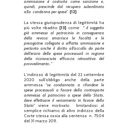
ammissione è costruita come sanzione e,
quindi, prescinde dal recupero subordinato
alla condanna per spese”.
[12]
La stessa giurisprudenza di legittimità ha
più volte ribadito
[13]
come
“ il soggetto
già ammesso al patrocinio in conseguenza
della revoca smarrisce le facoltà e le
prerogative collegate a siffatta ammissione e
pertanto anche il diritto all’accollo da parte
dell’erario delle spese processuali in ragione
della riconosciuta efficacia retroattiva del
provvedimento..”
L’indirizzo di legittimità del 22 settembre
2020 sull’obbligo anche della parte
ammessa “
se condannata a rifondere le
spese processuali a favore della controparte
ammessa al patrocinio a spese dello Stato,
deve effettuare il versamento in favore dello
Stato”
viene motivato limitandosi al
semplice richiamo di altro indirizzo della
Corte stessa ossia alla sentenza n. 7504
del 31 marzo 2011.