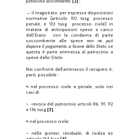
patrocinio soccombente.
[2]
;
→ il magistrato per espresse disposizioni
normative [articolo 110 tusg, processo
penale, e 133 tusg processo civile] in
materia di anticipazioni spese a carico
dell’Erario con la condanna di parte
soccombente alle spese
non ne può
disporre il pagamento a favore dello Stato
se
questa è parte ammessa al patrocinio a
spese dello Stato .
Nei confronti dell’ammesso il recupero è,
però, possibile :
≈
nel processo civile e penale, solo nei
casi di:
– revoca del patrocinio articoli 86, 111, 112
e 136 tusg
[3]
,
≈
nel processo civile:
– nelle ipotesi, residuale, di rivalsa ex
articolo 134 tusg
[4]