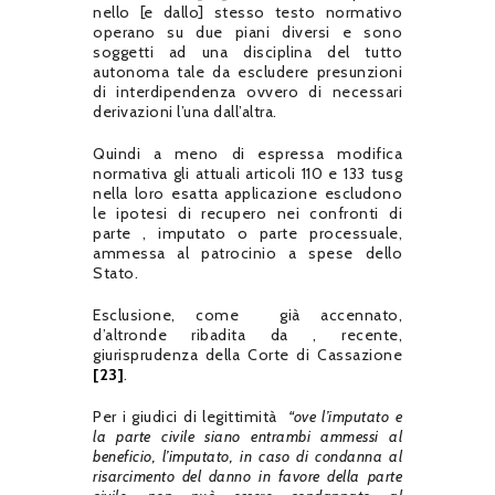
nello [e dallo] stesso testo normativo
operano su due piani diversi e sono
soggetti ad una disciplina del tutto
autonoma tale da escludere presunzioni
di interdipendenza ovvero di necessari
derivazioni l’una dall’altra.
Quindi a meno di espressa modifica
normativa gli attuali articoli 110 e 133 tusg
nella loro esatta applicazione escludono
le ipotesi di recupero nei confronti di
parte , imputato o parte processuale,
ammessa al patrocinio a spese dello
Stato.
Esclusione, come già accennato,
d’altronde ribadita da , recente,
giurisprudenza della Corte di Cassazione
[23]
.
Per i giudici di legittimità
“ove l’imputato e
la parte civile siano entrambi ammessi al
beneficio, l’imputato, in caso di condanna al
risarcimento del danno in favore della parte