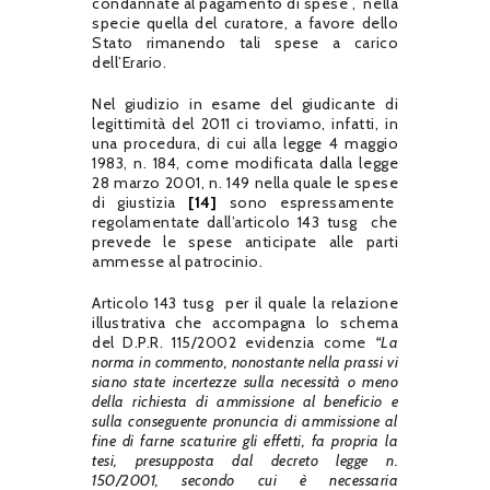
condannate al pagamento di spese , nella
specie quella del curatore, a favore dello
Stato rimanendo tali spese a carico
dell’Erario.
Nel giudizio in esame del giudicante di
legittimità del 2011 ci troviamo, infatti, in
una procedura, di cui alla legge 4 maggio
1983, n. 184, come modificata dalla legge
28 marzo 2001, n. 149 nella quale le spese
di giustizia
[14]
sono espressamente
regolamentate dall’articolo 143 tusg che
prevede le spese anticipate alle parti
ammesse al patrocinio.
Articolo 143 tusg per il quale la relazione
illustrativa che accompagna lo schema
del D.P.R. 115/2002 evidenzia come
“La
norma in commento, nonostante nella prassi vi
siano state incertezze sulla necessità o meno
della richiesta di ammissione al beneficio e
sulla conseguente pronuncia di ammissione al
fine di farne scaturire gli effetti, fa propria la
tesi, presupposta dal decreto legge n.
150/2001, secondo cui è necessaria