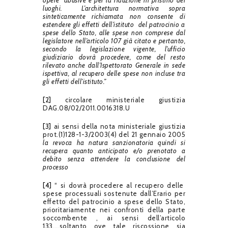
luoghi. L’architettura normativa sopra
sinteticamente richiamata non consente di
estendere gli effetti dell’istituto del patrocinio a
spese dello Stato, alle spese non comprese dal
legislatore nell’articolo 107 già citato e pertanto,
secondo la legislazione vigente, l’ufficio
giudiziario dovrà procedere, come del resto
rilevato anche dall’Ispettorato Generale in sede
ispettiva, al recupero delle spese non incluse tra
gli effetti dell’istituto.”
[2]
circolare ministeriale giustizia
DAG.08/02/2011.0016318.U
[3]
ai sensi della nota ministeriale giustizia
prot.(1)128-1-3/2003(4) del 21 gennaio 2005
la revoca ha natura sanzionatoria quindi si
recupera quanto anticipato e/o prenotato a
debito senza attendere la conclusione del
processo
[4]
“ si dovrà procedere al recupero delle
spese processuali sostenute dall’Erario per
effetto del patrocinio a spese dello Stato,
prioritariamente nei confronti della parte
soccombente , ai sensi dell’articolo
133….soltanto ove tale riscossione sia