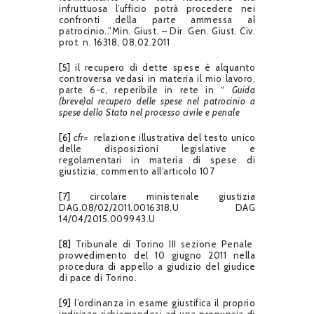
infruttuosa l’ufficio potrà procedere nei
confronti della parte ammessa al
patrocinio..”Min. Giust. – Dir. Gen. Giust. Civ.
prot. n. 16318, 08.02.2011
[5]
il recupero di dette spese è alquanto
controversa vedasi in materia il mio lavoro,
parte 6-c, reperibile in rete in “
Guida
(breve)al recupero delle spese nel patrocinio a
spese dello Stato nel processo civile e penale
[6]
cfr=
relazione illustrativa del testo unico
delle disposizioni legislative e
regolamentari in materia di spese di
giustizia, commento all’articolo 107
[7]
circolare ministeriale giustizia
DAG.08/02/2011.0016318.U DAG
14/04/2015.009943.U
[8]
Tribunale di Torino III sezione Penale
provvedimento del 10 giugno 2011 nella
procedura di appello a giudizio del giudice
di pace di Torino.
[9]
l’ordinanza in esame giustifica il proprio
indirizzo richiamandosi ad una pronuncia di