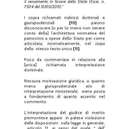
il versamento in favore dello Stato (Cass. n.
7504 del 31/03/2011).”
I sopra richiamati indirizzi dottrinali e
giurisprudenziali
[10]
paiono
disconoscere [o per lo meno non tenere
conto della] l’architettura normativa del
patrocinio a spese dello Stato per come
articolata, normativamente, nel
corpo
dello stesso testo unico
[11]
.
Poco da commentare in relazione alla
[unica] richiamata interpretazione
dottrinale.
Nessuna motivazione giuridica, o quanto
meno giurisprudenziale e/o di
interpretazione ministeriale, viene posta
a fondamento di quanto asserito nel
commento.
L’interpretazione del giudice di merito
piemontese appare in palese violazione
delle disposizioni sulla legge in generale,
articolo 12, ai sensi del quale
“ dell’