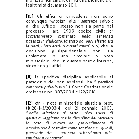
legittimità del marzo 2011.
[10]
Gli uffici di cancelleria non sono
comunque “
vincolati
” alle “
sentenze”
salvo :
a) che l’ufficio stesso non sia parte nel
processo art. 2909 codice civile :
“
l’accertamento contenuto nella sentenza
passata in giudicato, fa stato ad ogni effetto tra
le parti, i loro eredi o aventi causa”
o b) che la
decisione giurisprudenziale non sia
richiamata in una circolare o nota
ministeriale che, in quanto norme interne,
vincolano gli uffici.
[11]
la specifica disciplina applicabile al
patrocinio dei non abbienti ha
“ peculiari
connotati pubblicistici”
( Corte Costituzionale
ordinanze nn. 387/2004 e 122/2016
[12]
cfr = nota ministeriale giustizia prot.
(1)128-1-3/2003(4) del 21 gennaio 2005,
“..dalla relazione al testo unico spese di
giustizia leggiamo che la disciplina del recupero
in caso di revoca del provvedimento di
ammissione è costruita come sanzione e, quindi,
prescinde da l recupero subordinato alla
condanna per spese”.