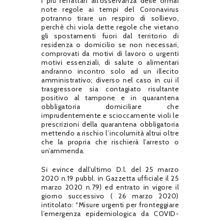
I più refrattari all’osservanza delle ormai
note regole ai tempi del Coronavirus
potranno tirare un respiro di sollievo,
perchè chi viola dette regole che vietano
gli spostamenti fuori dal territorio di
residenza o domicilio se non necessari,
comprovati da motivi di lavoro o urgenti
motivi essenziali, di salute o alimentari
andranno incontro solo ad un illecito
amministrativo; diverso nel caso in cui il
trasgressore sia contagiato risultante
positivo al tampone e in quarantena
obbligatoria domiciliare che
imprudentemente e scioccamente violi le
prescrizioni della quarantena obbligatoria
mettendo a rischio l’incolumità altrui oltre
che la propria che rischierà l’arresto o
un’ammenda.
Si evince dall’ultimo D.l. del 25 marzo
2020 n.19 pubbl. in Gazzetta ufficiale il 25
marzo 2020 n.79) ed entrato in vigore il
giorno successivo ( 26 marzo 2020)
intitolato: “Misure urgenti per fronteggiare
l’emergenza epidemiologica da COVID-