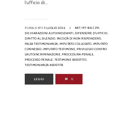
l’ufficio di...
PUBBLICATO
5 LUGLIO 2026
/
ART. 197-BIS C.P.P.,
DICHIARAZIONI AUTOINDIZIANTI,
DIFENSORE D’UFFICIO,
DIRITTO AL SILENZIO,
FACOLTÀ DI NON RISPONDERE,
FALSA TESTIMONIANZA,
IMPUTATO COLLEGATO,
IMPUTATO
CONNESSO,
IMPUTATO TESTIMONE,
PRIVILEGIO CONTRO
L’AUTOINCRIMINAZIONE,
PROCEDURA PENALE,
PROCESSO PENALE,
TESTIMONE ASSISTITO,
TESTIMONIANZA ASSISTITA
LEGGI
0