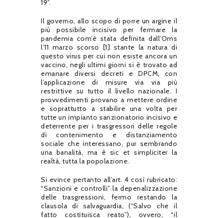
19”.
Il governo, allo scopo di porre un argine il
più possibile incisivo per fermare la
pandemia com’è stata definita dall’Oms
l’11 marzo scorso [1] stante la natura di
questo virus per cui non esiste ancora un
vaccino, negli ultimi giorni si è trovato ad
emanare diversi decreti e DPCM, con
l’applicazione di misure via via più
restrittive su tutto il livello nazionale. I
provvedimenti provano a mettere ordine
e soprattutto a stabilire una volta per
tutte un impianto sanzionatorio incisivo e
deterrente per i trasgressori delle regole
di contenimento e distanziamento
sociale che interessano, pur sembrando
una banalità, ma è sic et simpliciter la
realtà, tutta la popolazione.
Si evince pertanto all’art. 4 così rubricato:
“Sanzioni e controlli” la depenalizzazione
delle trasgressioni, fermo restando la
clausola di salvaguardia, (“Salvo che il
fatto costituisca reato”), ovvero, “il