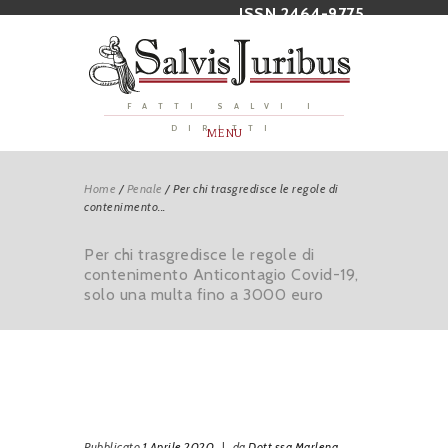
ISSN 2464-9775
FATTI SALVI I
DIRITTI
MENU
Home
/
Penale
/
Per chi trasgredisce le regole di
contenimento...
Per chi trasgredisce le regole di
contenimento Anticontagio Covid-19,
solo una multa fino a 3000 euro
Pubblicato
1 Aprile 2020
|
da
Dott.ssa Marlena