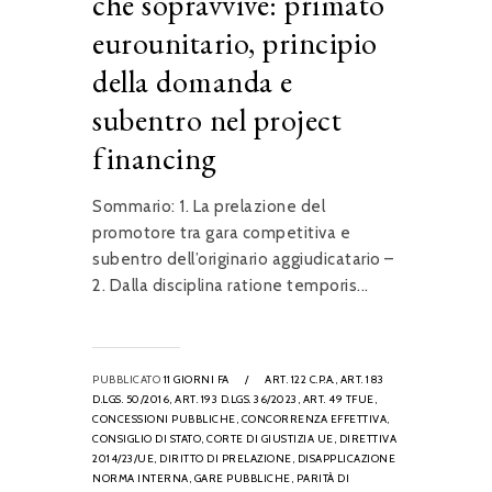
che sopravvive: primato
eurounitario, principio
della domanda e
subentro nel project
financing
Sommario: 1. La prelazione del
promotore tra gara competitiva e
subentro dell’originario aggiudicatario –
2. Dalla disciplina ratione temporis...
PUBBLICATO
11 GIORNI FA
/
ART. 122 C.P.A.,
ART. 183
D.LGS. 50/2016,
ART. 193 D.LGS. 36/2023,
ART. 49 TFUE,
CONCESSIONI PUBBLICHE,
CONCORRENZA EFFETTIVA,
CONSIGLIO DI STATO,
CORTE DI GIUSTIZIA UE,
DIRETTIVA
2014/23/UE,
DIRITTO DI PRELAZIONE,
DISAPPLICAZIONE
NORMA INTERNA,
GARE PUBBLICHE,
PARITÀ DI