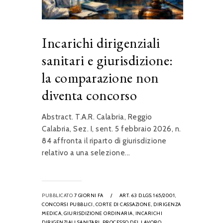
Incarichi dirigenziali
sanitari e giurisdizione:
la comparazione non
diventa concorso
Abstract. T.A.R. Calabria, Reggio
Calabria, Sez. I, sent. 5 febbraio 2026, n.
84 affronta il riparto di giurisdizione
relativo a una selezione...
PUBBLICATO
7 GIORNI FA
/
ART. 63 D.LGS. 165/2001,
CONCORSI PUBBLICI,
CORTE DI CASSAZIONE,
DIRIGENZA
MEDICA,
GIURISDIZIONE ORDINARIA,
INCARICHI
DIRIGENZIALI SANITARI,
PROCESSO DEL LAVORO,