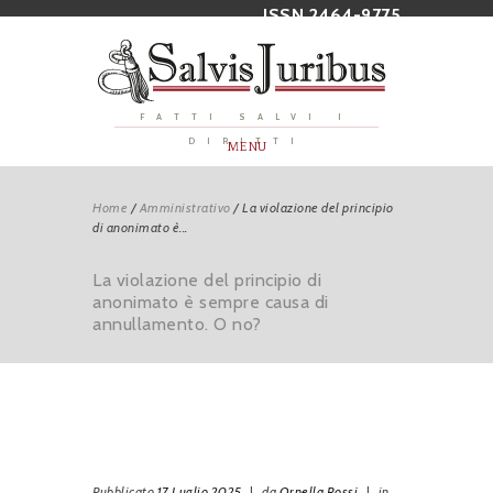
ISSN 2464-9775
FATTI SALVI I
DIRITTI
MENU
Home
/
Amministrativo
/
La violazione del principio
di anonimato è...
La violazione del principio di
anonimato è sempre causa di
annullamento. O no?
Pubblicato
17 Luglio 2025
|
da
Ornella Rossi
|
in