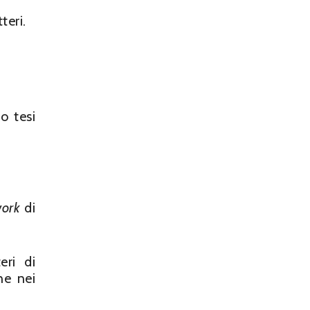
teri.
o tesi
work
di
eri di
ne nei