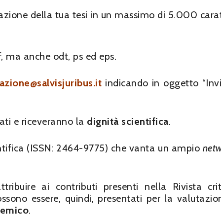
ione della tua tesi in un massimo di 5.000 carat
f, ma anche odt, ps ed eps.
azione@salvisjuribus.it
indicando in oggetto “Invi
cati e riceveranno la
dignità scientifica
.
cientifica (ISSN: 2464-9775) che vanta un ampio
net
ribuire ai contributi presenti nella Rivista crit
possono essere, quindi, presentati per la valutazio
demico
.