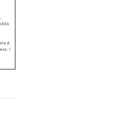
,
ilità
sta è,
ess. I