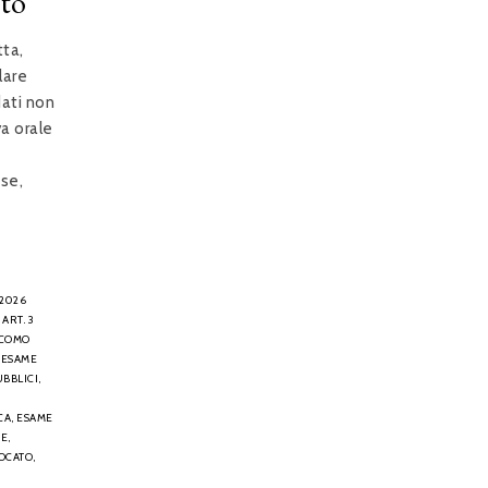
ato
tta,
lare
dati non
a orale
nse,
 2026
ART. 3
ACOMO
 ESAME
BBLICI,
CA,
ESAME
E,
OCATO,