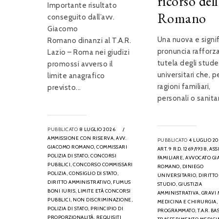
ricorso dell
Importante risultato
Romano
conseguito dall’avv.
Giacomo
Una nuova e signif
Romano dinanzi al T.A.R.
pronuncia rafforza
Lazio – Roma nei giudizi
tutela degli stude
promossi avverso il
universitari che, p
limite anagrafico
ragioni familiari,
previsto...
personali o sanitar
PUBBLICATO
8 LUGLIO 2026
/
AMMISSIONE CON RISERVA,
AVV.
PUBBLICATO
4 LUGLIO 2
GIACOMO ROMANO,
COMMISSARI
ART. 9 R.D. 1269/1938,
ASS
POLIZIA DI STATO,
CONCORSI
FAMILIARE,
AVVOCATO G
PUBBLICI,
CONCORSO COMMISSARI
ROMANO,
DINIEGO
POLIZIA,
CONSIGLIO DI STATO,
UNIVERSITARIO,
DIRITTO
DIRITTO AMMINISTRATIVO,
FUMUS
STUDIO,
GIUSTIZIA
BONI IURIS,
LIMITE ETÀ CONCORSI
AMMINISTRATIVA,
GRAVI 
PUBBLICI,
NON DISCRIMINAZIONE,
MEDICINA E CHIRURGIA,
POLIZIA DI STATO,
PRINCIPIO DI
PROGRAMMATO,
T.A.R. BA
PROPORZIONALITÀ,
REQUISITI