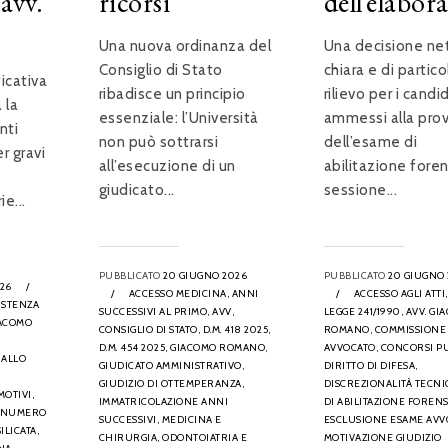
’avv.
ricorsi
dell’elabor
Una nuova ordinanza del
Una decisione ne
Consiglio di Stato
chiara e di partico
icativa
ribadisce un principio
rilievo per i candi
 la
essenziale: l’Università
ammessi alla prov
nti
non può sottrarsi
dell’esame di
er gravi
all’esecuzione di un
abilitazione fore
giudicato...
sessione...
ie...
PUBBLICATO
20 GIUGNO 2026
PUBBLICATO
20 GIUGNO
026
/
/
ACCESSO MEDICINA,
ANNI
/
ACCESSO AGLI ATTI,
ISTENZA
SUCCESSIVI AL PRIMO,
AVV,
LEGGE 241/1990,
AVV. GI
IACOMO
CONSIGLIO DI STATO,
D.M. 418 2025,
ROMANO,
COMMISSIONE
D.M. 454 2025,
GIACOMO ROMANO,
AVVOCATO,
CONCORSI PU
 ALLO
GIUDICATO AMMINISTRATIVO,
DIRITTO DI DIFESA,
GIUDIZIO DI OTTEMPERANZA,
DISCREZIONALITÀ TECNI
MOTIVI,
IMMATRICOLAZIONE ANNI
DI ABILITAZIONE FORENS
NUMERO
SUCCESSIVI,
MEDICINA E
ESCLUSIONE ESAME AVV
SILICATA,
CHIRURGIA,
ODONTOIATRIA E
MOTIVAZIONE GIUDIZIO