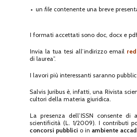
un
file
contenente una breve presentaz
I formati accettati sono doc, docx e pd
Invia la tua tesi all’indirizzo email
red
di laurea”.
I lavori più interessanti saranno pubbli
Salvis Juribus è, infatti, una Rivista s
cultori della materia giuridica.
La presenza dell’ISSN consente di att
scientificità (L. 1/2009). I contributi 
concorsi pubblici
o in
ambiente acca