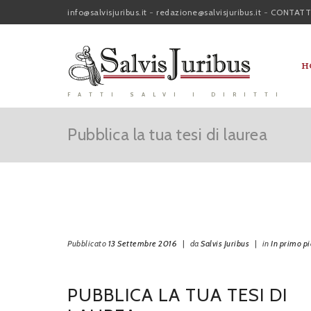
info@salvisjuribus.it
-
redazione@salvisjuribus.it
-
CONTATT
H
FATTI SALVI I DIRITTI
Pubblica la tua tesi di laurea
Pubblicato
13 Settembre 2016
|
da
Salvis Juribus
|
in
In primo p
PUBBLICA LA TUA TESI DI