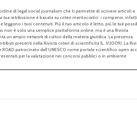
online di legal social journalism che ti permette di scrivere articoli e
a tua retribuzione è basata su criteri meritocratici: i compensi, infatti
 leggono i tuoi contenuti. Più il tuo articolo è letto, più le tue possib
us non è solo una semplice piattaforma online, ma è una Rivista
ta un ampio network di cultori della materia giuridica. La presenza
ributi presenti nella Rivista criteri di scientificità (L. 1/2009). La Rivi
rtale ROAD patrocinato dall’UNESCO come portale scientifico open acc
resentati per la valutazione nei concorsi pubblici o in ambiente