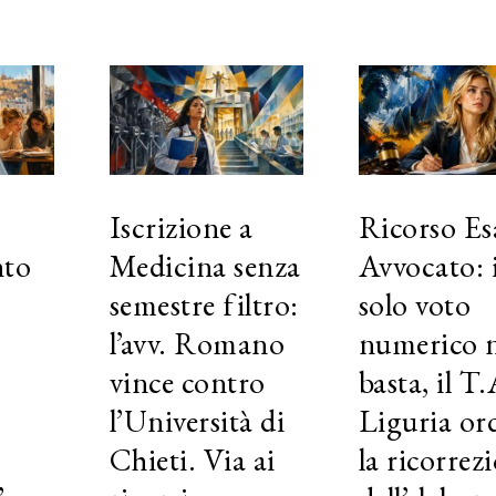
Iscrizione a
Ricorso E
nto
Medicina senza
Avvocato: i
semestre filtro:
solo voto
l’avv. Romano
numerico 
vince contro
basta, il T
l’Università di
Liguria or
Chieti. Via ai
la ricorrez