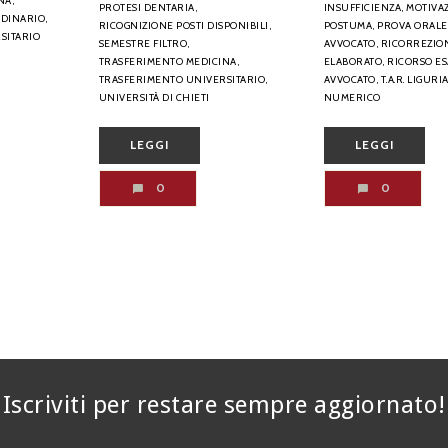
NA,
PROTESI DENTARIA,
INSUFFICIENZA,
MOTIVA
DINARIO,
RICOGNIZIONE POSTI DISPONIBILI,
POSTUMA,
PROVA ORALE
SITARIO
SEMESTRE FILTRO,
AVVOCATO,
RICORREZIO
TRASFERIMENTO MEDICINA,
ELABORATO,
RICORSO E
TRASFERIMENTO UNIVERSITARIO,
AVVOCATO,
T.A.R. LIGURIA
UNIVERSITÀ DI CHIETI
NUMERICO
LEGGI
LEGGI
0
0
Iscriviti per restare sempre aggiornato!