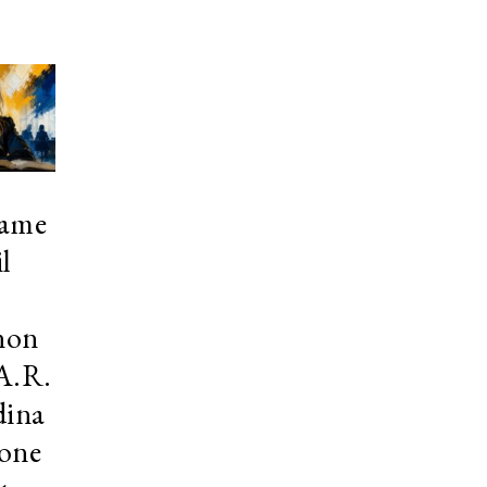
same
l
non
.A.R.
dina
ione